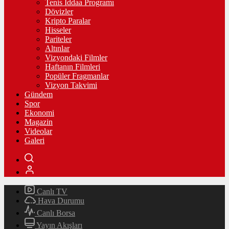
Tenis İddaa Programı
Dövizler
Kripto Paralar
Hisseler
Pariteler
Altınlar
Vizyondaki Filmler
Haftanın Filmleri
Popüler Fragmanlar
Vizyon Takvimi
Gündem
Spor
Ekonomi
Magazin
Videolar
Galeri
Canlı TV
Hava Durumu
Canlı Borsa
Yayın Akışları