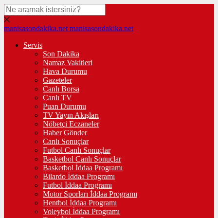
manisasondakika.net
manisasondakika.net
Servis
Son Dakika
Namaz Vakitleri
Hava Durumu
Gazeteler
Canlı Borsa
Canlı TV
Puan Durumu
TV Yayın Akışları
Nöbetçi Eczaneler
Haber Gönder
Canlı Sonuçlar
Futbol Canlı Sonuçlar
Basketbol Canlı Sonuçlar
Basketbol İddaa Programı
Bilardo İddaa Programı
Futbol İddaa Programı
Motor Sporları İddaa Programı
Hentbol İddaa Programı
Voleybol İddaa Programı