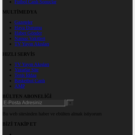
Futbol Canlı Sonuçlar
MULTİMEDYA
Gazeteler
Hava Durumu
Haber Gönder
Namaz Vakitleri
TV Yayın Akışları
HIZLI SERVİS
TV Yayın Akışları
Yazarlar Site
Tenis İddaa
Basketbol Canlı
AMP
BÜLTEN ABONELİĞİ
+
Bu web sitesinden haber ve ebülten almak istiyorum
BİZİ TAKİP ET