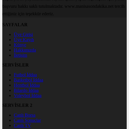
başvuru hakkı saklı tutulmaktadır. www.manisasondakika.net tercih
ettiğiniz için teşekkür ederiz.
SAYFALAR
Üye Girişi
Üye Kaydı
Künye
Hakkımızda
İletişim
SERVİSLER
Futbol İddaa
Basketbol İddaa
Hentbol İddaa
Bilardo İddaa
Voleybol İddaa
SERVİSLER 2
Canlı Borsa
Canlı Sonuçlar
Canlı TV