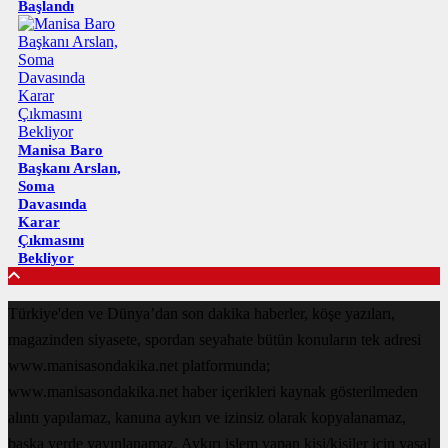
Başlandı
Manisa Baro
Başkanı Arslan,
Soma
Davasında
Karar
Çıkmasını
Bekliyor
Türkiye'den ve Dünya’dan son dakika haberler, köşe yazıları,
magazinden siyasete, spordan seyahate bütün konuların tek adresi
www.manisasondakika.net platformunda;
www.manisasondakika.net haber içerikleri kaynak gösterilmeden
alıntı yapılamaz, kanuna aykırı ve izinsiz olarak kopyalanamaz,
başka yerde yayınlanamaz. Aykırı işlem yapan kişi/kişiler için yasal