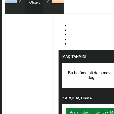
0
0
Ofsayt
MAÇ TAHMINI
Bu bölüme ait data mevcu
değil
KARŞILAŞTIRMA
Aralarındaki
Evindeki M