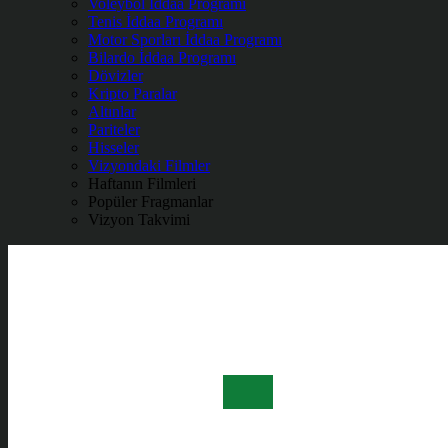
Voleybol İddaa Programı
Tenis İddaa Programı
Motor Sporları İddaa Programı
Bilardo İddaa Programı
Dövizler
Kripto Paralar
Altınlar
Pariteler
Hisseler
Vizyondaki Filmler
Haftanın Filmleri
Popüler Fragmanlar
Vizyon Takvimi