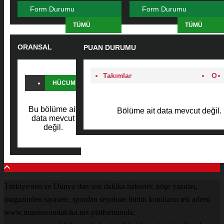
Form Durumu
Form Durumu
TÜMÜ
TÜMÜ
ORANSAL
PUAN DURUMU
KARŞILAŞTIRMA
Takımlar
O
HÜCUM
SAVUNMA
Bu bölüme ait
Bölüme ait data mevcut değil.
PAS
data mevcut
değil.
FAUL
Türkiye'den ve Dünya’dan son dakika haberler, köşe yazıları,
magazinden siyasete, spordan seyahate bütün konuların tek adresi
www.manisasondakika.net platformunda;