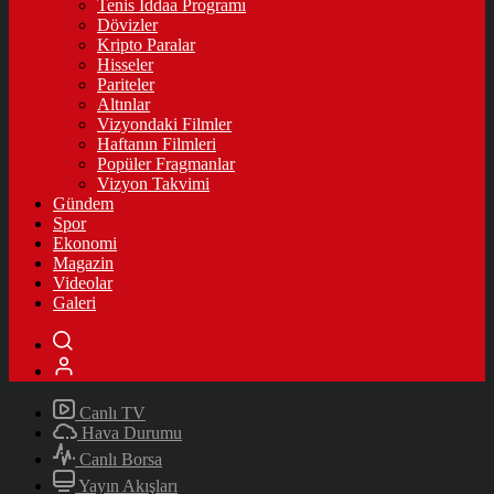
Tenis İddaa Programı
Dövizler
Kripto Paralar
Hisseler
Pariteler
Altınlar
Vizyondaki Filmler
Haftanın Filmleri
Popüler Fragmanlar
Vizyon Takvimi
Gündem
Spor
Ekonomi
Magazin
Videolar
Galeri
Canlı TV
Hava Durumu
Canlı Borsa
Yayın Akışları