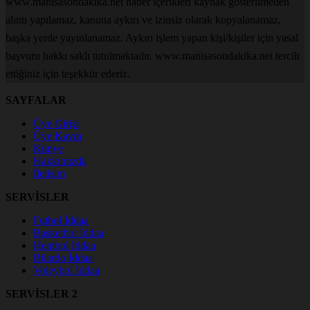
www.manisasondakika.net haber içerikleri kaynak gösterilmeden
alıntı yapılamaz, kanuna aykırı ve izinsiz olarak kopyalanamaz,
başka yerde yayınlanamaz. Aykırı işlem yapan kişi/kişiler için yasal
başvuru hakkı saklı tutulmaktadır. www.manisasondakika.net tercih
ettiğiniz için teşekkür ederiz.
SAYFALAR
Üye Girişi
Üye Kaydı
Künye
Hakkımızda
İletişim
SERVİSLER
Futbol İddaa
Basketbol İddaa
Hentbol İddaa
Bilardo İddaa
Voleybol İddaa
SERVİSLER 2