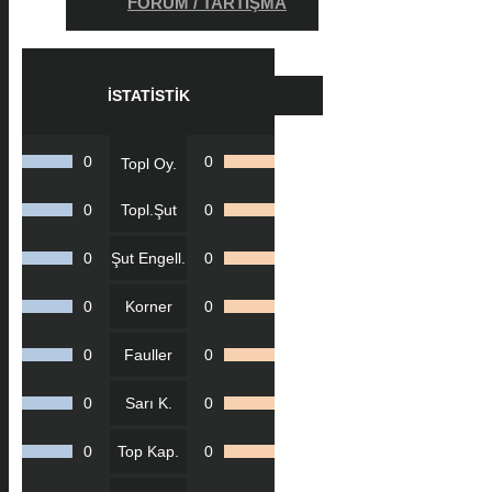
FORUM / TARTIŞMA
İSTATISTIK
0
0
Topl Oy.
0
Topl.Şut
0
0
Şut Engell.
0
0
Korner
0
0
Fauller
0
0
Sarı K.
0
0
Top Kap.
0