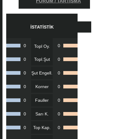
FORUM / TARTIŞMA
İSTATISTIK
0
0
Topl Oy.
0
Topl.Şut
0
0
Şut Engell.
0
0
Korner
0
0
Fauller
0
0
Sarı K.
0
0
Top Kap.
0