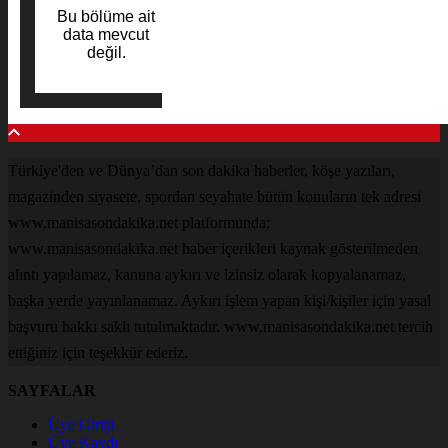
Bu bölüme ait
data mevcut
değil.
Türkiye'den ve Dünya’dan son dakika haberler, köşe yazıları,
magazinden siyasete, spordan seyahate bütün konuların tek adresi
www.manisasondakika.net platformunda;
www.manisasondakika.net haber içerikleri kaynak gösterilmeden
alıntı yapılamaz, kanuna aykırı ve izinsiz olarak kopyalanamaz,
başka yerde yayınlanamaz. Aykırı işlem yapan kişi/kişiler için yasal
başvuru hakkı saklı tutulmaktadır. www.manisasondakika.net tercih
ettiğiniz için teşekkür ederiz.
SAYFALAR
Üye Girişi
Üye Kaydı