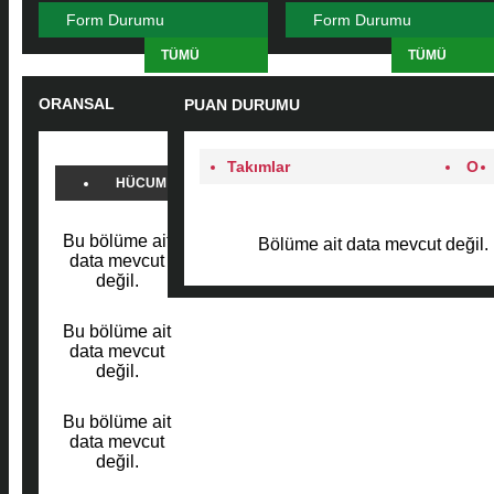
Form Durumu
Form Durumu
TÜMÜ
TÜMÜ
ORANSAL
PUAN DURUMU
KARŞILAŞTIRMA
Takımlar
O
HÜCUM
SAVUNMA
Bu bölüme ait
Bölüme ait data mevcut değil.
PAS
data mevcut
değil.
FAUL
Bu bölüme ait
data mevcut
değil.
Bu bölüme ait
data mevcut
değil.