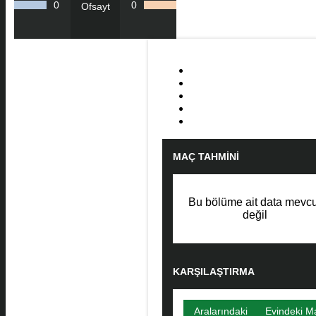
0
0
Ofsayt
MAÇ TAHMINI
Bu bölüme ait data mevcu
değil
KARŞILAŞTIRMA
Aralarındaki
Evindeki M