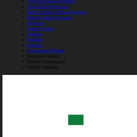
Voleybol İddaa Programı
Tenis İddaa Programı
Motor Sporları İddaa Programı
Bilardo İddaa Programı
Dövizler
Kripto Paralar
Altınlar
Pariteler
Hisseler
Vizyondaki Filmler
Haftanın Filmleri
Popüler Fragmanlar
Vizyon Takvimi