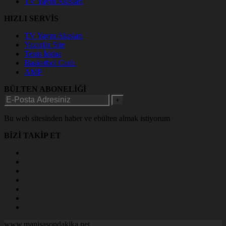
TV Yayın Akışları
HIZLI SERVİS
TV Yayın Akışları
Yazarlar Site
Tenis İddaa
Basketbol Canlı
AMP
BÜLTEN ABONELİĞİ
+
Bu web sitesinden haber ve ebülten almak istiyorum
BİZİ TAKİP ET
www.manisasondakika.net