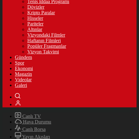
Tenis İddaa Programı
Dövizler
Kripto Paralar
Hisseler
Pariteler
Altınlar
Vizyondaki Filmler
Haftanın Filmleri
Popüler Fragmanlar
Vizyon Takvimi
Gündem
Spor
Ekonomi
Magazin
Videolar
Galeri
Canlı TV
Hava Durumu
Canlı Borsa
Yayın Akışları