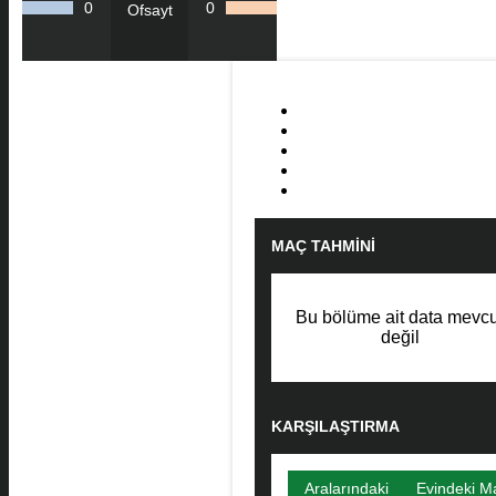
0
0
Ofsayt
MAÇ TAHMINI
Bu bölüme ait data mevcu
değil
KARŞILAŞTIRMA
Aralarındaki
Evindeki M