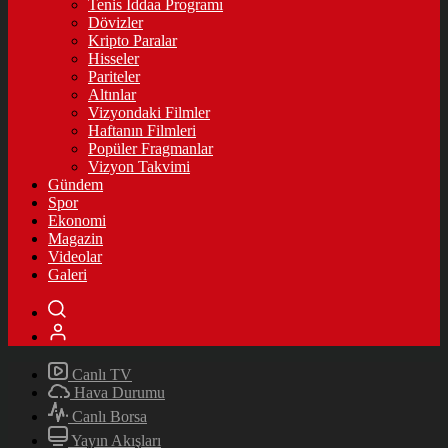
Tenis İddaa Programı
Dövizler
Kripto Paralar
Hisseler
Pariteler
Altınlar
Vizyondaki Filmler
Haftanın Filmleri
Popüler Fragmanlar
Vizyon Takvimi
Gündem
Spor
Ekonomi
Magazin
Videolar
Galeri
Canlı TV
Hava Durumu
Canlı Borsa
Yayın Akışları