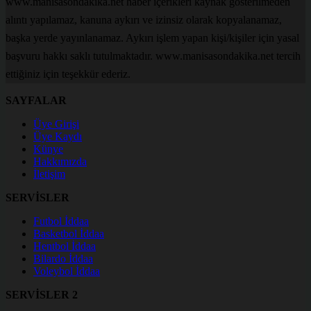
www.manisasondakika.net haber içerikleri kaynak gösterilmeden
alıntı yapılamaz, kanuna aykırı ve izinsiz olarak kopyalanamaz,
başka yerde yayınlanamaz. Aykırı işlem yapan kişi/kişiler için yasal
başvuru hakkı saklı tutulmaktadır. www.manisasondakika.net tercih
ettiğiniz için teşekkür ederiz.
SAYFALAR
Üye Girişi
Üye Kaydı
Künye
Hakkımızda
İletişim
SERVİSLER
Futbol İddaa
Basketbol İddaa
Hentbol İddaa
Bilardo İddaa
Voleybol İddaa
SERVİSLER 2