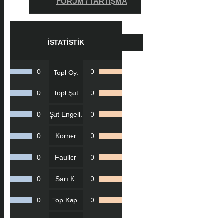
FORUM / TARTIŞMA
İSTATISTIK
0
0
Topl Oy.
0
Topl.Şut
0
0
Şut Engell.
0
0
Korner
0
0
Fauller
0
0
Sarı K.
0
0
Top Kap.
0