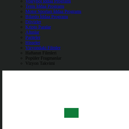
Voleybol İddaa Programı
Tenis İddaa Programı
Motor Sporları İddaa Programı
Bilardo İddaa Programı
Dövizler
Kripto Paralar
Altınlar
Pariteler
Hisseler
Vizyondaki Filmler
Haftanın Filmleri
Popüler Fragmanlar
Vizyon Takvimi