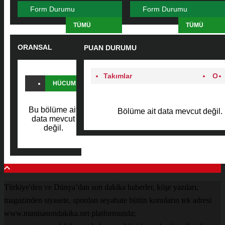
Form Durumu
Form Durumu
TÜMÜ
TÜMÜ
ORANSAL
PUAN DURUMU
KARŞILAŞTIRMA
Takımlar
O
HÜCUM
SAVUNMA
Bu bölüme ait
Bölüme ait data mevcut değil.
PAS
data mevcut
değil.
FAUL
Türkiye'den ve Dünya’dan son dakika haberler, köşe yazıları,
magazinden siyasete, spordan seyahate bütün konuların tek adresi
www.manisasondakika.net platformunda;