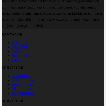
www.manisasondakika.net haber içerikleri kaynak gösterilmeden
alıntı yapılamaz, kanuna aykırı ve izinsiz olarak kopyalanamaz,
başka yerde yayınlanamaz. Aykırı işlem yapan kişi/kişiler için yasal
başvuru hakkı saklı tutulmaktadır. www.manisasondakika.net tercih
ettiğiniz için teşekkür ederiz.
SAYFALAR
Üye Girişi
Üye Kaydı
Künye
Hakkımızda
İletişim
SERVİSLER
Futbol İddaa
Basketbol İddaa
Hentbol İddaa
Bilardo İddaa
Voleybol İddaa
SERVİSLER 2