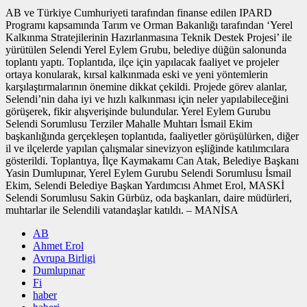
AB ve Türkiye Cumhuriyeti tarafından finanse edilen IPARD
Programı kapsamında Tarım ve Orman Bakanlığı tarafından ‘Yerel
Kalkınma Stratejilerinin Hazırlanmasına Teknik Destek Projesi’ ile
yürütülen Selendi Yerel Eylem Grubu, belediye düğün salonunda
toplantı yaptı. Toplantıda, ilçe için yapılacak faaliyet ve projeler
ortaya konularak, kırsal kalkınmada eski ve yeni yöntemlerin
karşılaştırmalarının önemine dikkat çekildi. Projede görev alanlar,
Selendi’nin daha iyi ve hızlı kalkınması için neler yapılabileceğini
görüşerek, fikir alışverişinde bulundular. Yerel Eylem Gurubu
Selendi Sorumlusu Terziler Mahalle Muhtarı İsmail Ekim
başkanlığında gerçekleşen toplantıda, faaliyetler görüşülürken, diğer
il ve ilçelerde yapılan çalışmalar sinevizyon eşliğinde katılımcılara
gösterildi. Toplantıya, İlçe Kaymakamı Can Atak, Belediye Başkanı
Yasin Dumlupınar, Yerel Eylem Gurubu Selendi Sorumlusu İsmail
Ekim, Selendi Belediye Başkan Yardımcısı Ahmet Erol, MASKİ
Selendi Sorumlusu Sakin Gürbüz, oda başkanları, daire müdürleri,
muhtarlar ile Selendili vatandaşlar katıldı. – MANİSA
AB
Ahmet Erol
Avrupa Birligi
Dumlupınar
Fi
haber