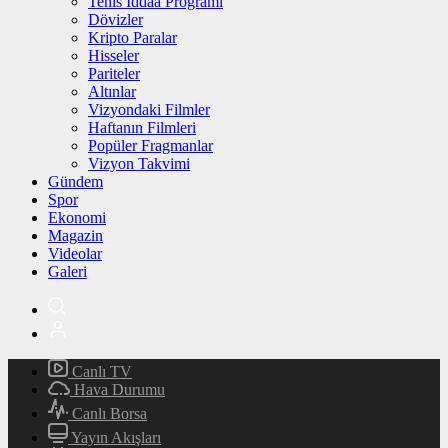
Tenis İddaa Programı
Dövizler
Kripto Paralar
Hisseler
Pariteler
Altınlar
Vizyondaki Filmler
Haftanın Filmleri
Popüler Fragmanlar
Vizyon Takvimi
Gündem
Spor
Ekonomi
Magazin
Videolar
Galeri
Canlı TV
Hava Durumu
Canlı Borsa
Yayın Akışları