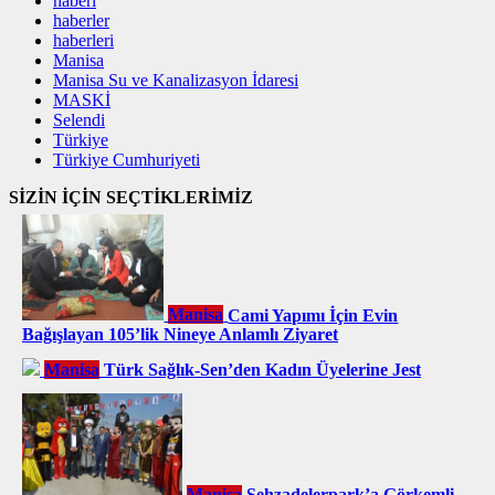
haberi
haberler
haberleri
Manisa
Manisa Su ve Kanalizasyon İdaresi
MASKİ
Selendi
Türkiye
Türkiye Cumhuriyeti
SİZİN İÇİN SEÇTİKLERİMİZ
Manisa
Cami Yapımı İçin Evin
Bağışlayan 105’lik Nineye Anlamlı Ziyaret
Manisa
Türk Sağlık-Sen’den Kadın Üyelerine Jest
Manisa
Şehzadelerpark’a Görkemli