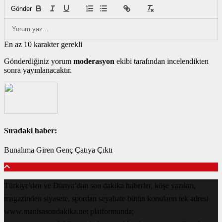
Gönder
En az 10 karakter gerekli
Gönderdiğiniz yorum
moderasyon
ekibi tarafından incelendikten
sonra yayınlanacaktır.
Sıradaki haber:
Bunalıma Giren Genç Çatıya Çıktı
Türkiye'den ve Dünya’dan son dakika haberler, köşe yazıları,
magazinden siyasete, spordan seyahate bütün konuların tek adresi
www.manisasondakika.net platformunda;