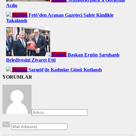
Açılış
Manisa
Fetö’den Aranan Gazeteci Sahte Kimlikle
Yakalandı
Manisa
Başkan Ergün Saruhanlı
Belediyesini Ziyaret Etti
Manisa
Sarıgöl’de Kadınlar Günü Kutlandı
YORUMLAR