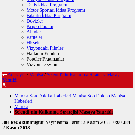
Tenis İddaa Programı
Motor Sporları İddaa Programı
Bilardo İddaa Programı
Dövizler
Kripto Paralar
Altınlar
Pariteler
Hisseler
Vizyondaki Filmler
Haftanın Filmleri
Popüler Fragmanlar
Vizyon Takvimi
Anasayfa
/
Manisa
/
Selendi’nin Kalkınma Stratejisi Masaya
Yatırıldı
Manisa Son Dakika Haberleri Manisa Son Dakika Manisa
Haberleri
Manisa
Selendi’nin Kalkınma Stratejisi Masaya Yatırıldı
384 kez okunmuştur
Yayınlanma Tarihi: 2 Kasım 2018 10:00
384
2 Kasım 2018