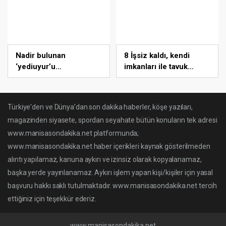
Nadir bulunan
8 İşsiz kaldı, kendi
‘yediuyur’u
imkanları ile tavuk
görüntüleyerek
çiftliği kurdu
Bursa’da yaşadığını
ispatladı
Türkiye'den ve Dünya’dan son dakika haberler, köşe yazıları,
magazinden siyasete, spordan seyahate bütün konuların tek adresi
www.manisasondakika.net platformunda;
www.manisasondakika.net haber içerikleri kaynak gösterilmeden
alıntı yapılamaz, kanuna aykırı ve izinsiz olarak kopyalanamaz,
başka yerde yayınlanamaz. Aykırı işlem yapan kişi/kişiler için yasal
başvuru hakkı saklı tutulmaktadır. www.manisasondakika.net tercih
ettiğiniz için teşekkür ederiz.
www.manisasondakika.net