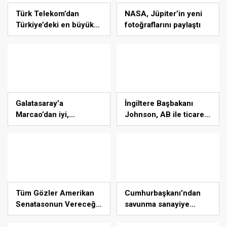
Türk Telekom’dan
NASA, Jüpiter’in yeni
Türkiye’deki en büyük
fotoğraflarını paylaştı
500 şirkete destek
Galatasaray’a
İngiltere Başbakanı
Marcao’dan iyi,
Johnson, AB ile ticaret
Mitroglou’dan kötü
anlaşmasını imzaladı
haber
Tüm Gözler Amerikan
Cumhurbaşkanı’ndan
Senatasonun Vereceği
savunma sanayiye
Son Kararda
büyük övgü!