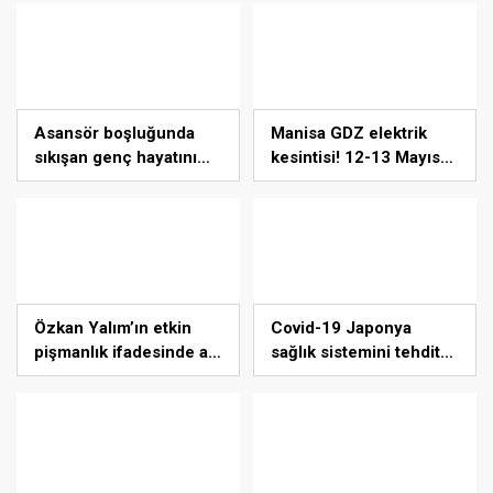
Asansör boşluğunda
Manisa GDZ elektrik
sıkışan genç hayatını
kesintisi! 12-13 Mayıs
kaybetti
Manisa’da elektrik
kesintisi son dakika ne
zaman bitecek,
elektrikler ne zaman
gelecek?
Özkan Yalım’ın etkin
Covid-19 Japonya
pişmanlık ifadesinde adı
sağlık sistemini tehdit
geçen Demirhan
ediyor
Gözaçan gözaltına
alındı