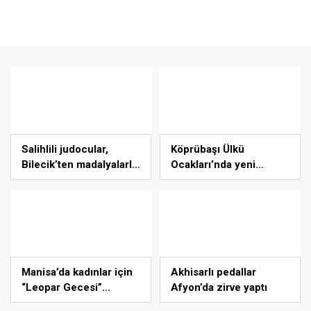
Salihlili judocular,
Köprübaşı Ülkü
Bilecik’ten madalyalarla
Ocakları’nda yeni
döndü
dönem
Manisa’da kadınlar için
Akhisarlı pedallar
“Leopar Gecesi”
Afyon’da zirve yaptı
düzenlendi