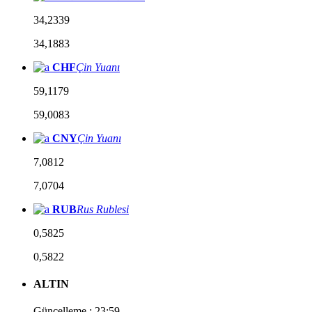
34,2339
34,1883
CHF
Çin Yuanı
59,1179
59,0083
CNY
Çin Yuanı
7,0812
7,0704
RUB
Rus Rublesi
0,5825
0,5822
ALTIN
Güncelleme : 23:59