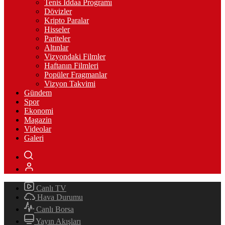
Tenis İddaa Programı
Dövizler
Kripto Paralar
Hisseler
Pariteler
Altınlar
Vizyondaki Filmler
Haftanın Filmleri
Popüler Fragmanlar
Vizyon Takvimi
Gündem
Spor
Ekonomi
Magazin
Videolar
Galeri
Canlı TV
Hava Durumu
Canlı Borsa
Yayın Akışları