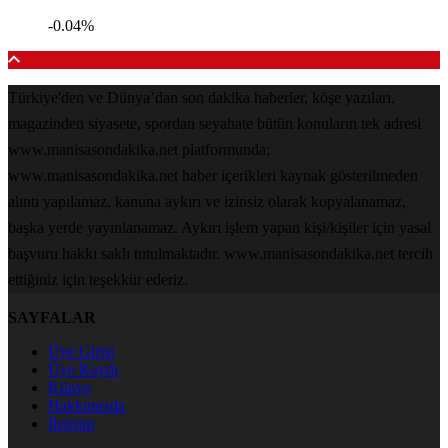
-0.04%
Türkiye'den ve Dünya’dan son dakika haberler, köşe yazıları,
magazinden siyasete, spordan seyahate bütün konuların tek adresi
www.manisasondakika.net platformunda;
www.manisasondakika.net haber içerikleri kaynak gösterilmeden
alıntı yapılamaz, kanuna aykırı ve izinsiz olarak kopyalanamaz,
başka yerde yayınlanamaz. Aykırı işlem yapan kişi/kişiler için yasal
başvuru hakkı saklı tutulmaktadır. www.manisasondakika.net tercih
ettiğiniz için teşekkür ederiz.
SAYFALAR
Üye Girişi
Üye Kaydı
Künye
Hakkımızda
İletişim