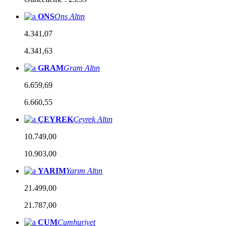
ONS
Ons Altın
4.341,07
4.341,63
GRAM
Gram Altın
6.659,69
6.660,55
ÇEYREK
Çeyrek Altın
10.749,00
10.903,00
YARIM
Yarım Altın
21.499,00
21.787,00
CUM
Cumhuriyet