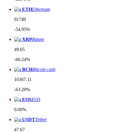
ETH
Ethereum
91749
-54.95%
XRP
Ripple
49.65
-66.24%
BCH
Bitcoin cash
10367.11
-63.20%
EOS
EOS
0.00%
USDT
Tether
47.67