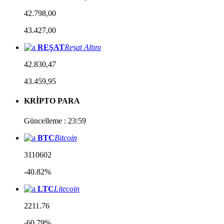
42.798,00
43.427,00
REŞAT
Reşat Altını
42.830,47
43.459,95
KRİPTO PARA
Güncelleme : 23:59
BTC
Bitcoin
3110602
-40.82%
LTC
Litecoin
2211.76
-60.79%