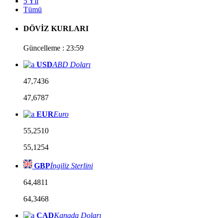
5 Yıl
Tümü
DÖVİZ KURLARI
Güncelleme : 23:59
USD
ABD Doları
47,7436
47,6787
EUR
Euro
55,2510
55,1254
GBP
İngiliz Sterlini
64,4811
64,3468
CAD
Kanada Doları