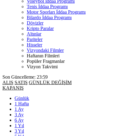
Voleybol İddaa Programı
Tenis İddaa Programı
Motor Sporları İddaa Programı
Bilardo İddaa Programı
Dövizler
Kripto Paralar
Altınlar
Pariteler
Hisseler
Vizyondaki Filmler
Haftanın Filmleri
Popüler Fragmanlar
Vizyon Takvimi
Son Güncelleme: 23:59
ALIŞ
SATIŞ
GÜNLÜK DEĞİŞİM
KAPANIŞ
Günlük
1 Hafta
1 Ay
3 Ay
6 Ay
1 Yıl
3 Yıl