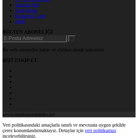
Yazarlar Site
Tenis İddaa
Basketbol Canlı
AMP
BÜLTEN ABONELİĞİ
+
Bu web sitesinden haber ve ebülten almak istiyorum
BİZİ TAKİP ET
www.manisasondakika.net
Veri politikasındaki amaçlarla sınırlı ve mevzuata uygun şekilde
çerez konumlandırmaktayız. Detaylar için
veri politikamızı
inceleyebilirsiniz.