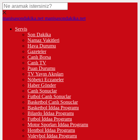
manisasondakika.net
manisasondakika.net
Servis
Son Dakika
Namaz Vakitleri
Hava Durumu
Gazeteler
Canlı Borsa
Canlı TV
Puan Durumu
TV Yayın Akışları
Nöbetçi Eczaneler
Haber Gönder
Canlı Sonuçlar
Futbol Canlı Sonuçlar
Basketbol Canlı Sonuçlar
Basketbol İddaa Programı
Bilardo İddaa Programı
Futbol İddaa Programı
Motor Sporları İddaa Programı
Hentbol İddaa Programı
Voleybol İddaa Programı