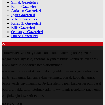
Şırnak
Gazeteleri
Bartın
Gazeteleri
Ardahan
Gazeteleri
Iğdır
Gazeteleri
Yalova
Gazeteleri
Karabük
Gazeteleri
Kilis
Gazeteleri
Osmaniye
Gazeteleri
Düzce
Gazeteleri
Türkiye'den ve Dünya’dan son dakika haberler, köşe yazıları,
magazinden siyasete, spordan seyahate bütün konuların tek adresi
www.manisasondakika.net platformunda;
www.manisasondakika.net haber içerikleri kaynak gösterilmeden
alıntı yapılamaz, kanuna aykırı ve izinsiz olarak kopyalanamaz,
başka yerde yayınlanamaz. Aykırı işlem yapan kişi/kişiler için yasal
başvuru hakkı saklı tutulmaktadır. www.manisasondakika.net tercih
ettiğiniz için teşekkür ederiz.
SAYFALAR