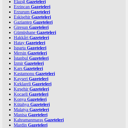
Elazığ
Gazeteleri
Erzincan
Gazeteleri
Erzurum
Gazeteleri
Eskişehir
Gazeteleri
Gaziantep
Gazeteleri
Giresun
Gazeteleri
Gümüşhane
Gazeteleri
Hakkâri
Gazeteleri
Hatay
Gazeteleri
Isparta
Gazeteleri
Mersin
Gazeteleri
İstanbul
Gazeteleri
İzmir
Gazeteleri
Kars
Gazeteleri
Kastamonu
Gazeteleri
Kayseri
Gazeteleri
Kırklareli
Gazeteleri
Kırşehir
Gazeteleri
Kocaeli
Gazeteleri
Konya
Gazeteleri
Kütahya
Gazeteleri
Malatya
Gazeteleri
Manisa
Gazeteleri
Kahramanmaraş
Gazeteleri
Mardin
Gazeteleri