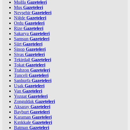
Muğla
Gazeteleri
Muş
Gazeteleri
Nevşehir
Gazeteleri
Niğde
Gazeteleri
Ordu
Gazeteleri
Rize
Gazeteleri
Sakarya
Gazeteleri
Samsun
Gazeteleri
Siirt
Gazeteleri
Sinop
Gazeteleri
Sivas
Gazeteleri
Tekirdağ
Gazeteleri
Tokat
Gazeteleri
Trabzon
Gazeteleri
Tunceli
Gazeteleri
Şanlıurfa
Gazeteleri
Uşak
Gazeteleri
Van
Gazeteleri
Yozgat
Gazeteleri
Zonguldak
Gazeteleri
Aksaray
Gazeteleri
Bayburt
Gazeteleri
Karaman
Gazeteleri
Kırıkkale
Gazeteleri
Batman
Gazeteleri