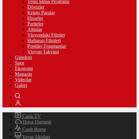
Tenis İddaa Programı
Dövizler
Kripto Paralar
Hisseler
Pariteler
Altınlar
Vizyondaki Filmler
Haftanın Filmleri
Popüler Fragmanlar
Vizyon Takvimi
Gündem
Spor
Ekonomi
Magazin
Videolar
Galeri
Canlı TV
Hava Durumu
Canlı Borsa
Yayın Akışları