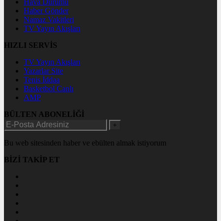
Hava Durumu
Haber Gönder
Namaz Vakitleri
TV Yayın Akışları
HIZLI SERVİS
TV Yayın Akışları
Yazarlar Site
Tenis İddaa
Basketbol Canlı
AMP
BÜLTEN ABONELİĞİ
+
Bu web sitesinden haber ve ebülten almak istiyorum
BİZİ TAKİP ET