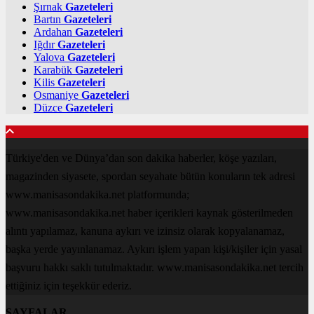
Şırnak
Gazeteleri
Bartın
Gazeteleri
Ardahan
Gazeteleri
Iğdır
Gazeteleri
Yalova
Gazeteleri
Karabük
Gazeteleri
Kilis
Gazeteleri
Osmaniye
Gazeteleri
Düzce
Gazeteleri
Türkiye'den ve Dünya’dan son dakika haberler, köşe yazıları,
magazinden siyasete, spordan seyahate bütün konuların tek adresi
www.manisasondakika.net platformunda;
www.manisasondakika.net haber içerikleri kaynak gösterilmeden
alıntı yapılamaz, kanuna aykırı ve izinsiz olarak kopyalanamaz,
başka yerde yayınlanamaz. Aykırı işlem yapan kişi/kişiler için yasal
başvuru hakkı saklı tutulmaktadır. www.manisasondakika.net tercih
ettiğiniz için teşekkür ederiz.
SAYFALAR