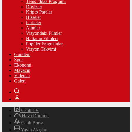
Tenis İddaa Programı
Dövizler
Kripto Paralar
Hisseler
Pariteler
Altınlar
Vizyondaki Filmler
Haftanın Filmleri
Popüler Fragmanlar
Vizyon Takvimi
Gündem
Spor
Ekonomi
Magazin
Videolar
Galeri
Canlı TV
Hava Durumu
Canlı Borsa
Yayın Akışları