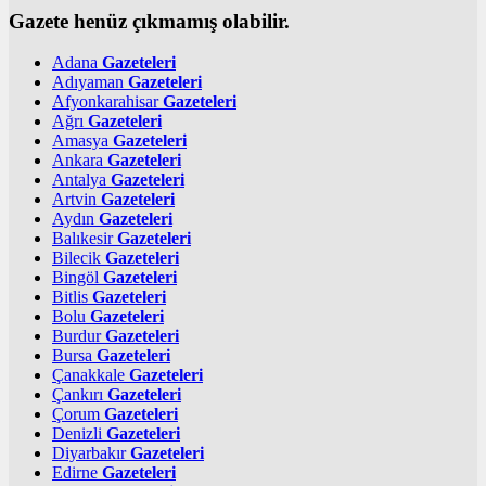
Gazete henüz çıkmamış olabilir.
Adana
Gazeteleri
Adıyaman
Gazeteleri
Afyonkarahisar
Gazeteleri
Ağrı
Gazeteleri
Amasya
Gazeteleri
Ankara
Gazeteleri
Antalya
Gazeteleri
Artvin
Gazeteleri
Aydın
Gazeteleri
Balıkesir
Gazeteleri
Bilecik
Gazeteleri
Bingöl
Gazeteleri
Bitlis
Gazeteleri
Bolu
Gazeteleri
Burdur
Gazeteleri
Bursa
Gazeteleri
Çanakkale
Gazeteleri
Çankırı
Gazeteleri
Çorum
Gazeteleri
Denizli
Gazeteleri
Diyarbakır
Gazeteleri
Edirne
Gazeteleri