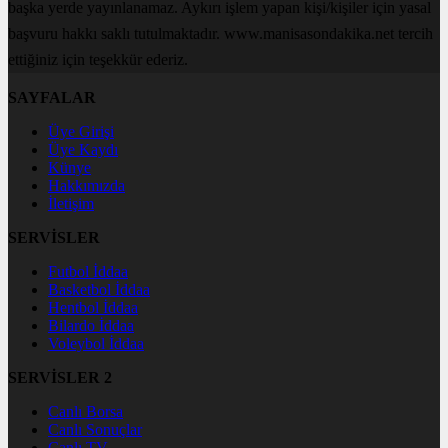
başka yerde yayınlanamaz. Aykırı işlem yapan kişi/kişiler için yasal
başvuru hakkı saklı tutulmaktadır. www.manisasondakika.net tercih
ettiğiniz için teşekkür ederiz.
SAYFALAR
Üye Girişi
Üye Kaydı
Künye
Hakkımızda
İletişim
SERVİSLER
Futbol İddaa
Basketbol İddaa
Hentbol İddaa
Bilardo İddaa
Voleybol İddaa
SERVİSLER 2
Canlı Borsa
Canlı Sonuçlar
Canlı TV