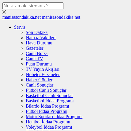
manisasondakika.net
manisasondakika.net
Servis
Son Dakika
Namaz Vakitleri
Hava Durumu
Gazeteler
Canlı Borsa
Canlı TV
Puan Durumu
TV Yayın Akışları
Nöbetçi Eczaneler
Haber Gönder
Canlı Sonuçlar
Futbol Canlı Sonuçlar
Basketbol Canlı Sonuçlar
Basketbol İddaa Programı
Bilardo İddaa Programı
Futbol İddaa Programı
Motor Sporları İddaa Programı
Hentbol İddaa Programı
Voleybol İddaa Programı