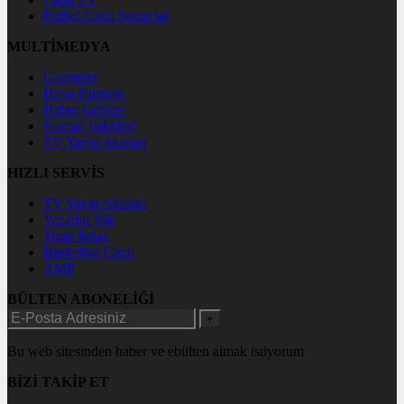
Futbol Canlı Sonuçlar
MULTİMEDYA
Gazeteler
Hava Durumu
Haber Gönder
Namaz Vakitleri
TV Yayın Akışları
HIZLI SERVİS
TV Yayın Akışları
Yazarlar Site
Tenis İddaa
Basketbol Canlı
AMP
BÜLTEN ABONELİĞİ
+
Bu web sitesinden haber ve ebülten almak istiyorum
BİZİ TAKİP ET