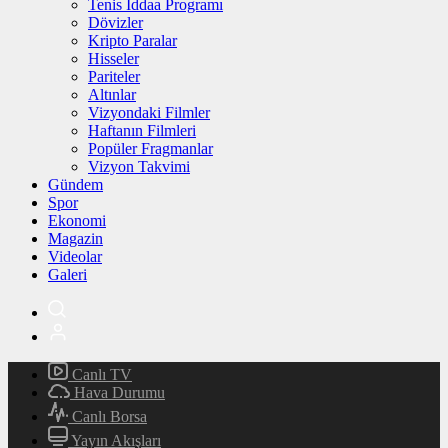
Tenis İddaa Programı
Dövizler
Kripto Paralar
Hisseler
Pariteler
Altınlar
Vizyondaki Filmler
Haftanın Filmleri
Popüler Fragmanlar
Vizyon Takvimi
Gündem
Spor
Ekonomi
Magazin
Videolar
Galeri
Canlı TV
Hava Durumu
Canlı Borsa
Yayın Akışları