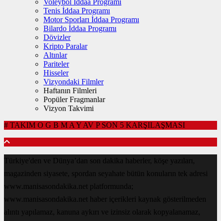
Voleybol İddaa Programı
Tenis İddaa Programı
Motor Sporları İddaa Programı
Bilardo İddaa Programı
Dövizler
Kripto Paralar
Altınlar
Pariteler
Hisseler
Vizyondaki Filmler
Haftanın Filmleri
Popüler Fragmanlar
Vizyon Takvimi
#
TAKIM
O
G
B
M
A
Y
AV
P
SON 5 KARŞILAŞMASI
Türkiye'den ve Dünya’dan son dakika haberler, köşe yazıları,
magazinden siyasete, spordan seyahate bütün konuların tek adresi
www.manisasondakika.net platformunda;
www.manisasondakika.net haber içerikleri kaynak gösterilmeden
alıntı yapılamaz, kanuna aykırı ve izinsiz olarak kopyalanamaz,