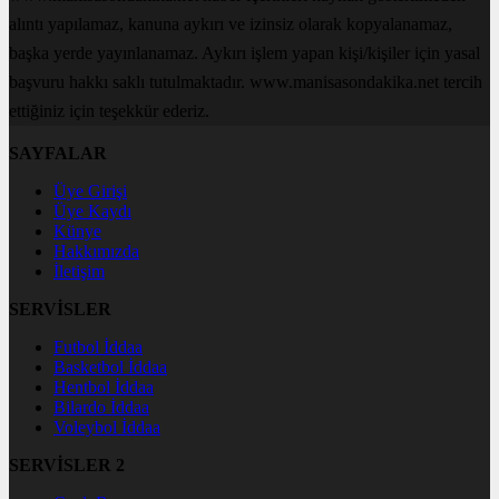
alıntı yapılamaz, kanuna aykırı ve izinsiz olarak kopyalanamaz,
başka yerde yayınlanamaz. Aykırı işlem yapan kişi/kişiler için yasal
başvuru hakkı saklı tutulmaktadır. www.manisasondakika.net tercih
ettiğiniz için teşekkür ederiz.
SAYFALAR
Üye Girişi
Üye Kaydı
Künye
Hakkımızda
İletişim
SERVİSLER
Futbol İddaa
Basketbol İddaa
Hentbol İddaa
Bilardo İddaa
Voleybol İddaa
SERVİSLER 2