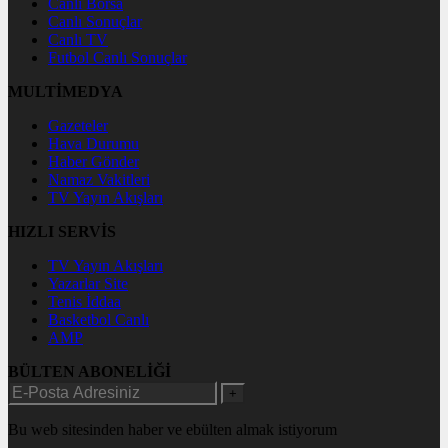
Canlı Borsa
Canlı Sonuçlar
Canlı TV
Futbol Canlı Sonuçlar
MULTİMEDYA
Gazeteler
Hava Durumu
Haber Gönder
Namaz Vakitleri
TV Yayın Akışları
HIZLI SERVİS
TV Yayın Akışları
Yazarlar Site
Tenis İddaa
Basketbol Canlı
AMP
BÜLTEN ABONELİĞİ
+
Bu web sitesinden haber ve ebülten almak istiyorum