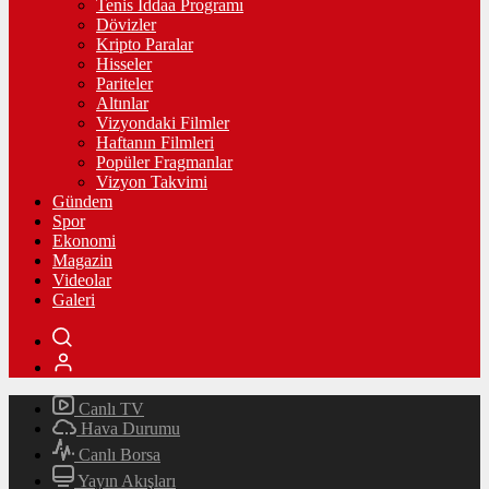
Tenis İddaa Programı
Dövizler
Kripto Paralar
Hisseler
Pariteler
Altınlar
Vizyondaki Filmler
Haftanın Filmleri
Popüler Fragmanlar
Vizyon Takvimi
Gündem
Spor
Ekonomi
Magazin
Videolar
Galeri
Canlı TV
Hava Durumu
Canlı Borsa
Yayın Akışları