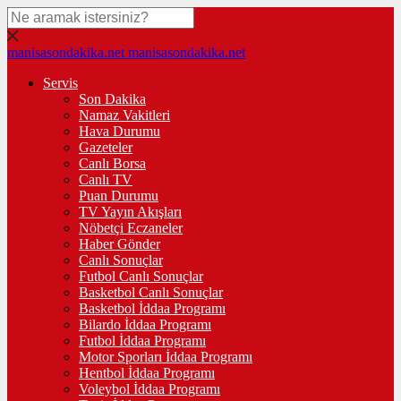
manisasondakika.net
manisasondakika.net
Servis
Son Dakika
Namaz Vakitleri
Hava Durumu
Gazeteler
Canlı Borsa
Canlı TV
Puan Durumu
TV Yayın Akışları
Nöbetçi Eczaneler
Haber Gönder
Canlı Sonuçlar
Futbol Canlı Sonuçlar
Basketbol Canlı Sonuçlar
Basketbol İddaa Programı
Bilardo İddaa Programı
Futbol İddaa Programı
Motor Sporları İddaa Programı
Hentbol İddaa Programı
Voleybol İddaa Programı