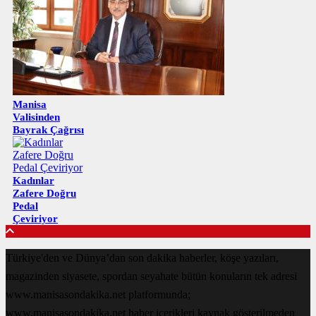
Manisa
Valisinden
Bayrak Çağrısı
Kadınlar
Zafere Doğru
Pedal
Çeviriyor
Türkiye'den ve Dünya’dan son dakika haberler, köşe yazıları,
magazinden siyasete, spordan seyahate bütün konuların tek adresi
www.manisasondakika.net platformunda;
www.manisasondakika.net haber içerikleri kaynak gösterilmeden