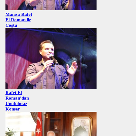
Manisa Rafet
El Roman ile
Coştu
Rafet El
Roman’dan
Unutulmaz
Konser