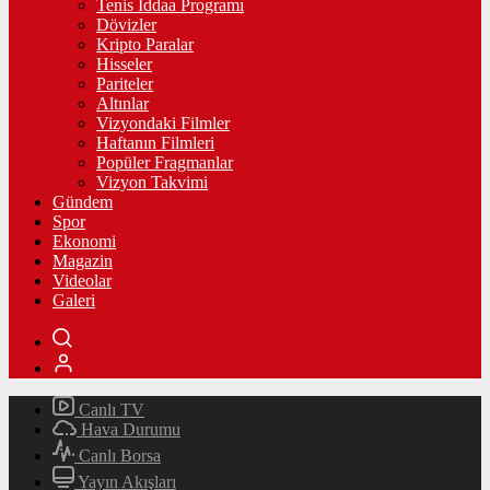
Tenis İddaa Programı
Dövizler
Kripto Paralar
Hisseler
Pariteler
Altınlar
Vizyondaki Filmler
Haftanın Filmleri
Popüler Fragmanlar
Vizyon Takvimi
Gündem
Spor
Ekonomi
Magazin
Videolar
Galeri
Canlı TV
Hava Durumu
Canlı Borsa
Yayın Akışları