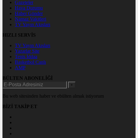
Gazeteler
Hava Durumu
Haber Gönder
Namaz Vakitleri
TV Yayın Akışları
HIZLI SERVİS
TV Yayın Akışları
Yazarlar Site
Tenis İddaa
Basketbol Canlı
AMP
BÜLTEN ABONELİĞİ
+
Bu web sitesinden haber ve ebülten almak istiyorum
BİZİ TAKİP ET