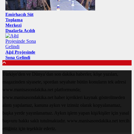
Emirhacılı Süt
Toplama
Merkezi
Dualarla Açıldı
Ağıl Projesinde
Sona Gelindi
Türkiye'den ve Dünya’dan son dakika haberler, köşe yazıları,
magazinden siyasete, spordan seyahate bütün konuların tek adresi
www.manisasondakika.net platformunda;
www.manisasondakika.net haber içerikleri kaynak gösterilmeden
alıntı yapılamaz, kanuna aykırı ve izinsiz olarak kopyalanamaz,
başka yerde yayınlanamaz. Aykırı işlem yapan kişi/kişiler için yasal
başvuru hakkı saklı tutulmaktadır. www.manisasondakika.net tercih
ettiğiniz için teşekkür ederiz.