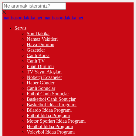
manisasondakika.net
manisasondakika.net
Servis
Son Dakika
Namaz Vakitleri
Hava Durumu
Gazeteler
Canlı Borsa
Canlı TV
Puan Durumu
TV Yayın Akışları
Nöbetçi Eczaneler
Haber Gönder
Canlı Sonuçlar
Futbol Canlı Sonuçlar
Basketbol Canlı Sonuçlar
Basketbol İddaa Programı
Bilardo İddaa Programı
Futbol İddaa Programı
Motor Sporları İddaa Programı
Hentbol İddaa Programı
Voleybol İddaa Programı