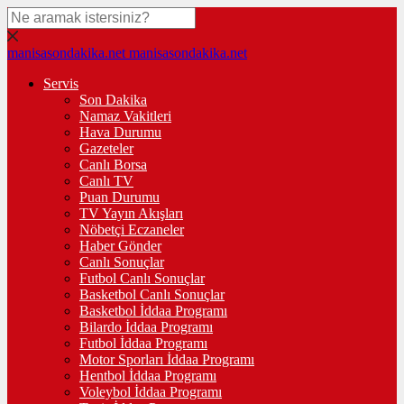
manisasondakika.net
manisasondakika.net
Servis
Son Dakika
Namaz Vakitleri
Hava Durumu
Gazeteler
Canlı Borsa
Canlı TV
Puan Durumu
TV Yayın Akışları
Nöbetçi Eczaneler
Haber Gönder
Canlı Sonuçlar
Futbol Canlı Sonuçlar
Basketbol Canlı Sonuçlar
Basketbol İddaa Programı
Bilardo İddaa Programı
Futbol İddaa Programı
Motor Sporları İddaa Programı
Hentbol İddaa Programı
Voleybol İddaa Programı