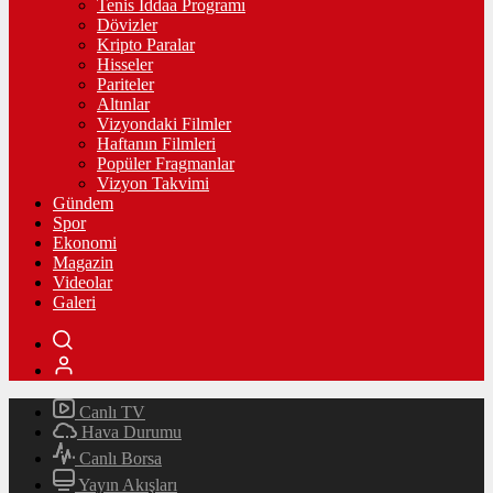
Tenis İddaa Programı
Dövizler
Kripto Paralar
Hisseler
Pariteler
Altınlar
Vizyondaki Filmler
Haftanın Filmleri
Popüler Fragmanlar
Vizyon Takvimi
Gündem
Spor
Ekonomi
Magazin
Videolar
Galeri
Canlı TV
Hava Durumu
Canlı Borsa
Yayın Akışları