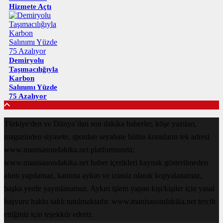
Hizmete Açtı
Demiryolu
Taşımacılığıyla
Karbon
Salınımı Yüzde
75 Azalıyor
Türkiye'den ve Dünya’dan son dakika haberler, köşe yazıları,
magazinden siyasete, spordan seyahate bütün konuların tek adresi
www.manisasondakika.net platformunda;
www.manisasondakika.net haber içerikleri kaynak gösterilmeden
alıntı yapılamaz, kanuna aykırı ve izinsiz olarak kopyalanamaz,
başka yerde yayınlanamaz. Aykırı işlem yapan kişi/kişiler için yasal
başvuru hakkı saklı tutulmaktadır. www.manisasondakika.net tercih
ettiğiniz için teşekkür ederiz.