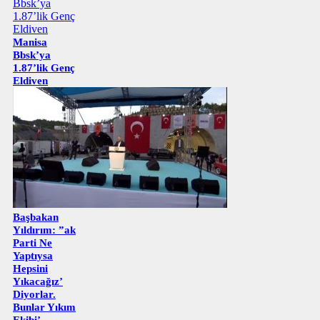
Manisa
Bbsk’ya
1.87’lik Genç
Eldiven
Başbakan
Yıldırım: ”ak
Parti Ne
Yaptıysa
Hepsini
Yıkacağız’
Diyorlar.
Bunlar Yıkım
Ekibi’