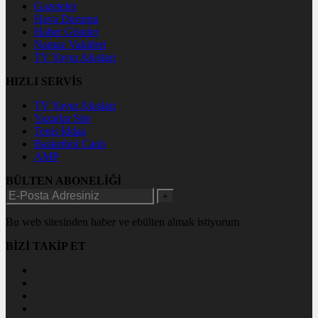
Gazeteler
Hava Durumu
Haber Gönder
Namaz Vakitleri
TV Yayın Akışları
HIZLI SERVİS
TV Yayın Akışları
Yazarlar Site
Tenis İddaa
Basketbol Canlı
AMP
BÜLTEN ABONELİĞİ
+
Bu web sitesinden haber ve ebülten almak istiyorum
BİZİ TAKİP ET