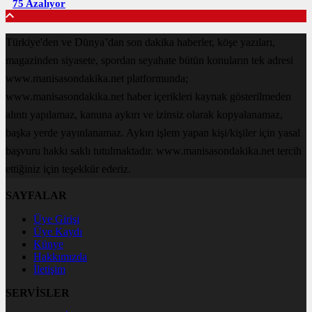
75 Azalıyor
Türkiye'den ve Dünya’dan son dakika haberler, köşe yazıları,
magazinden siyasete, spordan seyahate bütün konuların tek adresi
www.manisasondakika.net platformunda;
www.manisasondakika.net haber içerikleri kaynak gösterilmeden
alıntı yapılamaz, kanuna aykırı ve izinsiz olarak kopyalanamaz,
başka yerde yayınlanamaz. Aykırı işlem yapan kişi/kişiler için yasal
başvuru hakkı saklı tutulmaktadır. www.manisasondakika.net tercih
ettiğiniz için teşekkür ederiz.
SAYFALAR
Üye Girişi
Üye Kaydı
Künye
Hakkımızda
İletişim
SERVİSLER