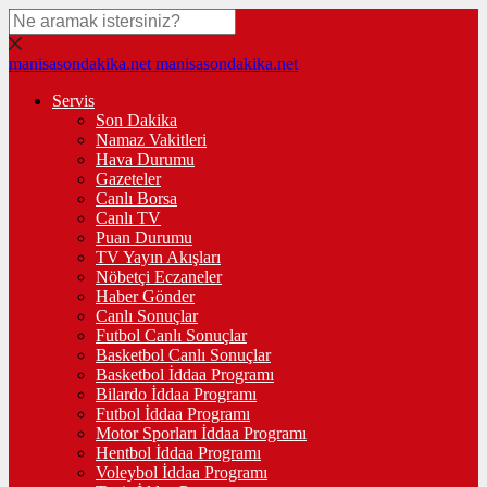
manisasondakika.net
manisasondakika.net
Servis
Son Dakika
Namaz Vakitleri
Hava Durumu
Gazeteler
Canlı Borsa
Canlı TV
Puan Durumu
TV Yayın Akışları
Nöbetçi Eczaneler
Haber Gönder
Canlı Sonuçlar
Futbol Canlı Sonuçlar
Basketbol Canlı Sonuçlar
Basketbol İddaa Programı
Bilardo İddaa Programı
Futbol İddaa Programı
Motor Sporları İddaa Programı
Hentbol İddaa Programı
Voleybol İddaa Programı