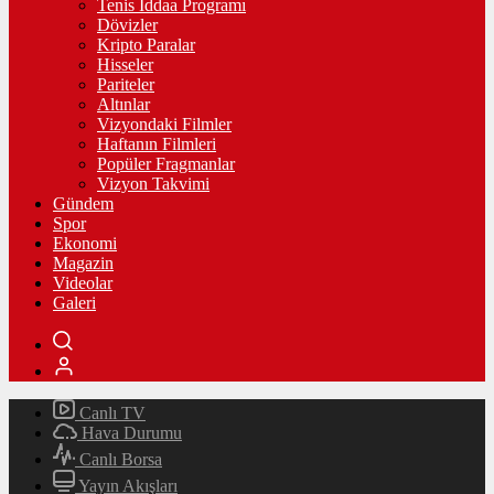
Tenis İddaa Programı
Dövizler
Kripto Paralar
Hisseler
Pariteler
Altınlar
Vizyondaki Filmler
Haftanın Filmleri
Popüler Fragmanlar
Vizyon Takvimi
Gündem
Spor
Ekonomi
Magazin
Videolar
Galeri
Canlı TV
Hava Durumu
Canlı Borsa
Yayın Akışları