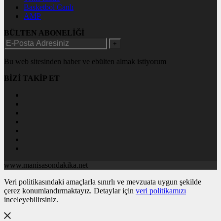
Basketbol Canlı
AMP
BÜLTEN ABONELİĞİ
+
Bu web sitesinden haber ve ebülten almak istiyorum
BİZİ TAKİP ET
www.manisasondakika.net
Veri politikasındaki amaçlarla sınırlı ve mevzuata uygun şekilde
çerez konumlandırmaktayız. Detaylar için
veri politikamızı
inceleyebilirsiniz.