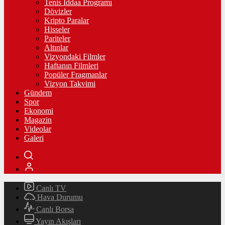
Tenis İddaa Programı
Dövizler
Kripto Paralar
Hisseler
Pariteler
Altınlar
Vizyondaki Filmler
Haftanın Filmleri
Popüler Fragmanlar
Vizyon Takvimi
Gündem
Spor
Ekonomi
Magazin
Videolar
Galeri
Canlı TV
Hava Durumu
Canlı Borsa
Yayın Akışları