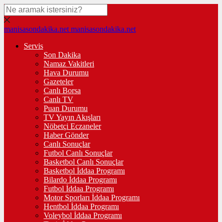
manisasondakika.net
manisasondakika.net
Servis
Son Dakika
Namaz Vakitleri
Hava Durumu
Gazeteler
Canlı Borsa
Canlı TV
Puan Durumu
TV Yayın Akışları
Nöbetçi Eczaneler
Haber Gönder
Canlı Sonuçlar
Futbol Canlı Sonuçlar
Basketbol Canlı Sonuçlar
Basketbol İddaa Programı
Bilardo İddaa Programı
Futbol İddaa Programı
Motor Sporları İddaa Programı
Hentbol İddaa Programı
Voleybol İddaa Programı