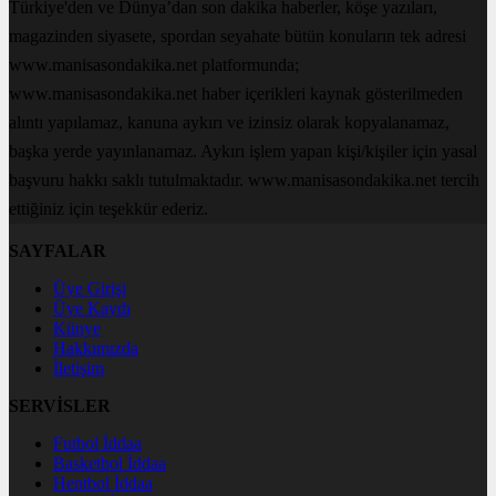
Türkiye'den ve Dünya’dan son dakika haberler, köşe yazıları,
magazinden siyasete, spordan seyahate bütün konuların tek adresi
www.manisasondakika.net platformunda;
www.manisasondakika.net haber içerikleri kaynak gösterilmeden
alıntı yapılamaz, kanuna aykırı ve izinsiz olarak kopyalanamaz,
başka yerde yayınlanamaz. Aykırı işlem yapan kişi/kişiler için yasal
başvuru hakkı saklı tutulmaktadır. www.manisasondakika.net tercih
ettiğiniz için teşekkür ederiz.
SAYFALAR
Üye Girişi
Üye Kaydı
Künye
Hakkımızda
İletişim
SERVİSLER
Futbol İddaa
Basketbol İddaa
Hentbol İddaa