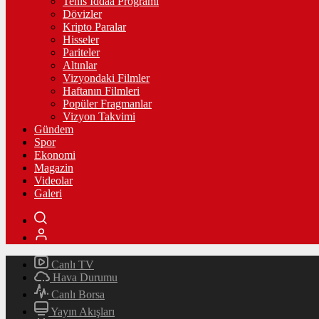
Tenis İddaa Programı
Dövizler
Kripto Paralar
Hisseler
Pariteler
Altınlar
Vizyondaki Filmler
Haftanın Filmleri
Popüler Fragmanlar
Vizyon Takvimi
Gündem
Spor
Ekonomi
Magazin
Videolar
Galeri
Canlı TV
Hava Durumu
Canlı Borsa
Yayın Akışları