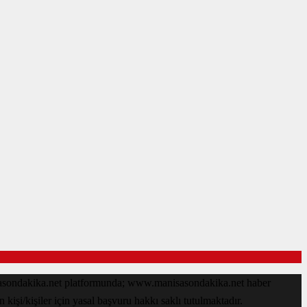
isasondakika.net platformunda; www.manisasondakika.net haber
işi/kişiler için yasal başvuru hakkı saklı tutulmaktadır.