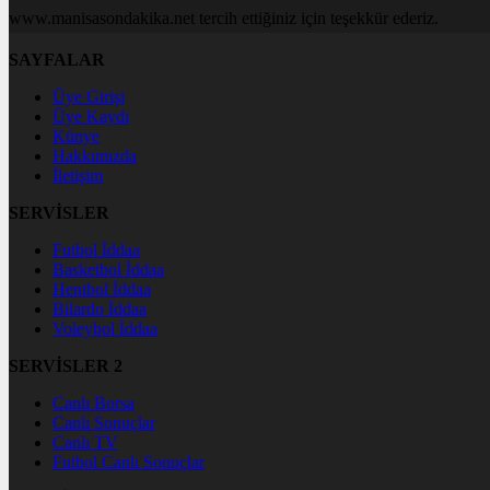
www.manisasondakika.net tercih ettiğiniz için teşekkür ederiz.
SAYFALAR
Üye Girişi
Üye Kaydı
Künye
Hakkımızda
İletişim
SERVİSLER
Futbol İddaa
Basketbol İddaa
Hentbol İddaa
Bilardo İddaa
Voleybol İddaa
SERVİSLER 2
Canlı Borsa
Canlı Sonuçlar
Canlı TV
Futbol Canlı Sonuçlar