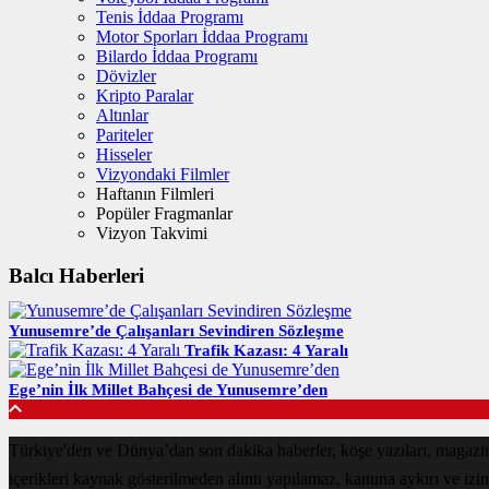
Tenis İddaa Programı
Motor Sporları İddaa Programı
Bilardo İddaa Programı
Dövizler
Kripto Paralar
Altınlar
Pariteler
Hisseler
Vizyondaki Filmler
Haftanın Filmleri
Popüler Fragmanlar
Vizyon Takvimi
Balcı Haberleri
Yunusemre’de Çalışanları Sevindiren Sözleşme
Trafik Kazası: 4 Yaralı
Ege’nin İlk Millet Bahçesi de Yunusemre’den
Türkiye'den ve Dünya’dan son dakika haberler, köşe yazıları, magaz
içerikleri kaynak gösterilmeden alıntı yapılamaz, kanuna aykırı ve izi