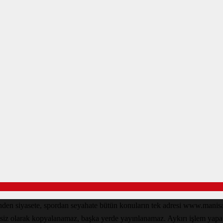
inden siyasete, spordan seyahate bütün konuların tek adresi www.man
nsiz olarak kopyalanamaz, başka yerde yayınlanamaz. Aykırı işlem yapan k