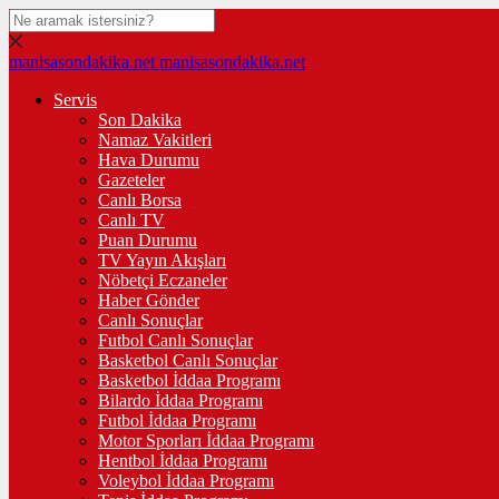
manisasondakika.net
manisasondakika.net
Servis
Son Dakika
Namaz Vakitleri
Hava Durumu
Gazeteler
Canlı Borsa
Canlı TV
Puan Durumu
TV Yayın Akışları
Nöbetçi Eczaneler
Haber Gönder
Canlı Sonuçlar
Futbol Canlı Sonuçlar
Basketbol Canlı Sonuçlar
Basketbol İddaa Programı
Bilardo İddaa Programı
Futbol İddaa Programı
Motor Sporları İddaa Programı
Hentbol İddaa Programı
Voleybol İddaa Programı