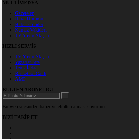
MULTİMEDYA
Gazeteler
Hava Durumu
Haber Gönder
Namaz Vakitleri
TV Yayın Akışları
HIZLI SERVİS
TV Yayın Akışları
Yazarlar Site
Tenis İddaa
Basketbol Canlı
AMP
BÜLTEN ABONELİĞİ
+
Bu web sitesinden haber ve ebülten almak istiyorum
BİZİ TAKİP ET