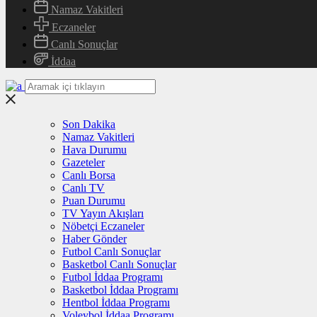
Namaz Vakitleri
Eczaneler
Canlı Sonuçlar
İddaa
Son Dakika
Namaz Vakitleri
Hava Durumu
Gazeteler
Canlı Borsa
Canlı TV
Puan Durumu
TV Yayın Akışları
Nöbetçi Eczaneler
Haber Gönder
Futbol Canlı Sonuçlar
Basketbol Canlı Sonuçlar
Futbol İddaa Programı
Basketbol İddaa Programı
Hentbol İddaa Programı
Voleybol İddaa Programı