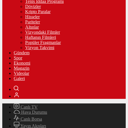
Tenis İddaa Programı
Dövizler
Kripto Paralar
Hisseler
Pariteler
Altınlar
Vizyondaki Filmler
Haftanın Filmleri
Popüler Fragmanlar
Vizyon Takvimi
Gündem
Spor
Ekonomi
Magazin
Videolar
Galeri
Canlı TV
Hava Durumu
Canlı Borsa
Yayın Akışları