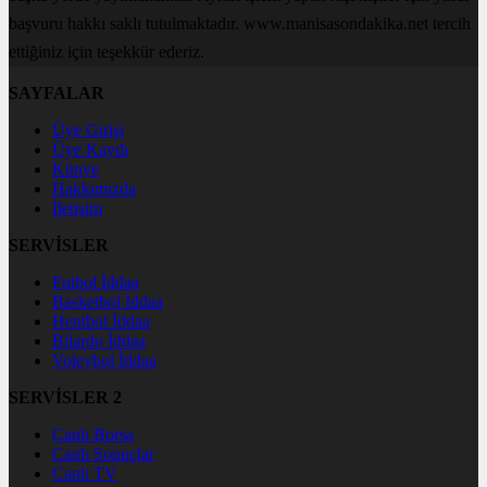
başvuru hakkı saklı tutulmaktadır. www.manisasondakika.net tercih
ettiğiniz için teşekkür ederiz.
SAYFALAR
Üye Girişi
Üye Kaydı
Künye
Hakkımızda
İletişim
SERVİSLER
Futbol İddaa
Basketbol İddaa
Hentbol İddaa
Bilardo İddaa
Voleybol İddaa
SERVİSLER 2
Canlı Borsa
Canlı Sonuçlar
Canlı TV