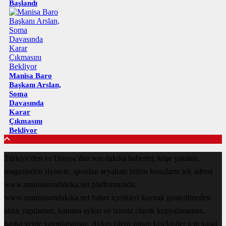
Başlandı
Manisa Baro
Başkanı Arslan,
Soma
Davasında
Karar
Çıkmasını
Bekliyor
Türkiye'den ve Dünya’dan son dakika haberler, köşe yazıları,
magazinden siyasete, spordan seyahate bütün konuların tek adresi
www.manisasondakika.net platformunda;
www.manisasondakika.net haber içerikleri kaynak gösterilmeden
alıntı yapılamaz, kanuna aykırı ve izinsiz olarak kopyalanamaz,
başka yerde yayınlanamaz. Aykırı işlem yapan kişi/kişiler için yasal