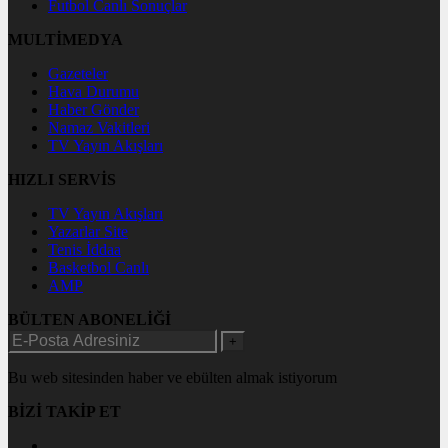
Futbol Canlı Sonuçlar
MULTİMEDYA
Gazeteler
Hava Durumu
Haber Gönder
Namaz Vakitleri
TV Yayın Akışları
HIZLI SERVİS
TV Yayın Akışları
Yazarlar Site
Tenis İddaa
Basketbol Canlı
AMP
BÜLTEN ABONELİĞİ
+
Bu web sitesinden haber ve ebülten almak istiyorum
BİZİ TAKİP ET