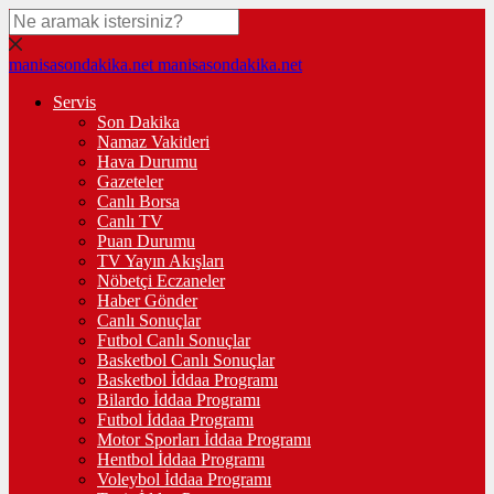
manisasondakika.net
manisasondakika.net
Servis
Son Dakika
Namaz Vakitleri
Hava Durumu
Gazeteler
Canlı Borsa
Canlı TV
Puan Durumu
TV Yayın Akışları
Nöbetçi Eczaneler
Haber Gönder
Canlı Sonuçlar
Futbol Canlı Sonuçlar
Basketbol Canlı Sonuçlar
Basketbol İddaa Programı
Bilardo İddaa Programı
Futbol İddaa Programı
Motor Sporları İddaa Programı
Hentbol İddaa Programı
Voleybol İddaa Programı