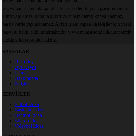
www.manisasondakika.net platformunda;
www.manisasondakika.net haber içerikleri kaynak gösterilmeden
alıntı yapılamaz, kanuna aykırı ve izinsiz olarak kopyalanamaz,
başka yerde yayınlanamaz. Aykırı işlem yapan kişi/kişiler için yasal
başvuru hakkı saklı tutulmaktadır. www.manisasondakika.net tercih
ettiğiniz için teşekkür ederiz.
SAYFALAR
Üye Girişi
Üye Kaydı
Künye
Hakkımızda
İletişim
SERVİSLER
Futbol İddaa
Basketbol İddaa
Hentbol İddaa
Bilardo İddaa
Voleybol İddaa