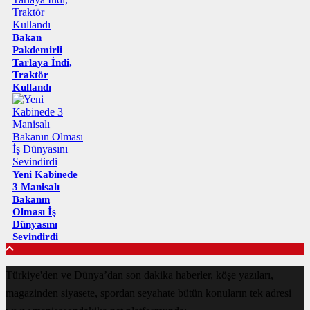
Bakan
Pakdemirli
Tarlaya İndi,
Traktör
Kullandı
Yeni Kabinede
3 Manisalı
Bakanın
Olması İş
Dünyasını
Sevindirdi
Türkiye'den ve Dünya’dan son dakika haberler, köşe yazıları,
magazinden siyasete, spordan seyahate bütün konuların tek adresi