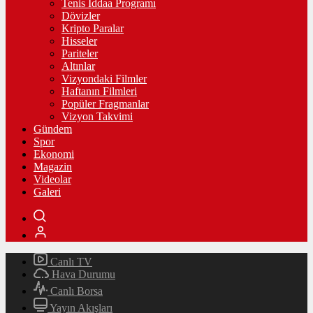
Tenis İddaa Programı
Dövizler
Kripto Paralar
Hisseler
Pariteler
Altınlar
Vizyondaki Filmler
Haftanın Filmleri
Popüler Fragmanlar
Vizyon Takvimi
Gündem
Spor
Ekonomi
Magazin
Videolar
Galeri
Canlı TV
Hava Durumu
Canlı Borsa
Yayın Akışları