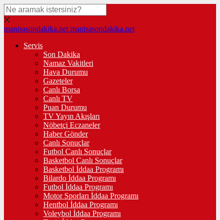
manisasondakika.net
manisasondakika.net
Servis
Son Dakika
Namaz Vakitleri
Hava Durumu
Gazeteler
Canlı Borsa
Canlı TV
Puan Durumu
TV Yayın Akışları
Nöbetçi Eczaneler
Haber Gönder
Canlı Sonuçlar
Futbol Canlı Sonuçlar
Basketbol Canlı Sonuçlar
Basketbol İddaa Programı
Bilardo İddaa Programı
Futbol İddaa Programı
Motor Sporları İddaa Programı
Hentbol İddaa Programı
Voleybol İddaa Programı