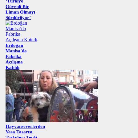
‘Türkiye
Güvenli Bir
Liman Olmayı
Sürdürüyor’
Erdoğan
Manisa’da
Fabrika
Açılışına
Katıldı
Hayvanseverlerden
Yasa Tasarısı
Taslağına Tepki