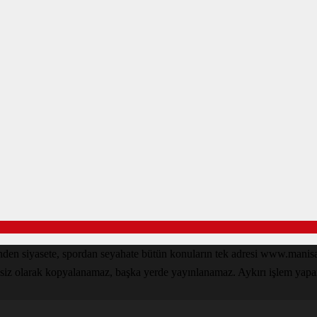
inden siyasete, spordan seyahate bütün konuların tek adresi www.man
nsiz olarak kopyalanamaz, başka yerde yayınlanamaz. Aykırı işlem yapan k