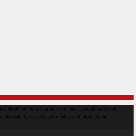
isasondakika.net platformunda; www.manisasondakika.net haber
işi/kişiler için yasal başvuru hakkı saklı tutulmaktadır.