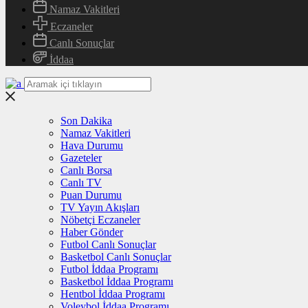
Namaz Vakitleri
Eczaneler
Canlı Sonuçlar
İddaa
Son Dakika
Namaz Vakitleri
Hava Durumu
Gazeteler
Canlı Borsa
Canlı TV
Puan Durumu
TV Yayın Akışları
Nöbetçi Eczaneler
Haber Gönder
Futbol Canlı Sonuçlar
Basketbol Canlı Sonuçlar
Futbol İddaa Programı
Basketbol İddaa Programı
Hentbol İddaa Programı
Voleybol İddaa Programı