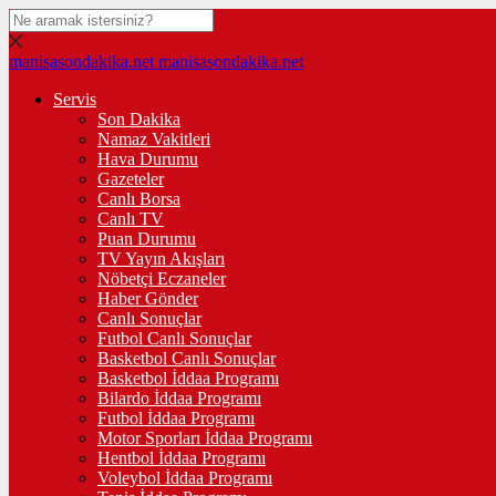
manisasondakika.net
manisasondakika.net
Servis
Son Dakika
Namaz Vakitleri
Hava Durumu
Gazeteler
Canlı Borsa
Canlı TV
Puan Durumu
TV Yayın Akışları
Nöbetçi Eczaneler
Haber Gönder
Canlı Sonuçlar
Futbol Canlı Sonuçlar
Basketbol Canlı Sonuçlar
Basketbol İddaa Programı
Bilardo İddaa Programı
Futbol İddaa Programı
Motor Sporları İddaa Programı
Hentbol İddaa Programı
Voleybol İddaa Programı