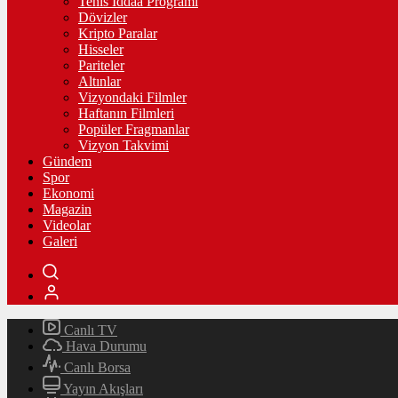
Tenis İddaa Programı
Dövizler
Kripto Paralar
Hisseler
Pariteler
Altınlar
Vizyondaki Filmler
Haftanın Filmleri
Popüler Fragmanlar
Vizyon Takvimi
Gündem
Spor
Ekonomi
Magazin
Videolar
Galeri
Canlı TV
Hava Durumu
Canlı Borsa
Yayın Akışları