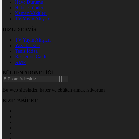
Hava Durumu
Haber Gönder
Namaz Vakitleri
TV Yayın Akışları
HIZLI SERVİS
TV Yayın Akışları
Yazarlar Site
Tenis İddaa
Basketbol Canlı
AMP
BÜLTEN ABONELİĞİ
+
Bu web sitesinden haber ve ebülten almak istiyorum
BİZİ TAKİP ET