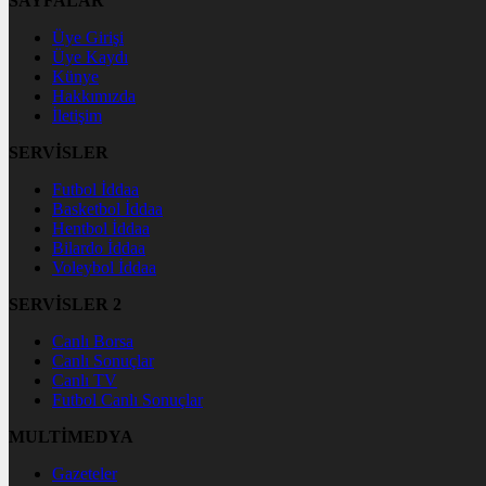
SAYFALAR
Üye Girişi
Üye Kaydı
Künye
Hakkımızda
İletişim
SERVİSLER
Futbol İddaa
Basketbol İddaa
Hentbol İddaa
Bilardo İddaa
Voleybol İddaa
SERVİSLER 2
Canlı Borsa
Canlı Sonuçlar
Canlı TV
Futbol Canlı Sonuçlar
MULTİMEDYA
Gazeteler