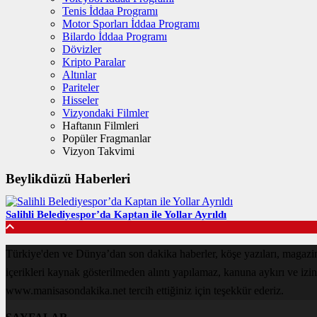
Tenis İddaa Programı
Motor Sporları İddaa Programı
Bilardo İddaa Programı
Dövizler
Kripto Paralar
Altınlar
Pariteler
Hisseler
Vizyondaki Filmler
Haftanın Filmleri
Popüler Fragmanlar
Vizyon Takvimi
Beylikdüzü Haberleri
Salihli Belediyespor’da Kaptan ile Yollar Ayrıldı
Türkiye'den ve Dünya’dan son dakika haberler, köşe yazıları, magaz
içerikleri kaynak gösterilmeden alıntı yapılamaz, kanuna aykırı ve izi
www.manisasondakika.net tercih ettiğiniz için teşekkür ederiz.