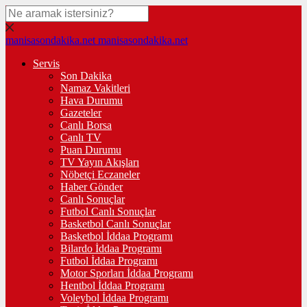
manisasondakika.net
manisasondakika.net
Servis
Son Dakika
Namaz Vakitleri
Hava Durumu
Gazeteler
Canlı Borsa
Canlı TV
Puan Durumu
TV Yayın Akışları
Nöbetçi Eczaneler
Haber Gönder
Canlı Sonuçlar
Futbol Canlı Sonuçlar
Basketbol Canlı Sonuçlar
Basketbol İddaa Programı
Bilardo İddaa Programı
Futbol İddaa Programı
Motor Sporları İddaa Programı
Hentbol İddaa Programı
Voleybol İddaa Programı