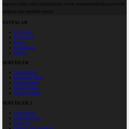
başvuru hakkı saklı tutulmaktadır. www.manisasondakika.net tercih
ettiğiniz için teşekkür ederiz.
SAYFALAR
Üye Girişi
Üye Kaydı
Künye
Hakkımızda
İletişim
SERVİSLER
Futbol İddaa
Basketbol İddaa
Hentbol İddaa
Bilardo İddaa
Voleybol İddaa
SERVİSLER 2
Canlı Borsa
Canlı Sonuçlar
Canlı TV
Futbol Canlı Sonuçlar