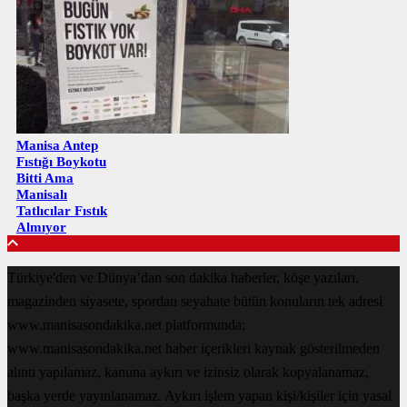
Manisa Antep
Fıstığı Boykotu
Bitti Ama
Manisalı
Tatlıcılar Fıstık
Almıyor
Türkiye'den ve Dünya’dan son dakika haberler, köşe yazıları,
magazinden siyasete, spordan seyahate bütün konuların tek adresi
www.manisasondakika.net platformunda;
www.manisasondakika.net haber içerikleri kaynak gösterilmeden
alıntı yapılamaz, kanuna aykırı ve izinsiz olarak kopyalanamaz,
başka yerde yayınlanamaz. Aykırı işlem yapan kişi/kişiler için yasal