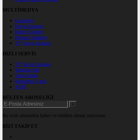
MULTİMEDYA
Gazeteler
Hava Durumu
Haber Gönder
Namaz Vakitleri
TV Yayın Akışları
HIZLI SERVİS
TV Yayın Akışları
Yazarlar Site
Tenis İddaa
Basketbol Canlı
AMP
BÜLTEN ABONELİĞİ
+
Bu web sitesinden haber ve ebülten almak istiyorum
BİZİ TAKİP ET