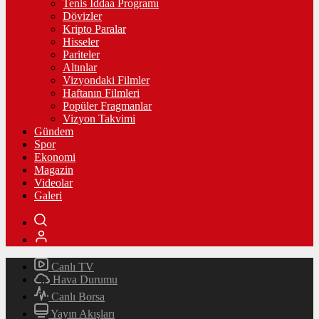
Tenis İddaa Programı
Dövizler
Kripto Paralar
Hisseler
Pariteler
Altınlar
Vizyondaki Filmler
Haftanın Filmleri
Popüler Fragmanlar
Vizyon Takvimi
Gündem
Spor
Ekonomi
Magazin
Videolar
Galeri
Canlı TV
Hava Durumu
Canlı Borsa
Yayın Akışları