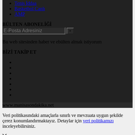
Tenis İddaa
Basketbol Canlı
AMP
BÜLTEN ABONELİĞİ
+
Bu web sitesinden haber ve ebülten almak istiyorum
BİZİ TAKİP ET
www.manisasondakika.net
Veri politikasındaki amaçlarla sınırlı ve mevzuata uygun şekilde
çerez konumlandırmaktayız. Detaylar için
veri politikamızı
inceleyebilirsiniz.