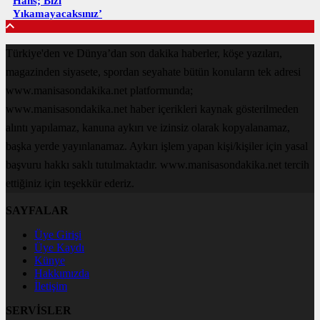
Hans; Bizi
Yıkamayacaksınız’
Türkiye'den ve Dünya’dan son dakika haberler, köşe yazıları,
magazinden siyasete, spordan seyahate bütün konuların tek adresi
www.manisasondakika.net platformunda;
www.manisasondakika.net haber içerikleri kaynak gösterilmeden
alıntı yapılamaz, kanuna aykırı ve izinsiz olarak kopyalanamaz,
başka yerde yayınlanamaz. Aykırı işlem yapan kişi/kişiler için yasal
başvuru hakkı saklı tutulmaktadır. www.manisasondakika.net tercih
ettiğiniz için teşekkür ederiz.
SAYFALAR
Üye Girişi
Üye Kaydı
Künye
Hakkımızda
İletişim
SERVİSLER