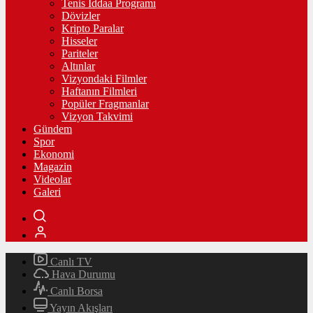
Tenis İddaa Programı
Dövizler
Kripto Paralar
Hisseler
Pariteler
Altınlar
Vizyondaki Filmler
Haftanın Filmleri
Popüler Fragmanlar
Vizyon Takvimi
Gündem
Spor
Ekonomi
Magazin
Videolar
Galeri
Canlı TV
Hava Durumu
Canlı Borsa
Yayın Akışları