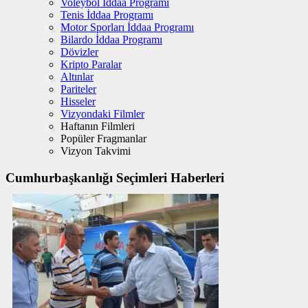
Voleybol İddaa Programı
Tenis İddaa Programı
Motor Sporları İddaa Programı
Bilardo İddaa Programı
Dövizler
Kripto Paralar
Altınlar
Pariteler
Hisseler
Vizyondaki Filmler
Haftanın Filmleri
Popüler Fragmanlar
Vizyon Takvimi
Cumhurbaşkanlığı Seçimleri Haberleri