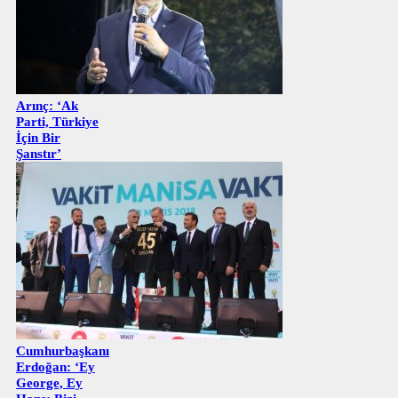
Arınç: ‘Ak
Parti, Türkiye
İçin Bir
Şanstır’
Cumhurbaşkanı
Erdoğan: ‘Ey
George, Ey