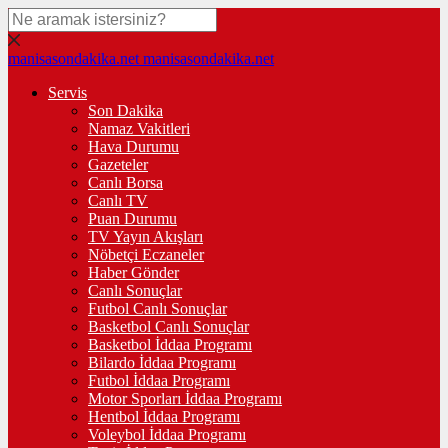
manisasondakika.net
manisasondakika.net
Servis
Son Dakika
Namaz Vakitleri
Hava Durumu
Gazeteler
Canlı Borsa
Canlı TV
Puan Durumu
TV Yayın Akışları
Nöbetçi Eczaneler
Haber Gönder
Canlı Sonuçlar
Futbol Canlı Sonuçlar
Basketbol Canlı Sonuçlar
Basketbol İddaa Programı
Bilardo İddaa Programı
Futbol İddaa Programı
Motor Sporları İddaa Programı
Hentbol İddaa Programı
Voleybol İddaa Programı