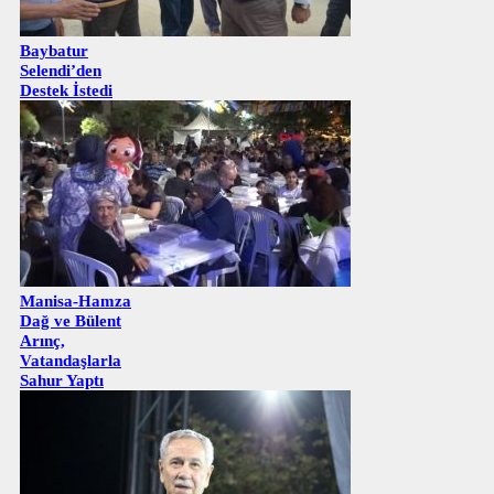
Baybatur
Selendi’den
Destek İstedi
Manisa-Hamza
Dağ ve Bülent
Arınç,
Vatandaşlarla
Sahur Yaptı