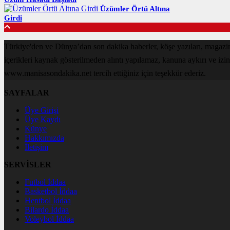
Üzümler Örtü Altına
Girdi
Türkiye'den ve Dünya’dan son dakika haberler, köşe yazıları, magaz
içerikleri kaynak gösterilmeden alıntı yapılamaz, kanuna aykırı ve izi
www.manisasondakika.net tercih ettiğiniz için teşekkür ederiz.
SAYFALAR
Üye Girişi
Üye Kaydı
Künye
Hakkımızda
İletişim
SERVİSLER
Futbol İddaa
Basketbol İddaa
Hentbol İddaa
Bilardo İddaa
Voleybol İddaa