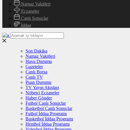
Namaz Vakitleri
Eczaneler
Canlı Sonuçlar
İddaa
Son Dakika
Namaz Vakitleri
Hava Durumu
Gazeteler
Canlı Borsa
Canlı TV
Puan Durumu
TV Yayın Akışları
Nöbetçi Eczaneler
Haber Gönder
Futbol Canlı Sonuçlar
Basketbol Canlı Sonuçlar
Futbol İddaa Programı
Basketbol İddaa Programı
Hentbol İddaa Programı
Voleybol İddaa Programı