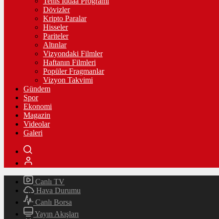
Tenis İddaa Programı
Dövizler
Kripto Paralar
Hisseler
Pariteler
Altınlar
Vizyondaki Filmler
Haftanın Filmleri
Popüler Fragmanlar
Vizyon Takvimi
Gündem
Spor
Ekonomi
Magazin
Videolar
Galeri
Canlı TV
Hava Durumu
Canlı Borsa
Yayın Akışları