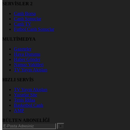
SERVİSLER 2
Canlı Borsa
Canlı Sonuçlar
Canlı TV
Futbol Canlı Sonuçlar
MULTİMEDYA
Gazeteler
Hava Durumu
Haber Gönder
Namaz Vakitleri
TV Yayın Akışları
HIZLI SERVİS
TV Yayın Akışları
Yazarlar Site
Tenis İddaa
Basketbol Canlı
AMP
BÜLTEN ABONELİĞİ
+