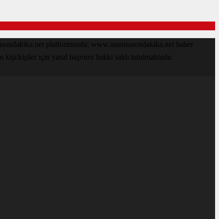
isasondakika.net platformunda; www.manisasondakika.net haber
işi/kişiler için yasal başvuru hakkı saklı tutulmaktadır.