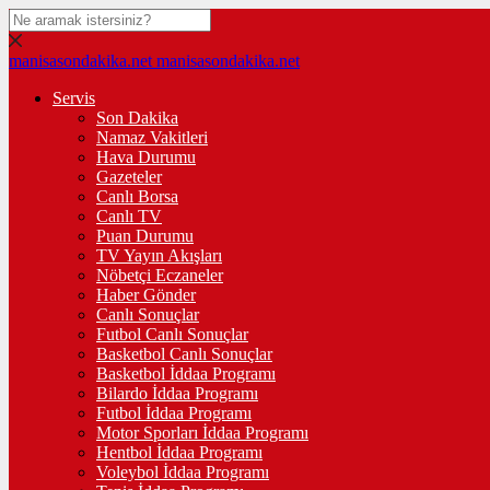
manisasondakika.net
manisasondakika.net
Servis
Son Dakika
Namaz Vakitleri
Hava Durumu
Gazeteler
Canlı Borsa
Canlı TV
Puan Durumu
TV Yayın Akışları
Nöbetçi Eczaneler
Haber Gönder
Canlı Sonuçlar
Futbol Canlı Sonuçlar
Basketbol Canlı Sonuçlar
Basketbol İddaa Programı
Bilardo İddaa Programı
Futbol İddaa Programı
Motor Sporları İddaa Programı
Hentbol İddaa Programı
Voleybol İddaa Programı