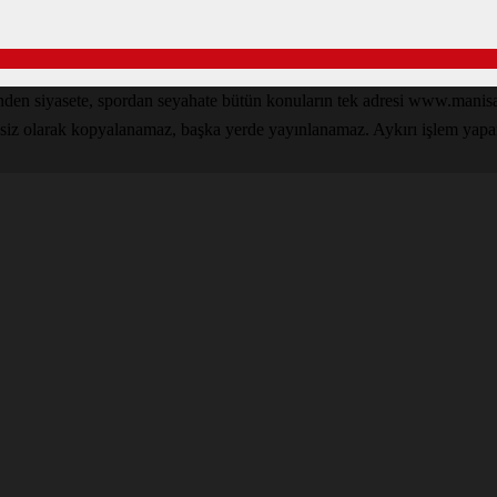
inden siyasete, spordan seyahate bütün konuların tek adresi www.man
nsiz olarak kopyalanamaz, başka yerde yayınlanamaz. Aykırı işlem yapan k