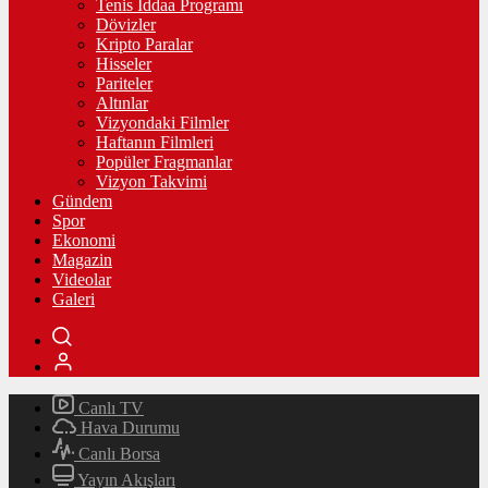
Tenis İddaa Programı
Dövizler
Kripto Paralar
Hisseler
Pariteler
Altınlar
Vizyondaki Filmler
Haftanın Filmleri
Popüler Fragmanlar
Vizyon Takvimi
Gündem
Spor
Ekonomi
Magazin
Videolar
Galeri
Canlı TV
Hava Durumu
Canlı Borsa
Yayın Akışları