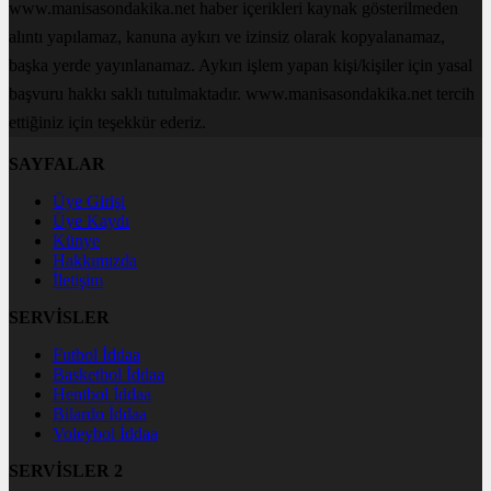
www.manisasondakika.net haber içerikleri kaynak gösterilmeden
alıntı yapılamaz, kanuna aykırı ve izinsiz olarak kopyalanamaz,
başka yerde yayınlanamaz. Aykırı işlem yapan kişi/kişiler için yasal
başvuru hakkı saklı tutulmaktadır. www.manisasondakika.net tercih
ettiğiniz için teşekkür ederiz.
SAYFALAR
Üye Girişi
Üye Kaydı
Künye
Hakkımızda
İletişim
SERVİSLER
Futbol İddaa
Basketbol İddaa
Hentbol İddaa
Bilardo İddaa
Voleybol İddaa
SERVİSLER 2