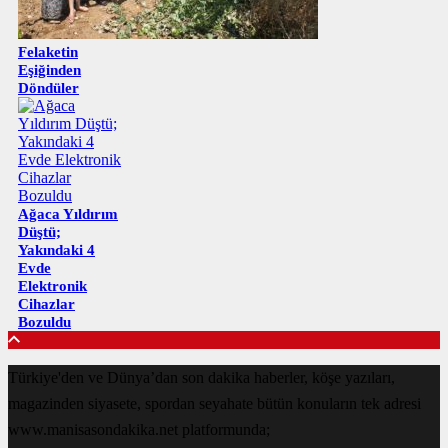
Felaketin
Eşiğinden
Döndüler
Ağaca Yıldırım
Düştü;
Yakındaki 4
Evde
Elektronik
Cihazlar
Bozuldu
Türkiye'den ve Dünya’dan son dakika haberler, köşe yazıları,
magazinden siyasete, spordan seyahate bütün konuların tek adresi
www.manisasondakika.net platformunda;