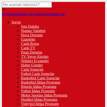
manisasondakika.net
manisasondakika.net
Servis
Son Dakika
Namaz Vakitleri
Hava Durumu
Gazeteler
Canlı Borsa
Canlı TV
Puan Durumu
TV Yayın Akışları
Nöbetçi Eczaneler
Haber Gönder
Canlı Sonuçlar
Futbol Canlı Sonuçlar
Basketbol Canlı Sonuçlar
Basketbol İddaa Programı
Bilardo İddaa Programı
Futbol İddaa Programı
Motor Sporları İddaa Programı
Hentbol İddaa Programı
Voleybol İddaa Programı