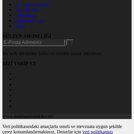
TV Yayın Akışları
Yazarlar Site
Tenis İddaa
Basketbol Canlı
AMP
BÜLTEN ABONELİĞİ
+
Bu web sitesinden haber ve ebülten almak istiyorum
BİZİ TAKİP ET
www.manisasondakika.net
Veri politikasındaki amaçlarla sınırlı ve mevzuata uygun şekilde
çerez konumlandırmaktayız. Detaylar için
veri politikamızı