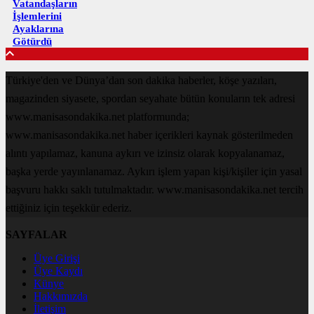
Vatandaşların
İşlemlerini
Ayaklarına
Götürdü
Türkiye'den ve Dünya’dan son dakika haberler, köşe yazıları,
magazinden siyasete, spordan seyahate bütün konuların tek adresi
www.manisasondakika.net platformunda;
www.manisasondakika.net haber içerikleri kaynak gösterilmeden
alıntı yapılamaz, kanuna aykırı ve izinsiz olarak kopyalanamaz,
başka yerde yayınlanamaz. Aykırı işlem yapan kişi/kişiler için yasal
başvuru hakkı saklı tutulmaktadır. www.manisasondakika.net tercih
ettiğiniz için teşekkür ederiz.
SAYFALAR
Üye Girişi
Üye Kaydı
Künye
Hakkımızda
İletişim