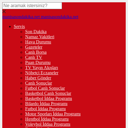
manisasondakika.net
manisasondakika.net
Servis
Son Dakika
Namaz Vakitleri
Hava Durumu
Gazeteler
Canlı Borsa
Canlı TV
Puan Durumu
TV Yayın Akışları
Nöbetçi Eczaneler
Haber Gönder
Canlı Sonuçlar
Futbol Canlı Sonuçlar
Basketbol Canlı Sonuçlar
Basketbol İddaa Programı
Bilardo İddaa Programı
Futbol İddaa Programı
Motor Sporları İddaa Programı
Hentbol İddaa Programı
Voleybol İddaa Programı