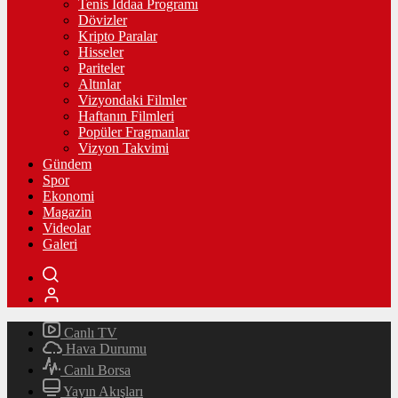
Tenis İddaa Programı
Dövizler
Kripto Paralar
Hisseler
Pariteler
Altınlar
Vizyondaki Filmler
Haftanın Filmleri
Popüler Fragmanlar
Vizyon Takvimi
Gündem
Spor
Ekonomi
Magazin
Videolar
Galeri
Canlı TV
Hava Durumu
Canlı Borsa
Yayın Akışları