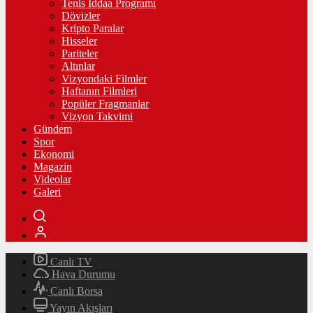
Tenis İddaa Programı
Dövizler
Kripto Paralar
Hisseler
Pariteler
Altınlar
Vizyondaki Filmler
Haftanın Filmleri
Popüler Fragmanlar
Vizyon Takvimi
Gündem
Spor
Ekonomi
Magazin
Videolar
Galeri
Canlı TV
Hava Durumu
Canlı Borsa
Yayın Akışları