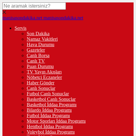
manisasondakika.net
manisasondakika.net
Servis
Son Dakika
Namaz Vakitleri
Hava Durumu
Gazeteler
Canlı Borsa
Canlı TV
Puan Durumu
TV Yayın Akışları
Nöbetçi Eczaneler
Haber Gönder
Canlı Sonuçlar
Futbol Canlı Sonuçlar
Basketbol Canlı Sonuçlar
Basketbol İddaa Programı
Bilardo İddaa Programı
Futbol İddaa Programı
Motor Sporları İddaa Programı
Hentbol İddaa Programı
Voleybol İddaa Programı