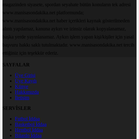
magazinden siyasete, spordan seyahate bütün konuların tek adresi
www.manisasondakika.net platformunda;
www.manisasondakika.net haber içerikleri kaynak gösterilmeden
alıntı yapılamaz, kanuna aykırı ve izinsiz olarak kopyalanamaz,
başka yerde yayınlanamaz. Aykırı işlem yapan kişi/kişiler için yasal
başvuru hakkı saklı tutulmaktadır. www.manisasondakika.net tercih
ettiğiniz için teşekkür ederiz.
SAYFALAR
Üye Girişi
Üye Kaydı
Künye
Hakkımızda
İletişim
SERVİSLER
Futbol İddaa
Basketbol İddaa
Hentbol İddaa
Bilardo İddaa