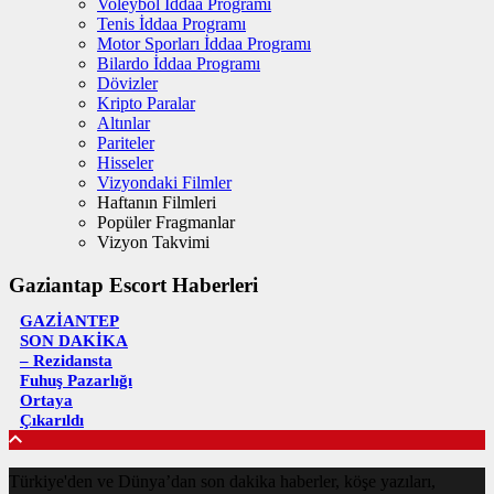
Voleybol İddaa Programı
Tenis İddaa Programı
Motor Sporları İddaa Programı
Bilardo İddaa Programı
Dövizler
Kripto Paralar
Altınlar
Pariteler
Hisseler
Vizyondaki Filmler
Haftanın Filmleri
Popüler Fragmanlar
Vizyon Takvimi
Gaziantap Escort Haberleri
GAZİANTEP
SON DAKİKA
– Rezidansta
Fuhuş Pazarlığı
Ortaya
Çıkarıldı
Türkiye'den ve Dünya’dan son dakika haberler, köşe yazıları,