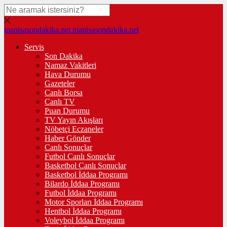
manisasondakika.net
manisasondakika.net
Servis
Son Dakika
Namaz Vakitleri
Hava Durumu
Gazeteler
Canlı Borsa
Canlı TV
Puan Durumu
TV Yayın Akışları
Nöbetçi Eczaneler
Haber Gönder
Canlı Sonuçlar
Futbol Canlı Sonuçlar
Basketbol Canlı Sonuçlar
Basketbol İddaa Programı
Bilardo İddaa Programı
Futbol İddaa Programı
Motor Sporları İddaa Programı
Hentbol İddaa Programı
Voleybol İddaa Programı