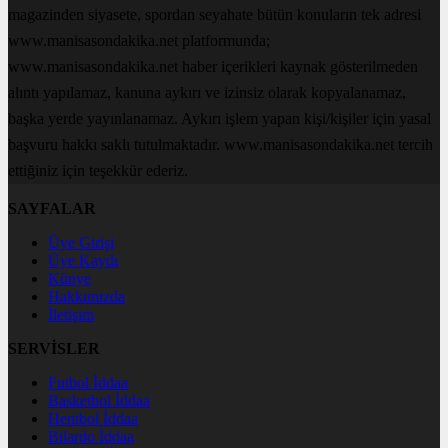
magazinden siyasete, spordan seyahate bütün konuların tek adresi
www.manisasondakika.net platformunda;
www.manisasondakika.net haber içerikleri kaynak gösterilmeden
alıntı yapılamaz, kanuna aykırı ve izinsiz olarak kopyalanamaz,
başka yerde yayınlanamaz. Aykırı işlem yapan kişi/kişiler için yasal
başvuru hakkı saklı tutulmaktadır. www.manisasondakika.net tercih
ettiğiniz için teşekkür ederiz.
SAYFALAR
Üye Girişi
Üye Kaydı
Künye
Hakkımızda
İletişim
SERVİSLER
Futbol İddaa
Basketbol İddaa
Hentbol İddaa
Bilardo İddaa