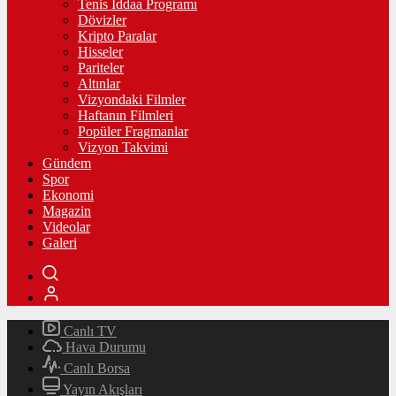
Tenis İddaa Programı
Dövizler
Kripto Paralar
Hisseler
Pariteler
Altınlar
Vizyondaki Filmler
Haftanın Filmleri
Popüler Fragmanlar
Vizyon Takvimi
Gündem
Spor
Ekonomi
Magazin
Videolar
Galeri
Canlı TV
Hava Durumu
Canlı Borsa
Yayın Akışları