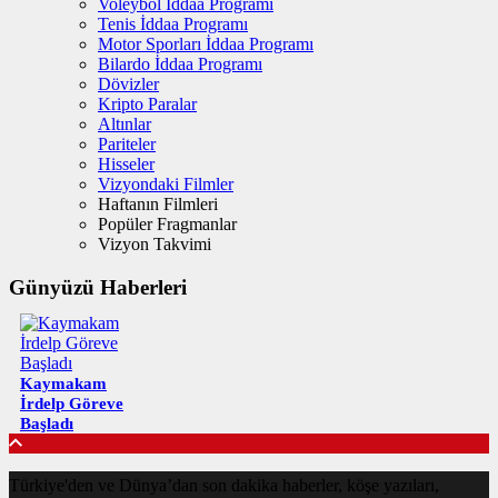
Voleybol İddaa Programı
Tenis İddaa Programı
Motor Sporları İddaa Programı
Bilardo İddaa Programı
Dövizler
Kripto Paralar
Altınlar
Pariteler
Hisseler
Vizyondaki Filmler
Haftanın Filmleri
Popüler Fragmanlar
Vizyon Takvimi
Günyüzü Haberleri
Kaymakam
İrdelp Göreve
Başladı
Türkiye'den ve Dünya’dan son dakika haberler, köşe yazıları,