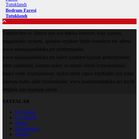
Bodrum Faresi
Tutuklandı
Türkiye'den ve Dünya’dan son dakika haberler, köşe yazıları,
magazinden siyasete, spordan seyahate bütün konuların tek adresi
www.manisasondakika.net platformunda;
www.manisasondakika.net haber içerikleri kaynak gösterilmeden
alıntı yapılamaz, kanuna aykırı ve izinsiz olarak kopyalanamaz,
başka yerde yayınlanamaz. Aykırı işlem yapan kişi/kişiler için yasal
başvuru hakkı saklı tutulmaktadır. www.manisasondakika.net tercih
ettiğiniz için teşekkür ederiz.
SAYFALAR
Üye Girişi
Üye Kaydı
Künye
Hakkımızda
İletişim