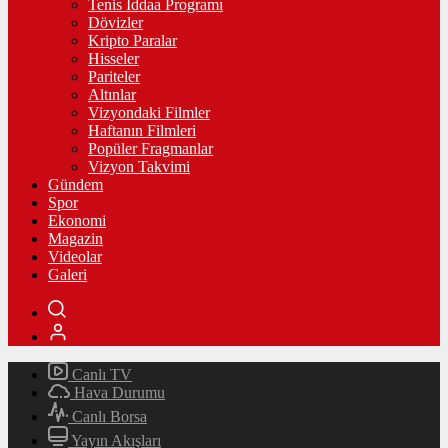
Tenis İddaa Programı
Dövizler
Kripto Paralar
Hisseler
Pariteler
Altınlar
Vizyondaki Filmler
Haftanın Filmleri
Popüler Fragmanlar
Vizyon Takvimi
Gündem
Spor
Ekonomi
Magazin
Videolar
Galeri
Canlı TV
Hava Durumu
Canlı Borsa
Yayın Akışları