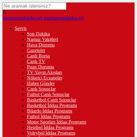
manisasondakika.net
manisasondakika.net
Servis
Son Dakika
Namaz Vakitleri
Hava Durumu
Gazeteler
Canlı Borsa
Canlı TV
Puan Durumu
TV Yayın Akışları
Nöbetçi Eczaneler
Haber Gönder
Canlı Sonuçlar
Futbol Canlı Sonuçlar
Basketbol Canlı Sonuçlar
Basketbol İddaa Programı
Bilardo İddaa Programı
Futbol İddaa Programı
Motor Sporları İddaa Programı
Hentbol İddaa Programı
Voleybol İddaa Programı