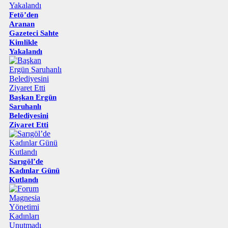
Fetö’den
Aranan
Gazeteci Sahte
Kimlikle
Yakalandı
Başkan Ergün
Saruhanlı
Belediyesini
Ziyaret Etti
Sarıgöl’de
Kadınlar Günü
Kutlandı