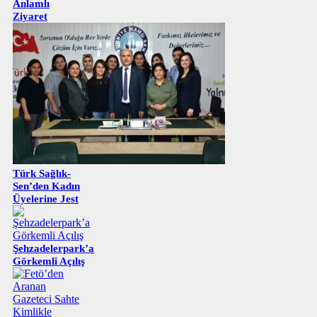
Anlamlı
Ziyaret
Türk Sağlık-
Sen’den Kadın
Üyelerine Jest
Şehzadelerpark’a
Görkemli Açılış