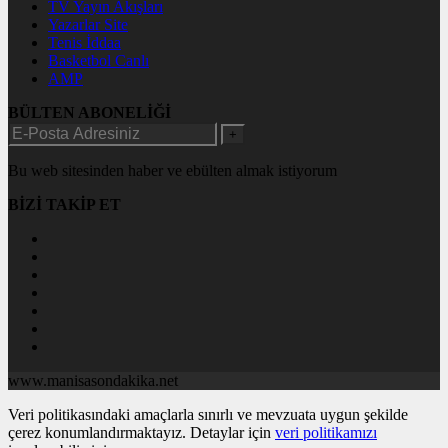
TV Yayın Akışları
Yazarlar Site
Tenis İddaa
Basketbol Canlı
AMP
BÜLTEN ABONELİĞİ
+
Bu web sitesinden haber ve ebülten almak istiyorum
BİZİ TAKİP ET
www.manisasondakika.net
Veri politikasındaki amaçlarla sınırlı ve mevzuata uygun şekilde
çerez konumlandırmaktayız. Detaylar için
veri politikamızı