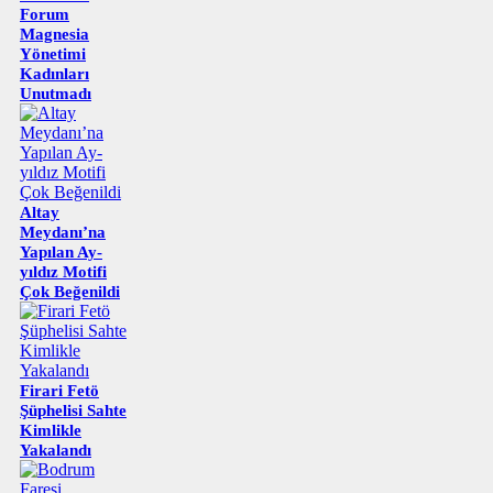
Forum
Magnesia
Yönetimi
Kadınları
Unutmadı
Altay
Meydanı’na
Yapılan Ay-
yıldız Motifi
Çok Beğenildi
Firari Fetö
Şüphelisi Sahte
Kimlikle
Yakalandı