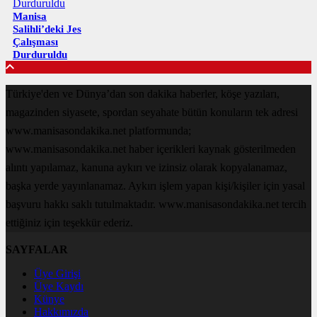
Manisa
Salihli’deki Jes
Çalışması
Durduruldu
Türkiye'den ve Dünya’dan son dakika haberler, köşe yazıları,
magazinden siyasete, spordan seyahate bütün konuların tek adresi
www.manisasondakika.net platformunda;
www.manisasondakika.net haber içerikleri kaynak gösterilmeden
alıntı yapılamaz, kanuna aykırı ve izinsiz olarak kopyalanamaz,
başka yerde yayınlanamaz. Aykırı işlem yapan kişi/kişiler için yasal
başvuru hakkı saklı tutulmaktadır. www.manisasondakika.net tercih
ettiğiniz için teşekkür ederiz.
SAYFALAR
Üye Girişi
Üye Kaydı
Künye
Hakkımızda