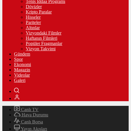
Tenis İddaa Programı
Dövizler
Kripto Paralar
Hisseler
Pariteler
Altınlar
Vizyondaki Filmler
Haftanın Filmleri
Popüler Fragmanlar
Vizyon Takvimi
Gündem
Spor
Ekonomi
Magazin
Videolar
Galeri
Canlı TV
Hava Durumu
Canlı Borsa
Yayın Akışları