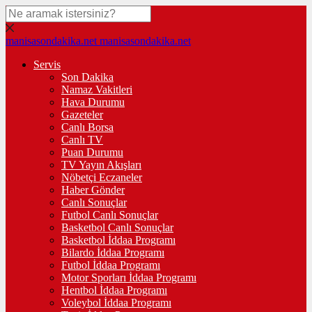
manisasondakika.net
manisasondakika.net
Servis
Son Dakika
Namaz Vakitleri
Hava Durumu
Gazeteler
Canlı Borsa
Canlı TV
Puan Durumu
TV Yayın Akışları
Nöbetçi Eczaneler
Haber Gönder
Canlı Sonuçlar
Futbol Canlı Sonuçlar
Basketbol Canlı Sonuçlar
Basketbol İddaa Programı
Bilardo İddaa Programı
Futbol İddaa Programı
Motor Sporları İddaa Programı
Hentbol İddaa Programı
Voleybol İddaa Programı