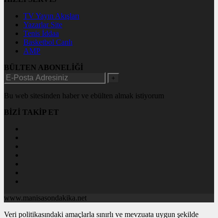
TV Yayın Akışları
Yazarlar Site
Tenis İddaa
Basketbol Canlı
AMP
BÜLTEN ABONELİĞİ
+
Bu web sitesinden haber ve ebülten almak istiyorum
BİZİ TAKİP ET
www.manisasondakika.net
Veri politikasındaki amaçlarla sınırlı ve mevzuata uygun şekilde