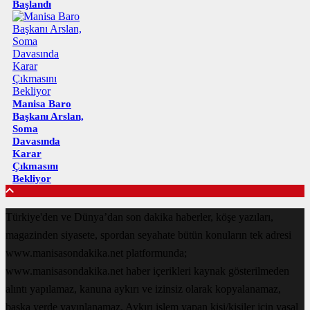
Başlandı
Manisa Baro
Başkanı Arslan,
Soma
Davasında
Karar
Çıkmasını
Bekliyor
Türkiye'den ve Dünya’dan son dakika haberler, köşe yazıları,
magazinden siyasete, spordan seyahate bütün konuların tek adresi
www.manisasondakika.net platformunda;
www.manisasondakika.net haber içerikleri kaynak gösterilmeden
alıntı yapılamaz, kanuna aykırı ve izinsiz olarak kopyalanamaz,
başka yerde yayınlanamaz. Aykırı işlem yapan kişi/kişiler için yasal