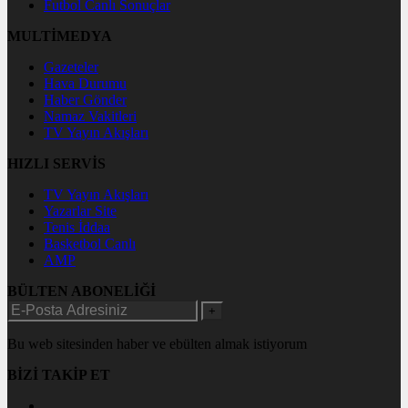
Futbol Canlı Sonuçlar
MULTİMEDYA
Gazeteler
Hava Durumu
Haber Gönder
Namaz Vakitleri
TV Yayın Akışları
HIZLI SERVİS
TV Yayın Akışları
Yazarlar Site
Tenis İddaa
Basketbol Canlı
AMP
BÜLTEN ABONELİĞİ
+
Bu web sitesinden haber ve ebülten almak istiyorum
BİZİ TAKİP ET