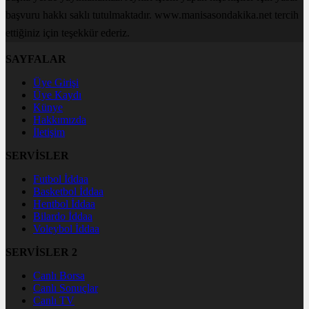
başvuru hakkı saklı tutulmaktadır. www.manisasondakika.net tercih
ettiğiniz için teşekkür ederiz.
SAYFALAR
Üye Girişi
Üye Kaydı
Künye
Hakkımızda
İletişim
SERVİSLER
Futbol İddaa
Basketbol İddaa
Hentbol İddaa
Bilardo İddaa
Voleybol İddaa
SERVİSLER 2
Canlı Borsa
Canlı Sonuçlar
Canlı TV