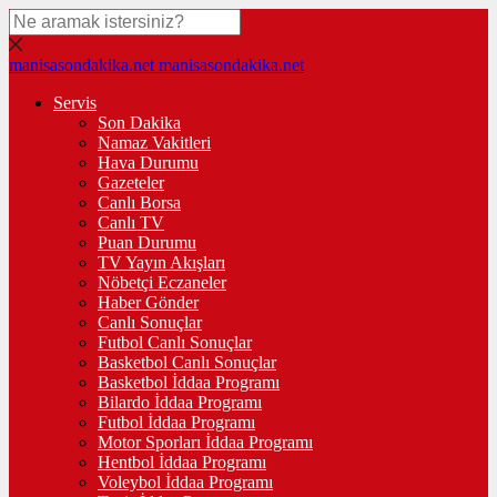
manisasondakika.net
manisasondakika.net
Servis
Son Dakika
Namaz Vakitleri
Hava Durumu
Gazeteler
Canlı Borsa
Canlı TV
Puan Durumu
TV Yayın Akışları
Nöbetçi Eczaneler
Haber Gönder
Canlı Sonuçlar
Futbol Canlı Sonuçlar
Basketbol Canlı Sonuçlar
Basketbol İddaa Programı
Bilardo İddaa Programı
Futbol İddaa Programı
Motor Sporları İddaa Programı
Hentbol İddaa Programı
Voleybol İddaa Programı