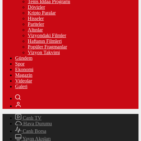
Tenis İddaa Programı
Dövizler
Kripto Paralar
Hisseler
Pariteler
Altınlar
Vizyondaki Filmler
Haftanın Filmleri
Popüler Fragmanlar
Vizyon Takvimi
Gündem
Spor
Ekonomi
Magazin
Videolar
Galeri
Canlı TV
Hava Durumu
Canlı Borsa
Yayın Akışları