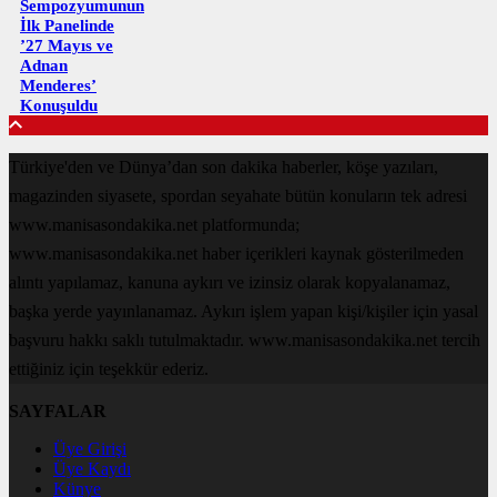
Sempozyumunun
İlk Panelinde
’27 Mayıs ve
Adnan
Menderes’
Konuşuldu
Türkiye'den ve Dünya’dan son dakika haberler, köşe yazıları,
magazinden siyasete, spordan seyahate bütün konuların tek adresi
www.manisasondakika.net platformunda;
www.manisasondakika.net haber içerikleri kaynak gösterilmeden
alıntı yapılamaz, kanuna aykırı ve izinsiz olarak kopyalanamaz,
başka yerde yayınlanamaz. Aykırı işlem yapan kişi/kişiler için yasal
başvuru hakkı saklı tutulmaktadır. www.manisasondakika.net tercih
ettiğiniz için teşekkür ederiz.
SAYFALAR
Üye Girişi
Üye Kaydı
Künye