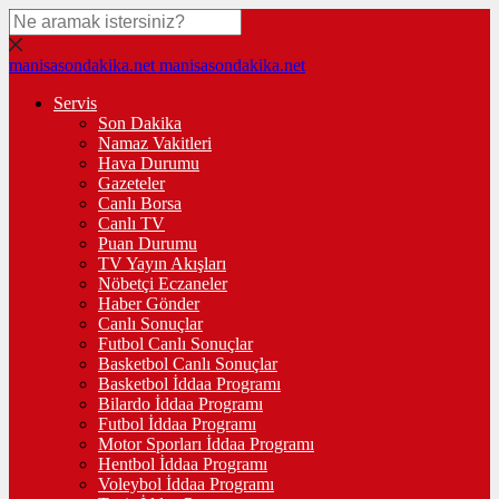
manisasondakika.net
manisasondakika.net
Servis
Son Dakika
Namaz Vakitleri
Hava Durumu
Gazeteler
Canlı Borsa
Canlı TV
Puan Durumu
TV Yayın Akışları
Nöbetçi Eczaneler
Haber Gönder
Canlı Sonuçlar
Futbol Canlı Sonuçlar
Basketbol Canlı Sonuçlar
Basketbol İddaa Programı
Bilardo İddaa Programı
Futbol İddaa Programı
Motor Sporları İddaa Programı
Hentbol İddaa Programı
Voleybol İddaa Programı