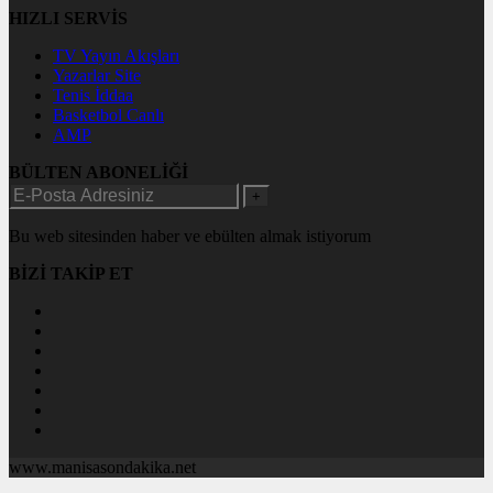
HIZLI SERVİS
TV Yayın Akışları
Yazarlar Site
Tenis İddaa
Basketbol Canlı
AMP
BÜLTEN ABONELİĞİ
+
Bu web sitesinden haber ve ebülten almak istiyorum
BİZİ TAKİP ET
www.manisasondakika.net