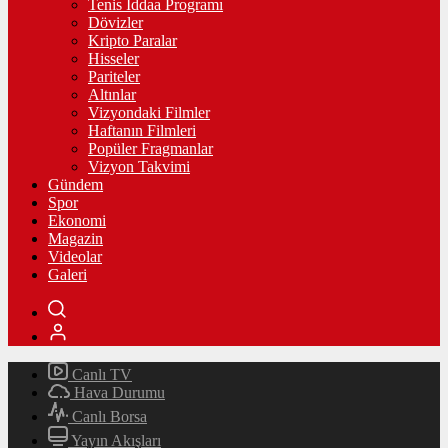
Tenis İddaa Programı
Dövizler
Kripto Paralar
Hisseler
Pariteler
Altınlar
Vizyondaki Filmler
Haftanın Filmleri
Popüler Fragmanlar
Vizyon Takvimi
Gündem
Spor
Ekonomi
Magazin
Videolar
Galeri
Canlı TV
Hava Durumu
Canlı Borsa
Yayın Akışları