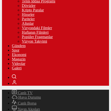
Tenis İddaa Programı
Dövizler
Kripto Paralar
Hisseler
Pariteler
Altınlar
Vizyondaki Filmler
Haftanın Filmleri
Popüler Fragmanlar
Vizyon Takvimi
Gündem
Spor
Ekonomi
Magazin
Videolar
Galeri
Canlı TV
Hava Durumu
Canlı Borsa
Yayın Akışları