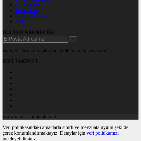
Yazarlar Site
Tenis İddaa
Basketbol Canlı
AMP
BÜLTEN ABONELİĞİ
+
Bu web sitesinden haber ve ebülten almak istiyorum
BİZİ TAKİP ET
www.manisasondakika.net
Veri politikasındaki amaçlarla sınırlı ve mevzuata uygun şekilde
çerez konumlandırmaktayız. Detaylar için
veri politikamızı
inceleyebilirsiniz.