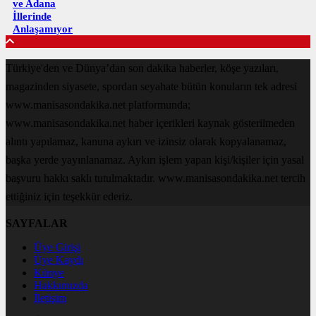
ve Adana
İllerinde
Anlaşamıyor
Türkiye'den ve Dünya’dan son dakika haberler, köşe yazıları,
magazinden siyasete, spordan seyahate bütün konuların tek adresi
www.manisasondakika.net platformunda;
www.manisasondakika.net haber içerikleri kaynak gösterilmeden
alıntı yapılamaz, kanuna aykırı ve izinsiz olarak kopyalanamaz,
başka yerde yayınlanamaz. Aykırı işlem yapan kişi/kişiler için yasal
başvuru hakkı saklı tutulmaktadır. www.manisasondakika.net tercih
ettiğiniz için teşekkür ederiz.
SAYFALAR
Üye Girişi
Üye Kaydı
Künye
Hakkımızda
İletişim