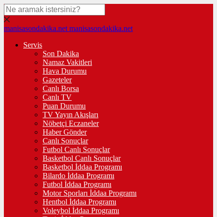
manisasondakika.net
manisasondakika.net
Servis
Son Dakika
Namaz Vakitleri
Hava Durumu
Gazeteler
Canlı Borsa
Canlı TV
Puan Durumu
TV Yayın Akışları
Nöbetçi Eczaneler
Haber Gönder
Canlı Sonuçlar
Futbol Canlı Sonuçlar
Basketbol Canlı Sonuçlar
Basketbol İddaa Programı
Bilardo İddaa Programı
Futbol İddaa Programı
Motor Sporları İddaa Programı
Hentbol İddaa Programı
Voleybol İddaa Programı