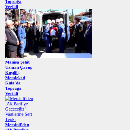
Toprağa
Verildi
Manisa Şehit
Uzman Çavuş
Kuşdili,
Memleketi
Kula’da
Toprağa
Verildi
Mersinli’den
‘Ak Parti’ye