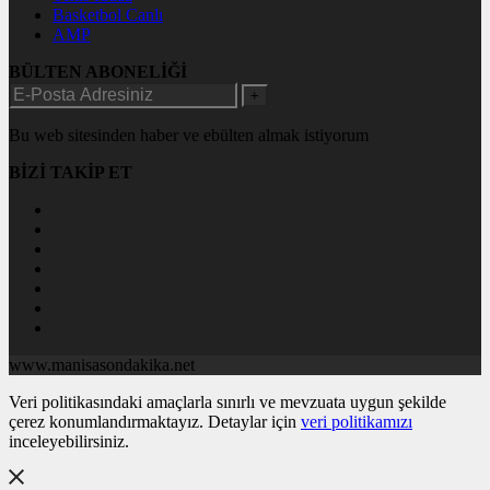
Basketbol Canlı
AMP
BÜLTEN ABONELİĞİ
+
Bu web sitesinden haber ve ebülten almak istiyorum
BİZİ TAKİP ET
www.manisasondakika.net
Veri politikasındaki amaçlarla sınırlı ve mevzuata uygun şekilde
çerez konumlandırmaktayız. Detaylar için
veri politikamızı
inceleyebilirsiniz.