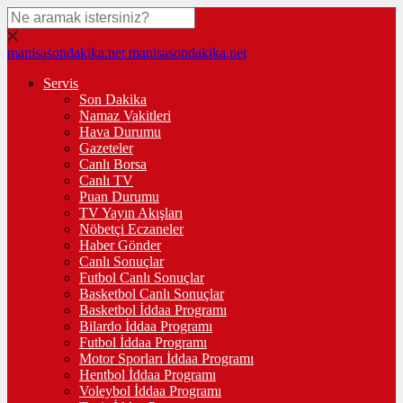
manisasondakika.net
manisasondakika.net
Servis
Son Dakika
Namaz Vakitleri
Hava Durumu
Gazeteler
Canlı Borsa
Canlı TV
Puan Durumu
TV Yayın Akışları
Nöbetçi Eczaneler
Haber Gönder
Canlı Sonuçlar
Futbol Canlı Sonuçlar
Basketbol Canlı Sonuçlar
Basketbol İddaa Programı
Bilardo İddaa Programı
Futbol İddaa Programı
Motor Sporları İddaa Programı
Hentbol İddaa Programı
Voleybol İddaa Programı