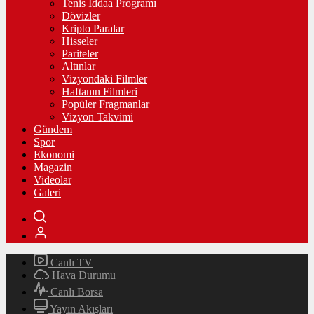
Tenis İddaa Programı
Dövizler
Kripto Paralar
Hisseler
Pariteler
Altınlar
Vizyondaki Filmler
Haftanın Filmleri
Popüler Fragmanlar
Vizyon Takvimi
Gündem
Spor
Ekonomi
Magazin
Videolar
Galeri
Canlı TV
Hava Durumu
Canlı Borsa
Yayın Akışları