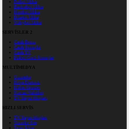
Futbol İddaa
Basketbol İddaa
Hentbol İddaa
Bilardo İddaa
Voleybol İddaa
SERVİSLER 2
Canlı Borsa
Canlı Sonuçlar
Canlı TV
Futbol Canlı Sonuçlar
MULTİMEDYA
Gazeteler
Hava Durumu
Haber Gönder
Namaz Vakitleri
TV Yayın Akışları
HIZLI SERVİS
TV Yayın Akışları
Yazarlar Site
Tenis İddaa