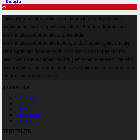
Buluştu
Türkiye'den ve Dünya’dan son dakika haberler, köşe yazıları,
magazinden siyasete, spordan seyahate bütün konuların tek adresi
www.manisasondakika.net platformunda;
www.manisasondakika.net haber içerikleri kaynak gösterilmeden
alıntı yapılamaz, kanuna aykırı ve izinsiz olarak kopyalanamaz,
başka yerde yayınlanamaz. Aykırı işlem yapan kişi/kişiler için yasal
başvuru hakkı saklı tutulmaktadır. www.manisasondakika.net tercih
ettiğiniz için teşekkür ederiz.
SAYFALAR
Üye Girişi
Üye Kaydı
Künye
Hakkımızda
İletişim
SERVİSLER