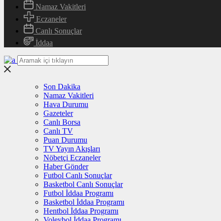
Namaz Vakitleri
Eczaneler
Canlı Sonuçlar
İddaa
Son Dakika
Namaz Vakitleri
Hava Durumu
Gazeteler
Canlı Borsa
Canlı TV
Puan Durumu
TV Yayın Akışları
Nöbetçi Eczaneler
Haber Gönder
Futbol Canlı Sonuçlar
Basketbol Canlı Sonuçlar
Futbol İddaa Programı
Basketbol İddaa Programı
Hentbol İddaa Programı
Voleybol İddaa Programı