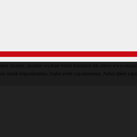
inden siyasete, spordan seyahate bütün konuların tek adresi www.man
nsiz olarak kopyalanamaz, başka yerde yayınlanamaz. Aykırı işlem yapan k