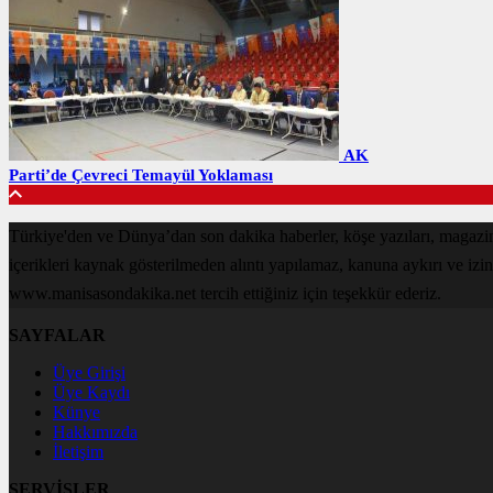
AK
Parti’de Çevreci Temayül Yoklaması
Türkiye'den ve Dünya’dan son dakika haberler, köşe yazıları, magaz
içerikleri kaynak gösterilmeden alıntı yapılamaz, kanuna aykırı ve izi
www.manisasondakika.net tercih ettiğiniz için teşekkür ederiz.
SAYFALAR
Üye Girişi
Üye Kaydı
Künye
Hakkımızda
İletişim
SERVİSLER