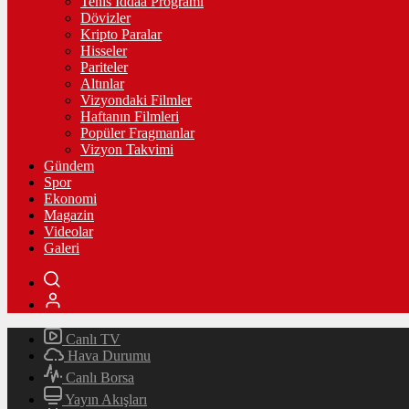
Tenis İddaa Programı
Dövizler
Kripto Paralar
Hisseler
Pariteler
Altınlar
Vizyondaki Filmler
Haftanın Filmleri
Popüler Fragmanlar
Vizyon Takvimi
Gündem
Spor
Ekonomi
Magazin
Videolar
Galeri
Canlı TV
Hava Durumu
Canlı Borsa
Yayın Akışları