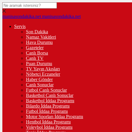
manisasondakika.net
manisasondakika.net
Servis
Son Dakika
Namaz Vakitleri
Hava Durumu
Gazeteler
Canlı Borsa
Canlı TV
Puan Durumu
TV Yayın Akışları
Nöbetçi Eczaneler
Haber Gönder
Canlı Sonuçlar
Futbol Canlı Sonuçlar
Basketbol Canlı Sonuçlar
Basketbol İddaa Programı
Bilardo İddaa Programı
Futbol İddaa Programı
Motor Sporları İddaa Programı
Hentbol İddaa Programı
Voleybol İddaa Programı