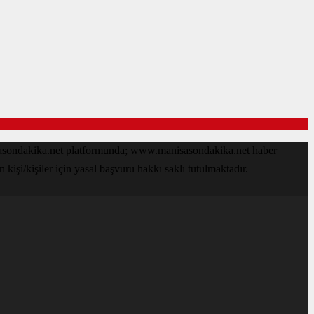
isasondakika.net platformunda; www.manisasondakika.net haber
işi/kişiler için yasal başvuru hakkı saklı tutulmaktadır.