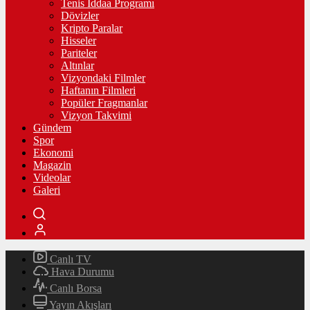
Tenis İddaa Programı
Dövizler
Kripto Paralar
Hisseler
Pariteler
Altınlar
Vizyondaki Filmler
Haftanın Filmleri
Popüler Fragmanlar
Vizyon Takvimi
Gündem
Spor
Ekonomi
Magazin
Videolar
Galeri
Canlı TV
Hava Durumu
Canlı Borsa
Yayın Akışları