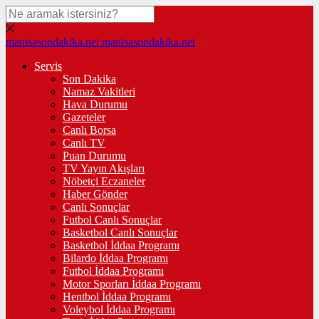
manisasondakika.net
manisasondakika.net
Servis
Son Dakika
Namaz Vakitleri
Hava Durumu
Gazeteler
Canlı Borsa
Canlı TV
Puan Durumu
TV Yayın Akışları
Nöbetçi Eczaneler
Haber Gönder
Canlı Sonuçlar
Futbol Canlı Sonuçlar
Basketbol Canlı Sonuçlar
Basketbol İddaa Programı
Bilardo İddaa Programı
Futbol İddaa Programı
Motor Sporları İddaa Programı
Hentbol İddaa Programı
Voleybol İddaa Programı