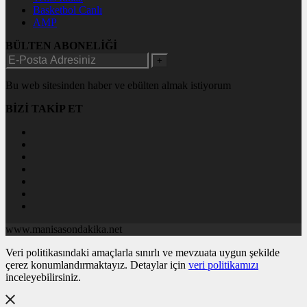
Basketbol Canlı
AMP
BÜLTEN ABONELİĞİ
+
Bu web sitesinden haber ve ebülten almak istiyorum
BİZİ TAKİP ET
www.manisasondakika.net
Veri politikasındaki amaçlarla sınırlı ve mevzuata uygun şekilde
çerez konumlandırmaktayız. Detaylar için
veri politikamızı
inceleyebilirsiniz.