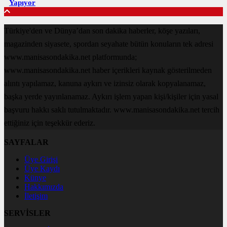
Yapıyor
Türkiye'den ve Dünya’dan son dakika haberler, köşe yazıları,
magazinden siyasete, spordan seyahate bütün konuların tek adresi
www.manisasondakika.net platformunda;
www.manisasondakika.net haber içerikleri kaynak gösterilmeden
alıntı yapılamaz, kanuna aykırı ve izinsiz olarak kopyalanamaz,
başka yerde yayınlanamaz. Aykırı işlem yapan kişi/kişiler için yasal
başvuru hakkı saklı tutulmaktadır. www.manisasondakika.net tercih
ettiğiniz için teşekkür ederiz.
SAYFALAR
Üye Girişi
Üye Kaydı
Künye
Hakkımızda
İletişim
SERVİSLER