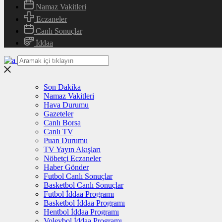
Namaz Vakitleri
Eczaneler
Canlı Sonuçlar
İddaa
Son Dakika
Namaz Vakitleri
Hava Durumu
Gazeteler
Canlı Borsa
Canlı TV
Puan Durumu
TV Yayın Akışları
Nöbetçi Eczaneler
Haber Gönder
Futbol Canlı Sonuçlar
Basketbol Canlı Sonuçlar
Futbol İddaa Programı
Basketbol İddaa Programı
Hentbol İddaa Programı
Voleybol İddaa Programı