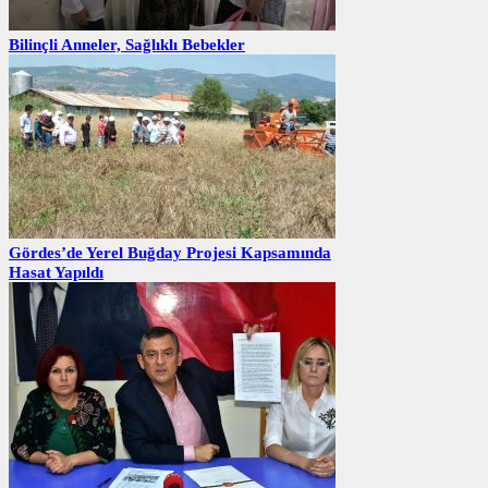
Bilinçli Anneler, Sağlıklı Bebekler
Gördes’de Yerel Buğday Projesi Kapsamında
Hasat Yapıldı