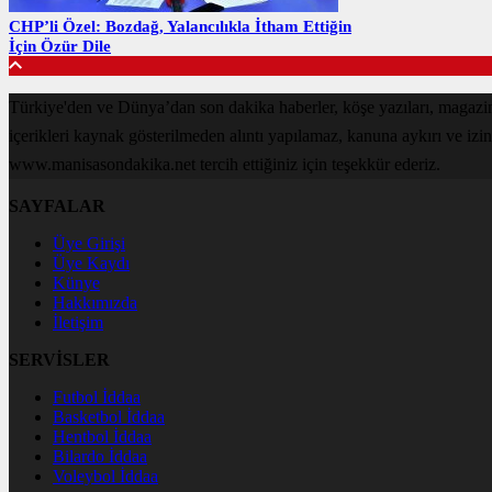
CHP’li Özel: Bozdağ, Yalancılıkla İtham Ettiğin
İçin Özür Dile
Türkiye'den ve Dünya’dan son dakika haberler, köşe yazıları, magaz
içerikleri kaynak gösterilmeden alıntı yapılamaz, kanuna aykırı ve izi
www.manisasondakika.net tercih ettiğiniz için teşekkür ederiz.
SAYFALAR
Üye Girişi
Üye Kaydı
Künye
Hakkımızda
İletişim
SERVİSLER
Futbol İddaa
Basketbol İddaa
Hentbol İddaa
Bilardo İddaa
Voleybol İddaa