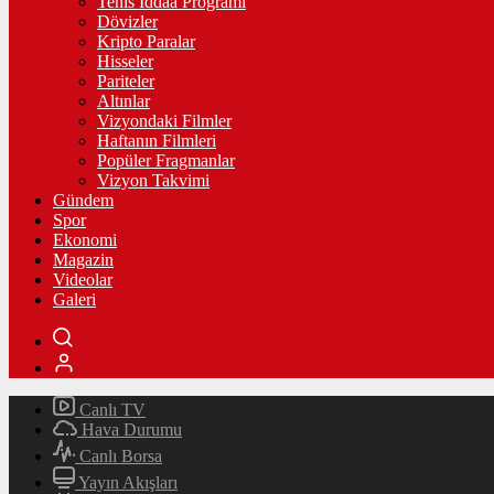
Tenis İddaa Programı
Dövizler
Kripto Paralar
Hisseler
Pariteler
Altınlar
Vizyondaki Filmler
Haftanın Filmleri
Popüler Fragmanlar
Vizyon Takvimi
Gündem
Spor
Ekonomi
Magazin
Videolar
Galeri
Canlı TV
Hava Durumu
Canlı Borsa
Yayın Akışları