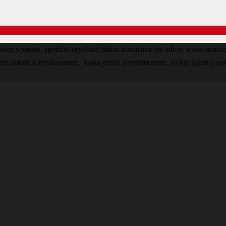
inden siyasete, spordan seyahate bütün konuların tek adresi www.man
nsiz olarak kopyalanamaz, başka yerde yayınlanamaz. Aykırı işlem yapan k