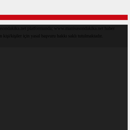
isasondakika.net platformunda; www.manisasondakika.net haber
işi/kişiler için yasal başvuru hakkı saklı tutulmaktadır.