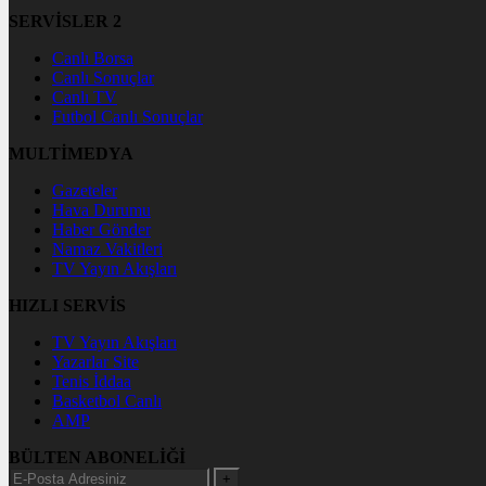
SERVİSLER 2
Canlı Borsa
Canlı Sonuçlar
Canlı TV
Futbol Canlı Sonuçlar
MULTİMEDYA
Gazeteler
Hava Durumu
Haber Gönder
Namaz Vakitleri
TV Yayın Akışları
HIZLI SERVİS
TV Yayın Akışları
Yazarlar Site
Tenis İddaa
Basketbol Canlı
AMP
BÜLTEN ABONELİĞİ
+