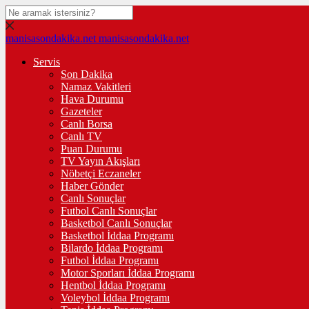
manisasondakika.net
manisasondakika.net
Servis
Son Dakika
Namaz Vakitleri
Hava Durumu
Gazeteler
Canlı Borsa
Canlı TV
Puan Durumu
TV Yayın Akışları
Nöbetçi Eczaneler
Haber Gönder
Canlı Sonuçlar
Futbol Canlı Sonuçlar
Basketbol Canlı Sonuçlar
Basketbol İddaa Programı
Bilardo İddaa Programı
Futbol İddaa Programı
Motor Sporları İddaa Programı
Hentbol İddaa Programı
Voleybol İddaa Programı