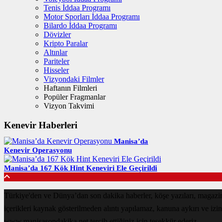
Tenis İddaa Programı
Motor Sporları İddaa Programı
Bilardo İddaa Programı
Dövizler
Kripto Paralar
Altınlar
Pariteler
Hisseler
Vizyondaki Filmler
Haftanın Filmleri
Popüler Fragmanlar
Vizyon Takvimi
Kenevir Haberleri
Manisa’da
Kenevir Operasyonu
Manisa’da 167 Kök Hint Keneviri Ele Geçirildi
Türkiye'den ve Dünya’dan son dakika haberler, köşe yazıları, magaz
içerikleri kaynak gösterilmeden alıntı yapılamaz, kanuna aykırı ve izi
www.manisasondakika.net tercih ettiğiniz için teşekkür ederiz.