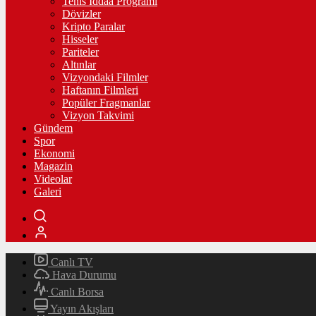
Tenis İddaa Programı
Dövizler
Kripto Paralar
Hisseler
Pariteler
Altınlar
Vizyondaki Filmler
Haftanın Filmleri
Popüler Fragmanlar
Vizyon Takvimi
Gündem
Spor
Ekonomi
Magazin
Videolar
Galeri
Canlı TV
Hava Durumu
Canlı Borsa
Yayın Akışları