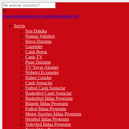
manisasondakika.net
manisasondakika.net
Servis
Son Dakika
Namaz Vakitleri
Hava Durumu
Gazeteler
Canlı Borsa
Canlı TV
Puan Durumu
TV Yayın Akışları
Nöbetçi Eczaneler
Haber Gönder
Canlı Sonuçlar
Futbol Canlı Sonuçlar
Basketbol Canlı Sonuçlar
Basketbol İddaa Programı
Bilardo İddaa Programı
Futbol İddaa Programı
Motor Sporları İddaa Programı
Hentbol İddaa Programı
Voleybol İddaa Programı