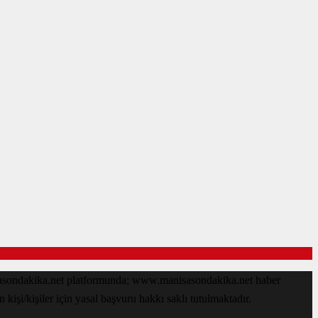
isasondakika.net platformunda; www.manisasondakika.net haber
işi/kişiler için yasal başvuru hakkı saklı tutulmaktadır.