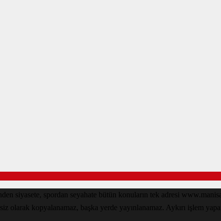
inden siyasete, spordan seyahate bütün konuların tek adresi www.man
nsiz olarak kopyalanamaz, başka yerde yayınlanamaz. Aykırı işlem yapan k