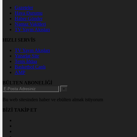
Gazeteler
Hava Durumu
Haber Gönder
Namaz Vakitleri
TV Yayın Akışları
HIZLI SERVİS
TV Yayın Akışları
Yazarlar Site
Tenis İddaa
Basketbol Canlı
AMP
BÜLTEN ABONELİĞİ
+
Bu web sitesinden haber ve ebülten almak istiyorum
BİZİ TAKİP ET