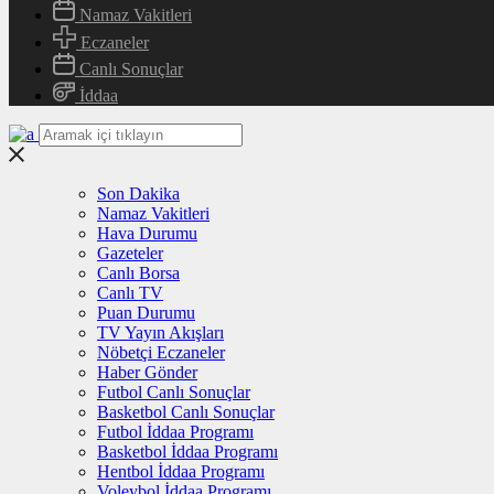
Namaz Vakitleri
Eczaneler
Canlı Sonuçlar
İddaa
Son Dakika
Namaz Vakitleri
Hava Durumu
Gazeteler
Canlı Borsa
Canlı TV
Puan Durumu
TV Yayın Akışları
Nöbetçi Eczaneler
Haber Gönder
Futbol Canlı Sonuçlar
Basketbol Canlı Sonuçlar
Futbol İddaa Programı
Basketbol İddaa Programı
Hentbol İddaa Programı
Voleybol İddaa Programı