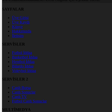
SAYFALAR
Üye Girişi
Üye Kaydı
Künye
Hakkımızda
İletişim
SERVİSLER
Futbol İddaa
Basketbol İddaa
Hentbol İddaa
Bilardo İddaa
Voleybol İddaa
SERVİSLER 2
Canlı Borsa
Canlı Sonuçlar
Canlı TV
Futbol Canlı Sonuçlar
MULTİMEDYA