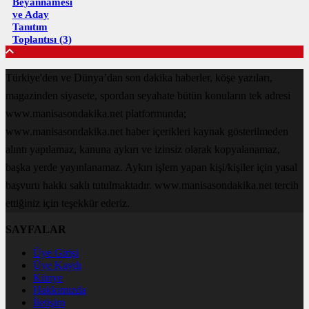
Beyannamesi
ve Aday
Tanıtım
Toplantısı (3)
Türkiye'den ve Dünya’dan son dakika haberler, köşe yazıları,
magazinden siyasete, spordan seyahate bütün konuların tek adresi
www.manisasondakika.net platformunda;
www.manisasondakika.net haber içerikleri kaynak gösterilmeden
alıntı yapılamaz, kanuna aykırı ve izinsiz olarak kopyalanamaz,
başka yerde yayınlanamaz. Aykırı işlem yapan kişi/kişiler için yasal
başvuru hakkı saklı tutulmaktadır. www.manisasondakika.net tercih
ettiğiniz için teşekkür ederiz.
SAYFALAR
Üye Girişi
Üye Kaydı
Künye
Hakkımızda
İletişim