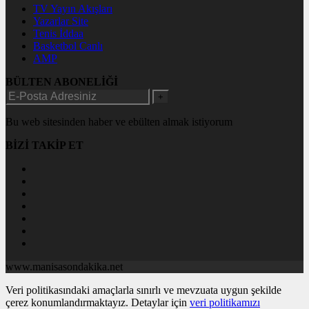
TV Yayın Akışları
Yazarlar Site
Tenis İddaa
Basketbol Canlı
AMP
BÜLTEN ABONELİĞİ
+
Bu web sitesinden haber ve ebülten almak istiyorum
BİZİ TAKİP ET
www.manisasondakika.net
Veri politikasındaki amaçlarla sınırlı ve mevzuata uygun şekilde
çerez konumlandırmaktayız. Detaylar için
veri politikamızı