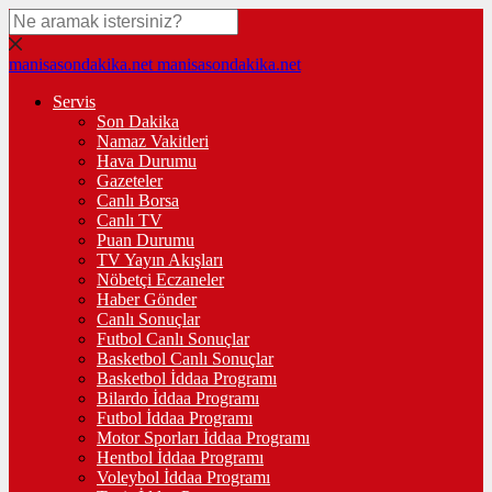
manisasondakika.net
manisasondakika.net
Servis
Son Dakika
Namaz Vakitleri
Hava Durumu
Gazeteler
Canlı Borsa
Canlı TV
Puan Durumu
TV Yayın Akışları
Nöbetçi Eczaneler
Haber Gönder
Canlı Sonuçlar
Futbol Canlı Sonuçlar
Basketbol Canlı Sonuçlar
Basketbol İddaa Programı
Bilardo İddaa Programı
Futbol İddaa Programı
Motor Sporları İddaa Programı
Hentbol İddaa Programı
Voleybol İddaa Programı