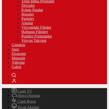
Tenis İddaa Programı
Dövizler
Kripto Paralar
Hisseler
Pariteler
Altınlar
Vizyondaki Filmler
Haftanın Filmleri
Popüler Fragmanlar
Vizyon Takvimi
Gündem
Spor
Ekonomi
Magazin
Videolar
Galeri
Canlı TV
Hava Durumu
Canlı Borsa
Yayın Akışları