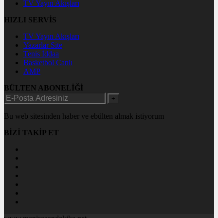
TV Yayın Akışları
HIZLI SERVİS
TV Yayın Akışları
Yazarlar Site
Tenis İddaa
Basketbol Canlı
AMP
BÜLTEN ABONELİĞİ
+
Bu web sitesinden haber ve ebülten almak istiyorum
BİZİ TAKİP ET