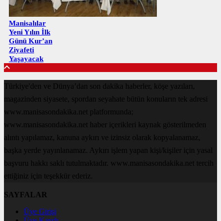
Manisalılar
Yeni Yılın İlk
Günü Kur’an
Ziyafeti
Yaşayacak
Türkiye'den ve Dünya’dan son dakika haberler, köşe yazıları,
magazinden siyasete, spordan seyahate bütün konuların tek adresi
www.manisasondakika.net platformunda;
www.manisasondakika.net haber içerikleri kaynak gösterilmeden
alıntı yapılamaz, kanuna aykırı ve izinsiz olarak kopyalanamaz,
başka yerde yayınlanamaz. Aykırı işlem yapan kişi/kişiler için yasal
başvuru hakkı saklı tutulmaktadır. www.manisasondakika.net tercih
ettiğiniz için teşekkür ederiz.
SAYFALAR
Üye Girişi
Üye Kaydı