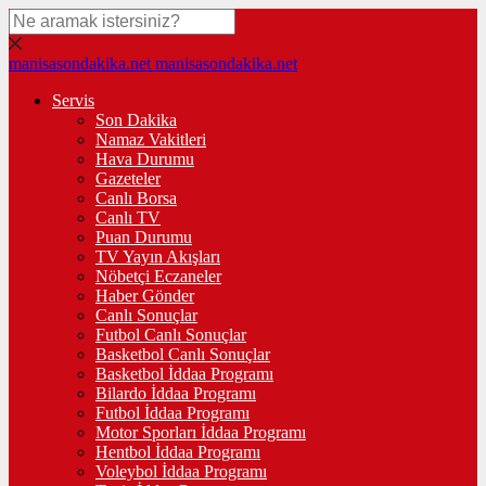
manisasondakika.net
manisasondakika.net
Servis
Son Dakika
Namaz Vakitleri
Hava Durumu
Gazeteler
Canlı Borsa
Canlı TV
Puan Durumu
TV Yayın Akışları
Nöbetçi Eczaneler
Haber Gönder
Canlı Sonuçlar
Futbol Canlı Sonuçlar
Basketbol Canlı Sonuçlar
Basketbol İddaa Programı
Bilardo İddaa Programı
Futbol İddaa Programı
Motor Sporları İddaa Programı
Hentbol İddaa Programı
Voleybol İddaa Programı