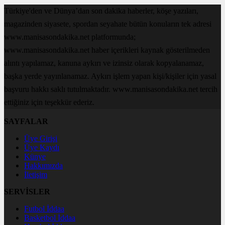
Türkiye'den ve Dünya’dan son dakika haberler, köşe yazıları,
magazinden siyasete, spordan seyahate bütün konuların tek adresi
www.manisasondakika.net platformunda;
www.manisasondakika.net haber içerikleri kaynak gösterilmeden
alıntı yapılamaz, kanuna aykırı ve izinsiz olarak kopyalanamaz,
başka yerde yayınlanamaz. Aykırı işlem yapan kişi/kişiler için yasal
başvuru hakkı saklı tutulmaktadır. www.manisasondakika.net tercih
ettiğiniz için teşekkür ederiz.
SAYFALAR
Üye Girişi
Üye Kaydı
Künye
Hakkımızda
İletişim
SERVİSLER
Futbol İddaa
Basketbol İddaa