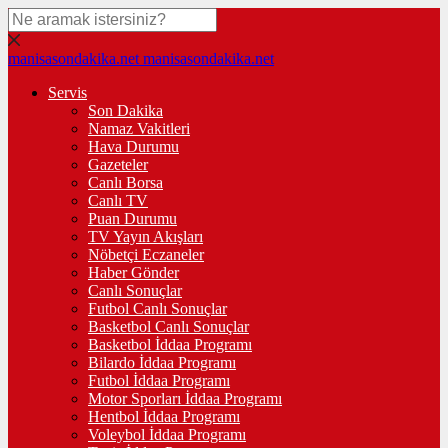
manisasondakika.net
manisasondakika.net
Servis
Son Dakika
Namaz Vakitleri
Hava Durumu
Gazeteler
Canlı Borsa
Canlı TV
Puan Durumu
TV Yayın Akışları
Nöbetçi Eczaneler
Haber Gönder
Canlı Sonuçlar
Futbol Canlı Sonuçlar
Basketbol Canlı Sonuçlar
Basketbol İddaa Programı
Bilardo İddaa Programı
Futbol İddaa Programı
Motor Sporları İddaa Programı
Hentbol İddaa Programı
Voleybol İddaa Programı