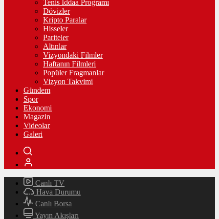
Tenis İddaa Programı
Dövizler
Kripto Paralar
Hisseler
Pariteler
Altınlar
Vizyondaki Filmler
Haftanın Filmleri
Popüler Fragmanlar
Vizyon Takvimi
Gündem
Spor
Ekonomi
Magazin
Videolar
Galeri
Canlı TV
Hava Durumu
Canlı Borsa
Yayın Akışları