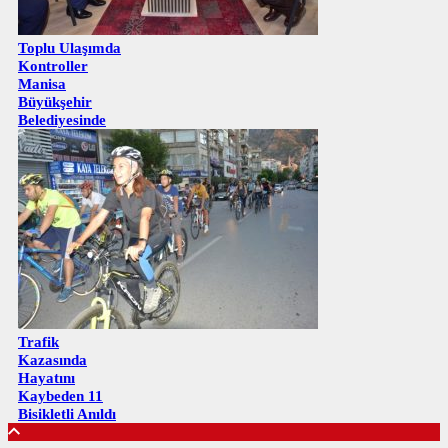
Toplu Ulaşımda
Kontroller
Manisa
Büyükşehir
Belediyesinde
Trafik
Kazasında
Hayatını
Kaybeden 11
Bisikletli Anıldı