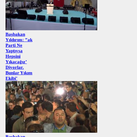
Başbakan
Yıldırım: ”ak
Parti Ne
Yaptıysa
Hepsini
Yıkacağız’
Diyorlar.
Bunlar Yıkım
Ekibi’
Başbakan