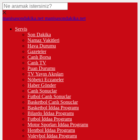
manisasondakika.net
manisasondakika.net
Servis
Son Dakika
Namaz Vakitleri
Hava Durumu
Gazeteler
Canlı Borsa
Canlı TV
Puan Durumu
TV Yayın Akışları
Nöbetçi Eczaneler
Haber Gönder
Canlı Sonuçlar
Futbol Canlı Sonuçlar
Basketbol Canlı Sonuçlar
Basketbol İddaa Programı
Bilardo İddaa Programı
Futbol İddaa Programı
Motor Sporları İddaa Programı
Hentbol İddaa Programı
Voleybol İddaa Programı