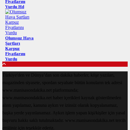
Fiyatlarını
Vurdu Hd
Olumsuz Hava
Şartları
Karpuz
Fiyatlarını
Vurdu
Türkiye'den ve Dünya’dan son dakika haberler, köşe yazıları,
magazinden siyasete, spordan seyahate bütün konuların tek adresi
www.manisasondakika.net platformunda;
www.manisasondakika.net haber içerikleri kaynak gösterilmeden
alıntı yapılamaz, kanuna aykırı ve izinsiz olarak kopyalanamaz,
başka yerde yayınlanamaz. Aykırı işlem yapan kişi/kişiler için yasal
başvuru hakkı saklı tutulmaktadır. www.manisasondakika.net tercih
ettiğiniz için teşekkür ederiz.