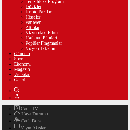
Tenis İddaa Programı
Dövizler
Kripto Paralar
Hisseler
Pariteler
Altınlar
Vizyondaki Filmler
Haftanın Filmleri
Popüler Fragmanlar
Vizyon Takvimi
Gündem
Spor
Ekonomi
Magazin
Videolar
Galeri
Canlı TV
Hava Durumu
Canlı Borsa
Yayın Akışları