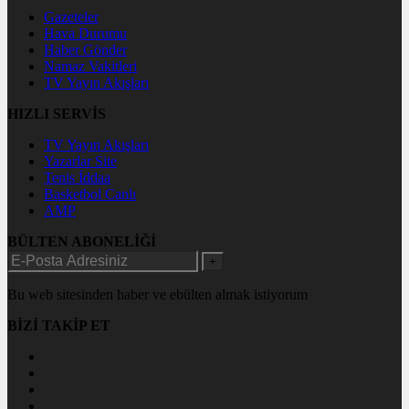
Gazeteler
Hava Durumu
Haber Gönder
Namaz Vakitleri
TV Yayın Akışları
HIZLI SERVİS
TV Yayın Akışları
Yazarlar Site
Tenis İddaa
Basketbol Canlı
AMP
BÜLTEN ABONELİĞİ
+
Bu web sitesinden haber ve ebülten almak istiyorum
BİZİ TAKİP ET