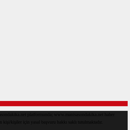
isasondakika.net platformunda; www.manisasondakika.net haber
işi/kişiler için yasal başvuru hakkı saklı tutulmaktadır.