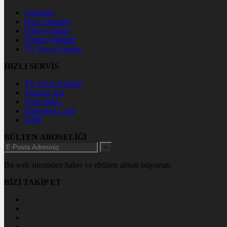
Gazeteler
Hava Durumu
Haber Gönder
Namaz Vakitleri
TV Yayın Akışları
HIZLI SERVİS
TV Yayın Akışları
Yazarlar Site
Tenis İddaa
Basketbol Canlı
AMP
BÜLTEN ABONELİĞİ
+
Bu web sitesinden haber ve ebülten almak istiyorum
BİZİ TAKİP ET