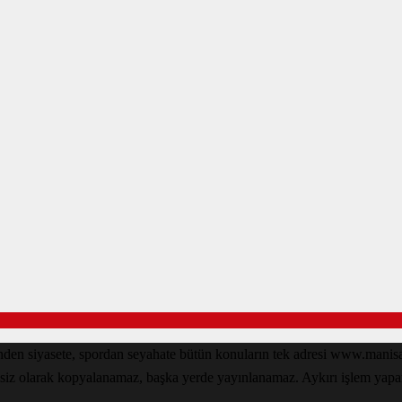
inden siyasete, spordan seyahate bütün konuların tek adresi www.man
nsiz olarak kopyalanamaz, başka yerde yayınlanamaz. Aykırı işlem yapan k