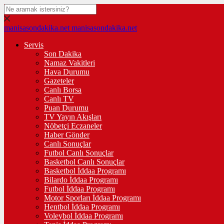
manisasondakika.net
manisasondakika.net
Servis
Son Dakika
Namaz Vakitleri
Hava Durumu
Gazeteler
Canlı Borsa
Canlı TV
Puan Durumu
TV Yayın Akışları
Nöbetçi Eczaneler
Haber Gönder
Canlı Sonuçlar
Futbol Canlı Sonuçlar
Basketbol Canlı Sonuçlar
Basketbol İddaa Programı
Bilardo İddaa Programı
Futbol İddaa Programı
Motor Sporları İddaa Programı
Hentbol İddaa Programı
Voleybol İddaa Programı