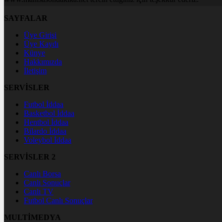
SAYFALAR
Üye Girişi
Üye Kaydı
Künye
Hakkımızda
İletişim
SERVİSLER
Futbol İddaa
Basketbol İddaa
Hentbol İddaa
Bilardo İddaa
Voleybol İddaa
SERVİSLER 2
Canlı Borsa
Canlı Sonuçlar
Canlı TV
Futbol Canlı Sonuçlar
MULTİMEDYA