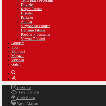
Tenis İddaa Programı
Dövizler
Kripto Paralar
Hisseler
Pariteler
Altınlar
Vizyondaki Filmler
Haftanın Filmleri
Popüler Fragmanlar
Vizyon Takvimi
Gündem
Spor
Ekonomi
Magazin
Videolar
Galeri
Canlı TV
Hava Durumu
Canlı Borsa
Yayın Akışları