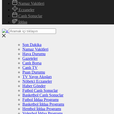
Namaz Vakitleri
Eczaneler
Canlı Sonuçlar
İddaa
Son Dakika
Namaz Vakitleri
Hava Durumu
Gazeteler
Canlı Borsa
Canlı TV
Puan Durumu
TV Yayın Akışları
Nöbetçi Eczaneler
Haber Gönder
Futbol Canlı Sonuçlar
Basketbol Canlı Sonuçlar
Futbol İddaa Programı
Basketbol İddaa Programı
Hentbol İddaa Programı
Voleybol İddaa Programı