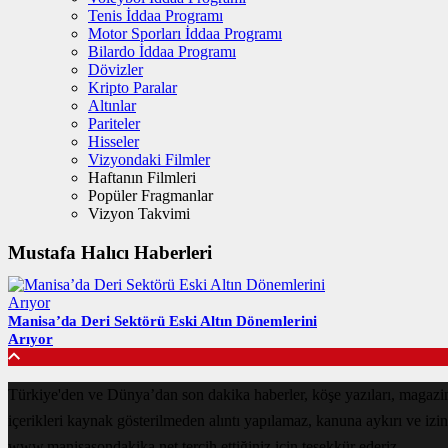
Tenis İddaa Programı
Motor Sporları İddaa Programı
Bilardo İddaa Programı
Dövizler
Kripto Paralar
Altınlar
Pariteler
Hisseler
Vizyondaki Filmler
Haftanın Filmleri
Popüler Fragmanlar
Vizyon Takvimi
Mustafa Halıcı Haberleri
Manisa’da Deri Sektörü Eski Altın Dönemlerini
Arıyor
Türkiye'den ve Dünya’dan son dakika haberler, köşe yazıları, magaz
içerikleri kaynak gösterilmeden alıntı yapılamaz, kanuna aykırı ve izi
www.manisasondakika.net tercih ettiğiniz için teşekkür ederiz.