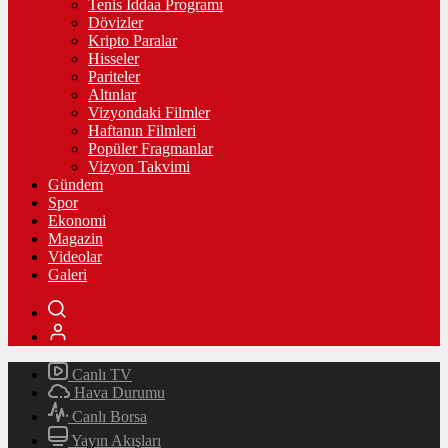
Tenis İddaa Programı
Dövizler
Kripto Paralar
Hisseler
Pariteler
Altınlar
Vizyondaki Filmler
Haftanın Filmleri
Popüler Fragmanlar
Vizyon Takvimi
Gündem
Spor
Ekonomi
Magazin
Videolar
Galeri
Canlı TV
Hava Durumu
Canlı Borsa
Yayın Akışları