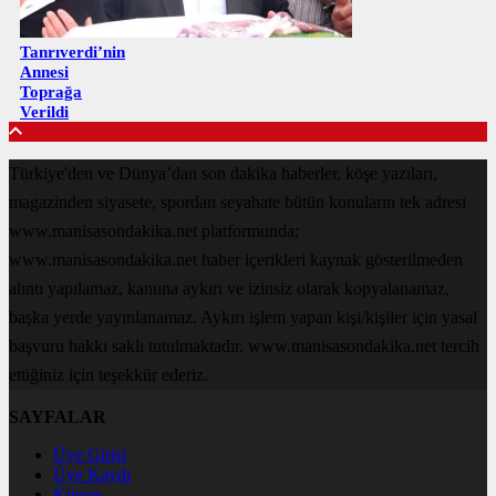
Tanrıverdi’nin
Annesi
Toprağa
Verildi
Türkiye'den ve Dünya’dan son dakika haberler, köşe yazıları,
magazinden siyasete, spordan seyahate bütün konuların tek adresi
www.manisasondakika.net platformunda;
www.manisasondakika.net haber içerikleri kaynak gösterilmeden
alıntı yapılamaz, kanuna aykırı ve izinsiz olarak kopyalanamaz,
başka yerde yayınlanamaz. Aykırı işlem yapan kişi/kişiler için yasal
başvuru hakkı saklı tutulmaktadır. www.manisasondakika.net tercih
ettiğiniz için teşekkür ederiz.
SAYFALAR
Üye Girişi
Üye Kaydı
Künye