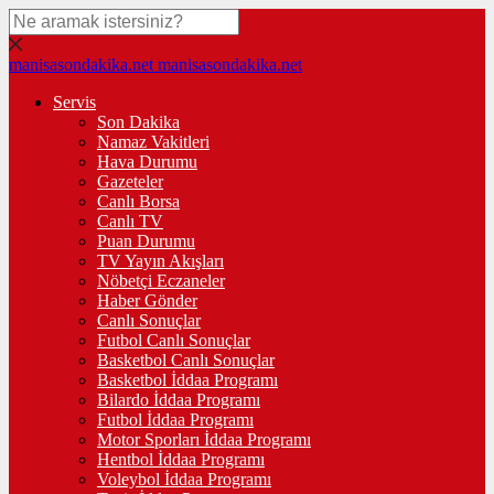
manisasondakika.net
manisasondakika.net
Servis
Son Dakika
Namaz Vakitleri
Hava Durumu
Gazeteler
Canlı Borsa
Canlı TV
Puan Durumu
TV Yayın Akışları
Nöbetçi Eczaneler
Haber Gönder
Canlı Sonuçlar
Futbol Canlı Sonuçlar
Basketbol Canlı Sonuçlar
Basketbol İddaa Programı
Bilardo İddaa Programı
Futbol İddaa Programı
Motor Sporları İddaa Programı
Hentbol İddaa Programı
Voleybol İddaa Programı