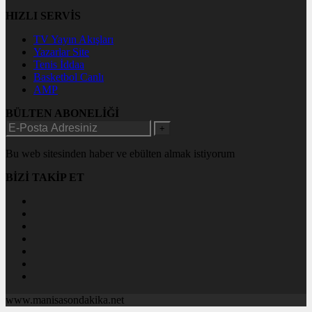
HIZLI SERVİS
TV Yayın Akışları
Yazarlar Site
Tenis İddaa
Basketbol Canlı
AMP
BÜLTEN ABONELİĞİ
+
Bu web sitesinden haber ve ebülten almak istiyorum
BİZİ TAKİP ET
www.manisasondakika.net