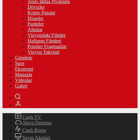
Tenis İddaa Programı
Dövizler
Kripto Paralar
Hisseler
Pariteler
Altınlar
Vizyondaki Filmler
Haftanın Filmleri
Popüler Fragmanlar
Vizyon Takvimi
Gündem
Spor
Ekonomi
Magazin
Videolar
Galeri
Canlı TV
Hava Durumu
Canlı Borsa
Yayın Akışları