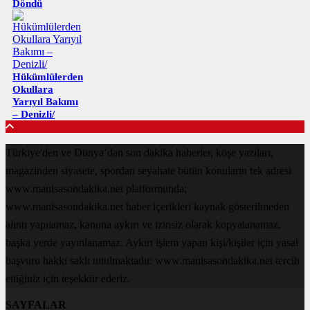
Döndü
Hükümlülerden
Okullara
Yarıyıl Bakımı
– Denizli/
Türkiye'den ve Dünya’dan son dakika haberler, köşe yazıları,
magazinden siyasete, spordan seyahate bütün konuların tek adresi
www.manisasondakika.net platformunda;
www.manisasondakika.net haber içerikleri kaynak gösterilmeden
alıntı yapılamaz, kanuna aykırı ve izinsiz olarak kopyalanamaz,
başka yerde yayınlanamaz. Aykırı işlem yapan kişi/kişiler için yasal
başvuru hakkı saklı tutulmaktadır. www.manisasondakika.net tercih
ettiğiniz için teşekkür ederiz.
SAYFALAR