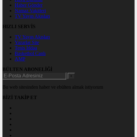
Haber Gönder
Namaz Vakitleri
TV Yayın Akışları
HIZLI SERVİS
TV Yayın Akışları
Yazarlar Site
Tenis İddaa
Basketbol Canlı
AMP
BÜLTEN ABONELİĞİ
+
Bu web sitesinden haber ve ebülten almak istiyorum
BİZİ TAKİP ET