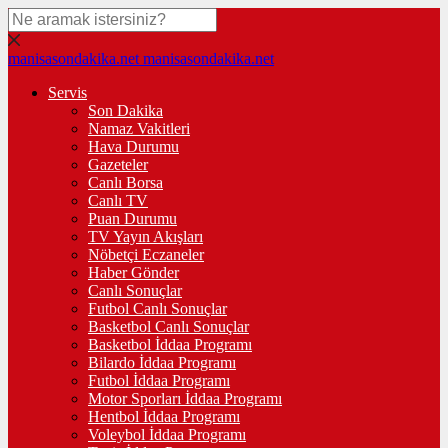
manisasondakika.net
manisasondakika.net
Servis
Son Dakika
Namaz Vakitleri
Hava Durumu
Gazeteler
Canlı Borsa
Canlı TV
Puan Durumu
TV Yayın Akışları
Nöbetçi Eczaneler
Haber Gönder
Canlı Sonuçlar
Futbol Canlı Sonuçlar
Basketbol Canlı Sonuçlar
Basketbol İddaa Programı
Bilardo İddaa Programı
Futbol İddaa Programı
Motor Sporları İddaa Programı
Hentbol İddaa Programı
Voleybol İddaa Programı