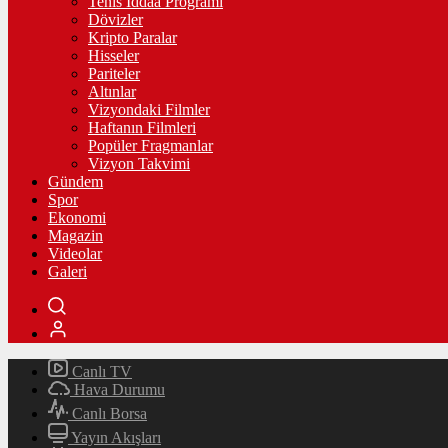
Tenis İddaa Programı
Dövizler
Kripto Paralar
Hisseler
Pariteler
Altınlar
Vizyondaki Filmler
Haftanın Filmleri
Popüler Fragmanlar
Vizyon Takvimi
Gündem
Spor
Ekonomi
Magazin
Videolar
Galeri
Canlı TV
Hava Durumu
Canlı Borsa
Yayın Akışları