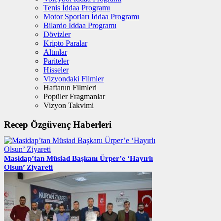
Tenis İddaa Programı
Motor Sporları İddaa Programı
Bilardo İddaa Programı
Dövizler
Kripto Paralar
Altınlar
Pariteler
Hisseler
Vizyondaki Filmler
Haftanın Filmleri
Popüler Fragmanlar
Vizyon Takvimi
Recep Özgüvenç Haberleri
Masidap’tan Müsiad Başkanı Ürper’e ‘Hayırlı
Olsun’ Ziyareti