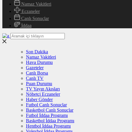
Namaz Vakitleri
Eczaneler
Canlı Sonuçlar
İddaa
Son Dakika
Namaz Vakitleri
Hava Durumu
Gazeteler
Canlı Borsa
Canlı TV
Puan Durumu
TV Yayın Akışları
Nöbetçi Eczaneler
Haber Gönder
Futbol Canlı Sonuçlar
Basketbol Canlı Sonuçlar
Futbol İddaa Programı
Basketbol İddaa Programı
Hentbol İddaa Programı
Voleybol İddaa Programı