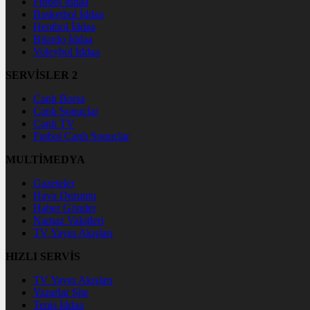
Futbol İddaa
Basketbol İddaa
Hentbol İddaa
Bilardo İddaa
Voleybol İddaa
SERVİSLER 2
Canlı Borsa
Canlı Sonuçlar
Canlı TV
Futbol Canlı Sonuçlar
MULTİMEDYA
Gazeteler
Hava Durumu
Haber Gönder
Namaz Vakitleri
TV Yayın Akışları
HIZLI SERVİS
TV Yayın Akışları
Yazarlar Site
Tenis İddaa