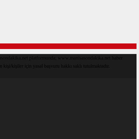
isasondakika.net platformunda; www.manisasondakika.net haber
işi/kişiler için yasal başvuru hakkı saklı tutulmaktadır.