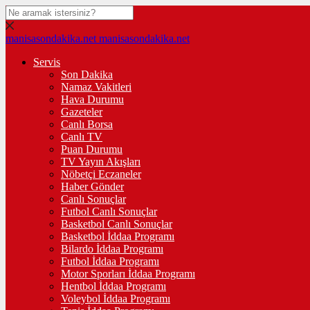
manisasondakika.net
manisasondakika.net
Servis
Son Dakika
Namaz Vakitleri
Hava Durumu
Gazeteler
Canlı Borsa
Canlı TV
Puan Durumu
TV Yayın Akışları
Nöbetçi Eczaneler
Haber Gönder
Canlı Sonuçlar
Futbol Canlı Sonuçlar
Basketbol Canlı Sonuçlar
Basketbol İddaa Programı
Bilardo İddaa Programı
Futbol İddaa Programı
Motor Sporları İddaa Programı
Hentbol İddaa Programı
Voleybol İddaa Programı