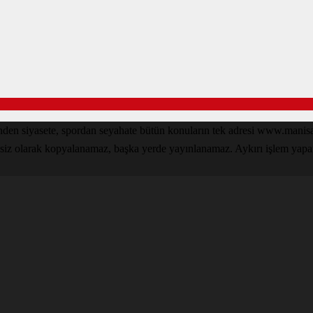
inden siyasete, spordan seyahate bütün konuların tek adresi www.man
nsiz olarak kopyalanamaz, başka yerde yayınlanamaz. Aykırı işlem yapan k