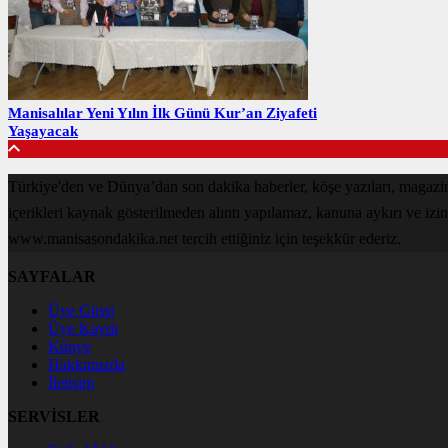
Manisalılar Yeni Yılın İlk Günü Kur’an Ziyafeti
Yaşayacak
Türkiye'den ve Dünya’dan son dakika haberler, köşe yazıları, magaz
içerikleri kaynak gösterilmeden alıntı yapılamaz, kanuna aykırı ve izi
www.manisasondakika.net tercih ettiğiniz için teşekkür ederiz.
SAYFALAR
Üye Girişi
Üye Kaydı
Künye
Hakkımızda
İletişim
SERVİSLER