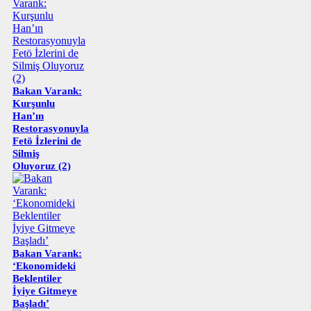
Bakan Varank:
Kurşunlu
Han’ın
Restorasyonuyla
Fetö İzlerini de
Silmiş
Oluyoruz (2)
Bakan Varank:
‘Ekonomideki
Beklentiler
İyiye Gitmeye
Başladı’