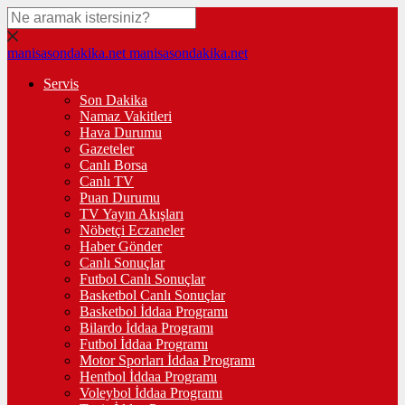
manisasondakika.net
manisasondakika.net
Servis
Son Dakika
Namaz Vakitleri
Hava Durumu
Gazeteler
Canlı Borsa
Canlı TV
Puan Durumu
TV Yayın Akışları
Nöbetçi Eczaneler
Haber Gönder
Canlı Sonuçlar
Futbol Canlı Sonuçlar
Basketbol Canlı Sonuçlar
Basketbol İddaa Programı
Bilardo İddaa Programı
Futbol İddaa Programı
Motor Sporları İddaa Programı
Hentbol İddaa Programı
Voleybol İddaa Programı