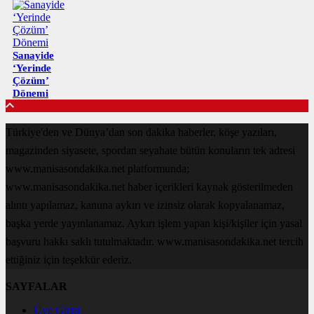
Sanayide
‘Yerinde
Çözüm’
Dönemi
Türkiye'den ve Dünya’dan son dakika haberler, köşe yazıları,
magazinden siyasete, spordan seyahate bütün konuların tek adresi
www.manisasondakika.net platformunda;
www.manisasondakika.net haber içerikleri kaynak gösterilmeden
alıntı yapılamaz, kanuna aykırı ve izinsiz olarak kopyalanamaz,
başka yerde yayınlanamaz. Aykırı işlem yapan kişi/kişiler için yasal
başvuru hakkı saklı tutulmaktadır. www.manisasondakika.net tercih
ettiğiniz için teşekkür ederiz.
SAYFALAR
Üye Girişi