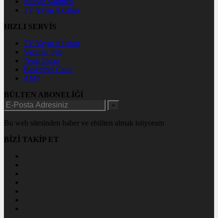
Namaz Vakitleri
TV Yayın Akışları
HIZLI SERVİS
TV Yayın Akışları
Yazarlar Site
Tenis İddaa
Basketbol Canlı
AMP
BÜLTEN ABONELİĞİ
+
Bu web sitesinden haber ve ebülten almak istiyorum
BİZİ TAKİP ET