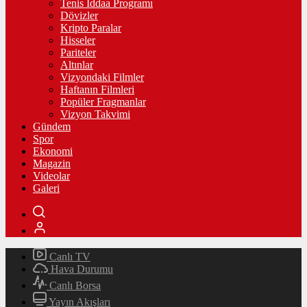
Tenis İddaa Programı
Dövizler
Kripto Paralar
Hisseler
Pariteler
Altınlar
Vizyondaki Filmler
Haftanın Filmleri
Popüler Fragmanlar
Vizyon Takvimi
Gündem
Spor
Ekonomi
Magazin
Videolar
Galeri
Canlı TV
Hava Durumu
Canlı Borsa
Yayın Akışları