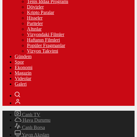
Tenis İddaa Programı
Dövizler
Kripto Paralar
Hisseler
Pariteler
Altınlar
Vizyondaki Filmler
Haftanın Filmleri
Popüler Fragmanlar
Vizyon Takvimi
Gündem
Spor
Ekonomi
Magazin
Videolar
Galeri
Canlı TV
Hava Durumu
Canlı Borsa
Yayın Akışları