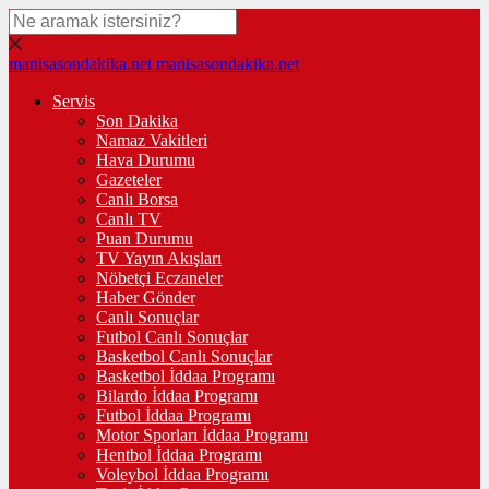
manisasondakika.net
manisasondakika.net
Servis
Son Dakika
Namaz Vakitleri
Hava Durumu
Gazeteler
Canlı Borsa
Canlı TV
Puan Durumu
TV Yayın Akışları
Nöbetçi Eczaneler
Haber Gönder
Canlı Sonuçlar
Futbol Canlı Sonuçlar
Basketbol Canlı Sonuçlar
Basketbol İddaa Programı
Bilardo İddaa Programı
Futbol İddaa Programı
Motor Sporları İddaa Programı
Hentbol İddaa Programı
Voleybol İddaa Programı