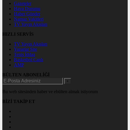
Gazeteler
Hava Durumu
Haber Gönder
Namaz Vakitleri
TV Yayın Akışları
HIZLI SERVİS
TV Yayın Akışları
Yazarlar Site
Tenis İddaa
Basketbol Canlı
AMP
BÜLTEN ABONELİĞİ
+
Bu web sitesinden haber ve ebülten almak istiyorum
BİZİ TAKİP ET