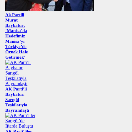
Ak Partili
Murat
Baybatur:
‘Manisa’da
Hedefimiz
Manisa’yı
Türkiye’de
Örnek Hale
Getirmek’
AK Parti’li
Baybatur,
Sarıgöl
Teşkilatıyla
Bayramlaştı
AK Parti’liler