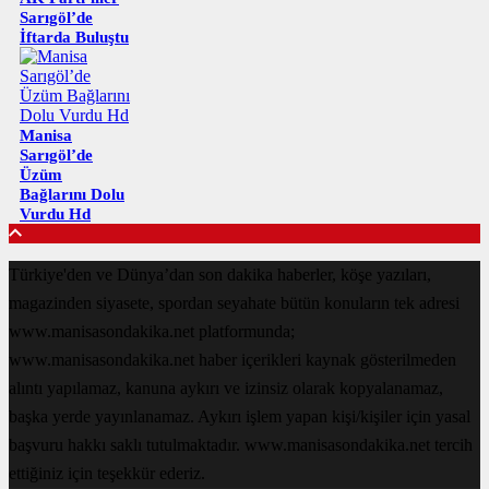
Sarıgöl’de
İftarda Buluştu
Manisa
Sarıgöl’de
Üzüm
Bağlarını Dolu
Vurdu Hd
Türkiye'den ve Dünya’dan son dakika haberler, köşe yazıları,
magazinden siyasete, spordan seyahate bütün konuların tek adresi
www.manisasondakika.net platformunda;
www.manisasondakika.net haber içerikleri kaynak gösterilmeden
alıntı yapılamaz, kanuna aykırı ve izinsiz olarak kopyalanamaz,
başka yerde yayınlanamaz. Aykırı işlem yapan kişi/kişiler için yasal
başvuru hakkı saklı tutulmaktadır. www.manisasondakika.net tercih
ettiğiniz için teşekkür ederiz.