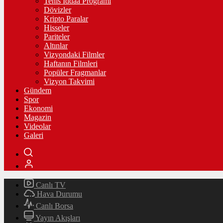
Tenis İddaa Programı
Dövizler
Kripto Paralar
Hisseler
Pariteler
Altınlar
Vizyondaki Filmler
Haftanın Filmleri
Popüler Fragmanlar
Vizyon Takvimi
Gündem
Spor
Ekonomi
Magazin
Videolar
Galeri
Canlı TV
Hava Durumu
Canlı Borsa
Yayın Akışları