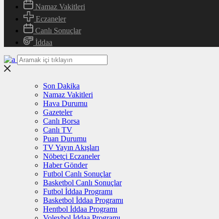
Namaz Vakitleri
Eczaneler
Canlı Sonuçlar
İddaa
Son Dakika
Namaz Vakitleri
Hava Durumu
Gazeteler
Canlı Borsa
Canlı TV
Puan Durumu
TV Yayın Akışları
Nöbetçi Eczaneler
Haber Gönder
Futbol Canlı Sonuçlar
Basketbol Canlı Sonuçlar
Futbol İddaa Programı
Basketbol İddaa Programı
Hentbol İddaa Programı
Voleybol İddaa Programı