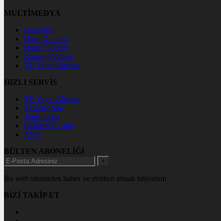
MULTİMEDYA
Gazeteler
Hava Durumu
Haber Gönder
Namaz Vakitleri
TV Yayın Akışları
HIZLI SERVİS
TV Yayın Akışları
Yazarlar Site
Tenis İddaa
Basketbol Canlı
AMP
BÜLTEN ABONELİĞİ
+
Bu web sitesinden haber ve ebülten almak istiyorum
BİZİ TAKİP ET