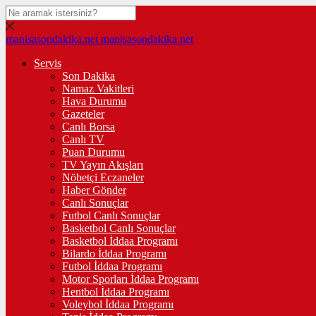
manisasondakika.net
manisasondakika.net
Servis
Son Dakika
Namaz Vakitleri
Hava Durumu
Gazeteler
Canlı Borsa
Canlı TV
Puan Durumu
TV Yayın Akışları
Nöbetçi Eczaneler
Haber Gönder
Canlı Sonuçlar
Futbol Canlı Sonuçlar
Basketbol Canlı Sonuçlar
Basketbol İddaa Programı
Bilardo İddaa Programı
Futbol İddaa Programı
Motor Sporları İddaa Programı
Hentbol İddaa Programı
Voleybol İddaa Programı