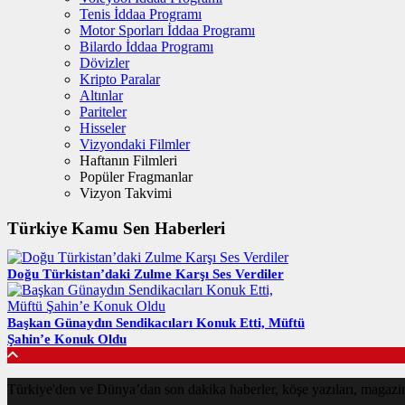
Tenis İddaa Programı
Motor Sporları İddaa Programı
Bilardo İddaa Programı
Dövizler
Kripto Paralar
Altınlar
Pariteler
Hisseler
Vizyondaki Filmler
Haftanın Filmleri
Popüler Fragmanlar
Vizyon Takvimi
Türkiye Kamu Sen Haberleri
Doğu Türkistan’daki Zulme Karşı Ses Verdiler
Başkan Günaydın Sendikacıları Konuk Etti, Müftü
Şahin’e Konuk Oldu
Türkiye'den ve Dünya’dan son dakika haberler, köşe yazıları, magaz