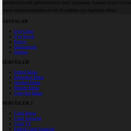
içerikleri kaynak gösterilmeden alıntı yapılamaz, kanuna aykırı ve izi
www.manisasondakika.net tercih ettiğiniz için teşekkür ederiz.
SAYFALAR
Üye Girişi
Üye Kaydı
Künye
Hakkımızda
İletişim
SERVİSLER
Futbol İddaa
Basketbol İddaa
Hentbol İddaa
Bilardo İddaa
Voleybol İddaa
SERVİSLER 2
Canlı Borsa
Canlı Sonuçlar
Canlı TV
Futbol Canlı Sonuçlar