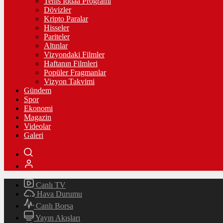
Tenis İddaa Programı
Dövizler
Kripto Paralar
Hisseler
Pariteler
Altınlar
Vizyondaki Filmler
Haftanın Filmleri
Popüler Fragmanlar
Vizyon Takvimi
Gündem
Spor
Ekonomi
Magazin
Videolar
Galeri
Canlı TV
Hava Durumu
Canlı Borsa
Yayın Akışları