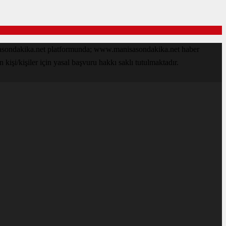
isasondakika.net platformunda; www.manisasondakika.net haber
işi/kişiler için yasal başvuru hakkı saklı tutulmaktadır.