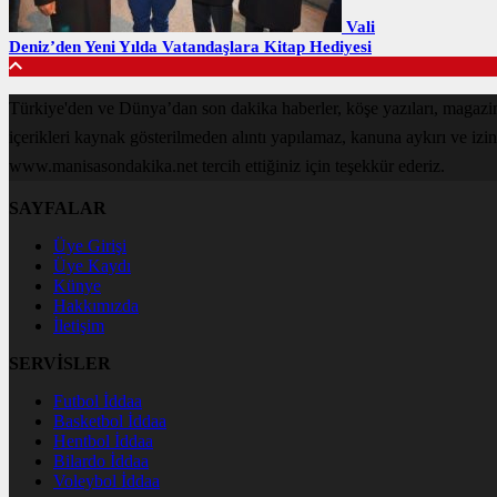
Vali
Deniz’den Yeni Yılda Vatandaşlara Kitap Hediyesi
Türkiye'den ve Dünya’dan son dakika haberler, köşe yazıları, magaz
içerikleri kaynak gösterilmeden alıntı yapılamaz, kanuna aykırı ve izi
www.manisasondakika.net tercih ettiğiniz için teşekkür ederiz.
SAYFALAR
Üye Girişi
Üye Kaydı
Künye
Hakkımızda
İletişim
SERVİSLER
Futbol İddaa
Basketbol İddaa
Hentbol İddaa
Bilardo İddaa
Voleybol İddaa