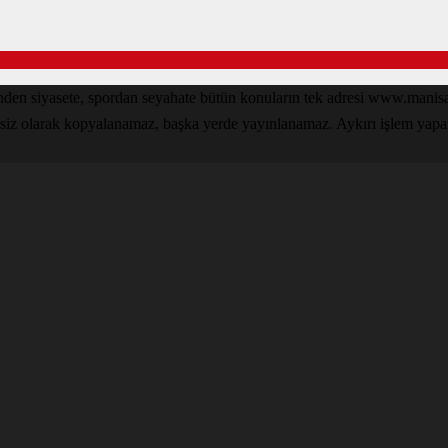
inden siyasete, spordan seyahate bütün konuların tek adresi www.man
nsiz olarak kopyalanamaz, başka yerde yayınlanamaz. Aykırı işlem yapan k