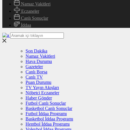
Namaz Vakitleri
Eczaneler
Canlı Sonuçlar
İddaa
Son Dakika
Namaz Vakitleri
Hava Durumu
Gazeteler
Canlı Borsa
Canlı TV
Puan Durumu
TV Yayın Akışları
Nöbetçi Eczaneler
Haber Gönder
Futbol Canlı Sonuçlar
Basketbol Canlı Sonuçlar
Futbol İddaa Programı
Basketbol İddaa Programı
Hentbol İddaa Programı
Voleybol İddaa Programı