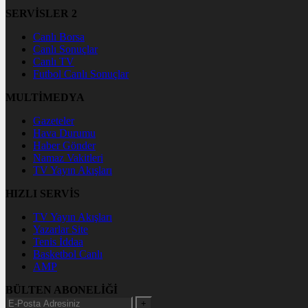
SERVİSLER 2
Canlı Borsa
Canlı Sonuçlar
Canlı TV
Futbol Canlı Sonuçlar
MULTİMEDYA
Gazeteler
Hava Durumu
Haber Gönder
Namaz Vakitleri
TV Yayın Akışları
HIZLI SERVİS
TV Yayın Akışları
Yazarlar Site
Tenis İddaa
Basketbol Canlı
AMP
BÜLTEN ABONELİĞİ
+