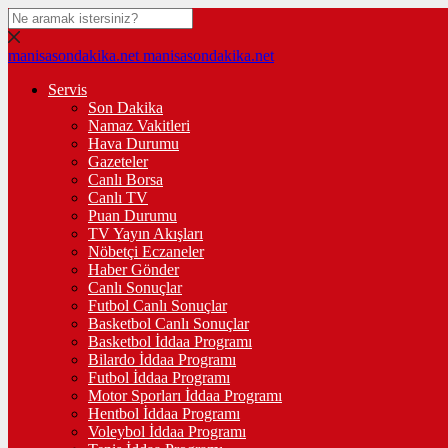
manisasondakika.net
manisasondakika.net
Servis
Son Dakika
Namaz Vakitleri
Hava Durumu
Gazeteler
Canlı Borsa
Canlı TV
Puan Durumu
TV Yayın Akışları
Nöbetçi Eczaneler
Haber Gönder
Canlı Sonuçlar
Futbol Canlı Sonuçlar
Basketbol Canlı Sonuçlar
Basketbol İddaa Programı
Bilardo İddaa Programı
Futbol İddaa Programı
Motor Sporları İddaa Programı
Hentbol İddaa Programı
Voleybol İddaa Programı