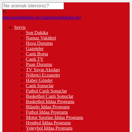
manisasondakika.net
manisasondakika.net
Servis
Son Dakika
Namaz Vakitleri
Hava Durumu
Gazeteler
Canlı Borsa
Canlı TV
Puan Durumu
TV Yayın Akışları
Nöbetçi Eczaneler
Haber Gönder
Canlı Sonuçlar
Futbol Canlı Sonuçlar
Basketbol Canlı Sonuçlar
Basketbol İddaa Programı
Bilardo İddaa Programı
Futbol İddaa Programı
Motor Sporları İddaa Programı
Hentbol İddaa Programı
Voleybol İddaa Programı