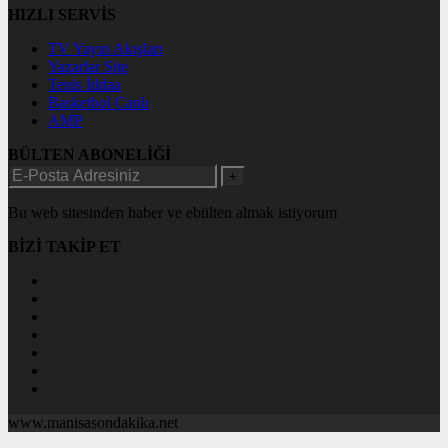
HIZLI SERVİS
TV Yayın Akışları
Yazarlar Site
Tenis İddaa
Basketbol Canlı
AMP
BÜLTEN ABONELİĞİ
+
Bu web sitesinden haber ve ebülten almak istiyorum
BİZİ TAKİP ET
www.manisasondakika.net