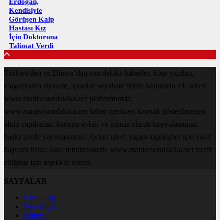
Erdoğan,
Kendisiyle
Görüşen Kalp
Hastası Kız
İçin Doktoruna
Talimat Verdi
Türkiye'den ve Dünya’dan son dakika haberler, köşe yazıları,
magazinden siyasete, spordan seyahate bütün konuların tek adresi
www.manisasondakika.net platformunda;
www.manisasondakika.net haber içerikleri kaynak gösterilmeden
alıntı yapılamaz, kanuna aykırı ve izinsiz olarak kopyalanamaz,
başka yerde yayınlanamaz. Aykırı işlem yapan kişi/kişiler için yasal
başvuru hakkı saklı tutulmaktadır. www.manisasondakika.net tercih
ettiğiniz için teşekkür ederiz.
SAYFALAR
Üye Girişi
Üye Kaydı
Künye