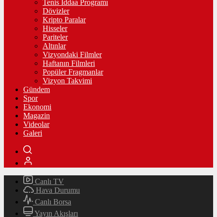
Tenis İddaa Programı
Dövizler
Kripto Paralar
Hisseler
Pariteler
Altınlar
Vizyondaki Filmler
Haftanın Filmleri
Popüler Fragmanlar
Vizyon Takvimi
Gündem
Spor
Ekonomi
Magazin
Videolar
Galeri
Canlı TV
Hava Durumu
Canlı Borsa
Yayın Akışları